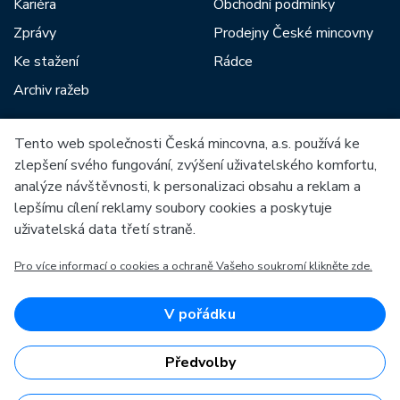
Kariéra
Obchodní podmínky
Zprávy
Prodejny České mincovny
Ke stažení
Rádce
Archiv ražeb
Tento web společnosti Česká mincovna, a.s. používá ke
Mezi naše partnery patří:
zlepšení svého fungování, zvýšení uživatelského komfortu,
analýze návštěvnosti, k personalizaci obsahu a reklam a
lepšímu cílení reklamy soubory cookies a poskytuje
uživatelská data třetí straně.
Pro více informací o cookies a ochraně Vašeho soukromí klikněte zde.
Evropská unie
Evropský fond pro regionální rozvoj
OP Podnikání a inovace pro konkurenceschopnost
Evropská unie
V pořádku
Evropský fond pro regionální rozvoj
Investice do vaší budoucnosti
Předvolby