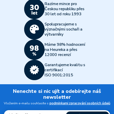
Razíme mince pro
Českou republiku přes
30 let od roku 1993
Spolupracujeme s
význačnými sochaři a
výtvarníky
Máme 98% hodnocení
na Heureka a přes
12000 recenzí
Garantujeme kvalitu s
certifikací
ISO 9001:2015
Nenechte si nic ujít a odebírejte náš
newsletter
Vložením e-mailu souhlasíte s
podmínkami zpracování osobních údajů