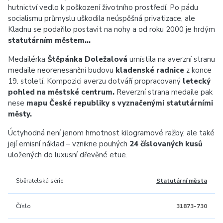
hutnictví vedlo k poškození životního prostředí. Po pádu
socialismu průmyslu uškodila neúspěšná privatizace, ale
Kladnu se podařilo postavit na nohy a od roku 2000 je hrdým
statutárním městem…
Medailérka
Štěpánka Doležalová
umístila na averzní stranu
medaile neorenesanční budovu
kladenské radnice
z konce
19. století. Kompozici averzu dotváří propracovaný
letecký
pohled na městské centrum.
Reverzní strana medaile pak
nese
mapu České republiky s vyznačenými statutárními
městy.
Úctyhodná není jenom hmotnost kilogramové ražby, ale také
její emisní náklad – vznikne pouhých
24 číslovaných kusů
uložených do luxusní dřevěné etue.
Sběratelská série
Statutární města
Číslo
31873-730