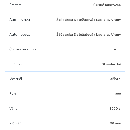
Emitent
Česká mincovna
Autor averzu
Štěpánka Doležalová / Ladislav Vraný
Autor reverzu
Štěpánka Doležalová / Ladislav Vraný
Číslovaná emise
Ano
Certifikát
Standardní
Materiál
Stříbro
Ryzost
999
Váha
1000 g
Průměr
90 mm