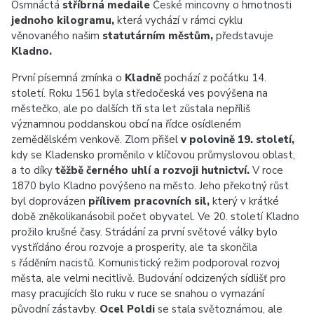
Osmnáctá
stříbrná medaile
České mincovny o hmotnosti
jednoho kilogramu,
která vychází v rámci cyklu
věnovaného našim
statutárním městům,
představuje
Kladno.
První písemná zmínka o
Kladně
pochází z počátku 14.
století. Roku 1561 byla středočeská ves povýšena na
městečko, ale po dalších tři sta let zůstala nepříliš
významnou poddanskou obcí na řídce osídleném
zemědělském venkově. Zlom přišel
v polovině 19. století,
kdy se Kladensko proměnilo v klíčovou průmyslovou oblast,
a to díky
těžbě černého uhlí a rozvoji hutnictví.
V roce
1870 bylo Kladno povýšeno na město. Jeho překotný růst
byl doprovázen
přílivem pracovních sil,
který v krátké
době zněkolikanásobil počet obyvatel. Ve 20. století Kladno
prožilo krušné časy. Strádání za první světové války bylo
vystřídáno érou rozvoje a prosperity, ale ta skončila
s řáděním nacistů. Komunistický režim podporoval rozvoj
města, ale velmi necitlivě. Budování odcizených sídlišť pro
masy pracujících šlo ruku v ruce se snahou o vymazání
původní zástavby.
Ocel Poldi
se stala světoznámou, ale