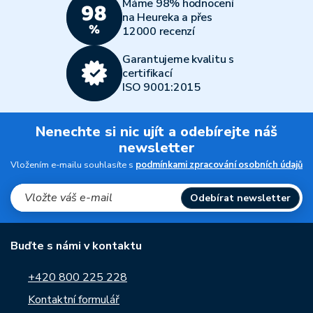
Máme 98% hodnocení
na Heureka a přes
12000 recenzí
Garantujeme kvalitu s
certifikací
ISO 9001:2015
Nenechte si nic ujít a odebírejte náš
newsletter
Vložením e-mailu souhlasíte s
podmínkami zpracování osobních údajů
Odebírat newsletter
Buďte s námi v kontaktu
+420 800 225 228
Kontaktní formulář