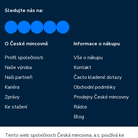
Sledujte nás na:
O České mincovně
Informace o nákupu
Profil společnosti
Vše o nákupu
Naše výroba
Kontakt
Naši partneři
Často kladené dotazy
Kariéra
Obchodní podmínky
Zprávy
Prodejny České mincovny
Ke stažení
Rádce
Blog
Tento web společnosti Česká mincovna, a.s. používá ke
Mezi naše partnery patří: