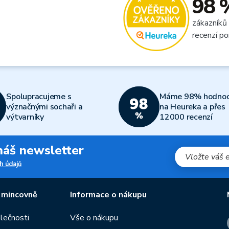
98 
zákazníků
recenzí po
Spolupracujeme s
Máme 98% hodnoc
význačnými sochaři a
na Heureka a přes
výtvarníky
12000 recenzí
 náš newsletter
h údajů
 mincovně
Informace o nákupu
olečnosti
Vše o nákupu