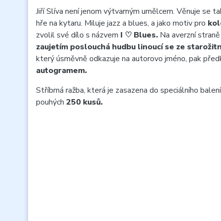
Jiří Slíva není jenom výtvarným umělcem. Věnuje se t
hře na kytaru. Miluje jazz a blues, a jako motiv pro
kol
zvolil své dílo s názvem
I
♡ Blues.
Na averzní straně
zaujetím poslouchá hudbu linoucí se ze staroži
který úsměvně odkazuje na autorovo jméno, pak pře
autogramem.
Stříbrná ražba, která je zasazena do speciálního balení,
pouhých
250 kusů.