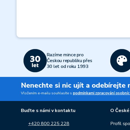
Razíme mince pro
Českou republiku přes
30 let od roku 1993
Nenechte si nic ujít a odebírejte
Vložením e-mailu souhlasíte s
podmínkami zpracování osobníc
Buďte s námi v kontaktu
O České
+420 800 225 228
Profil sp