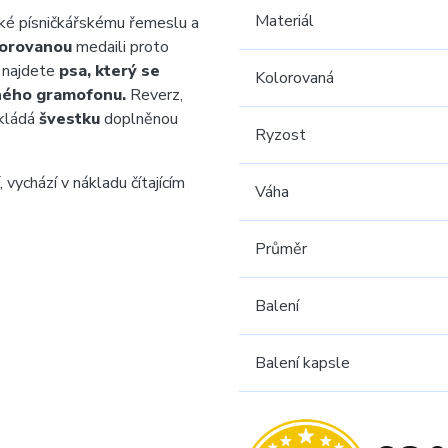
Materiál
aké písničkářskému řemeslu a
orovanou
medaili proto
 najdete
psa, který se
Kolorovaná
tného gramofonu.
Reverz,
dkládá
švestku
doplněnou
Ryzost
 vychází v nákladu čítajícím
Váha
Průměr
Balení
Balení kapsle