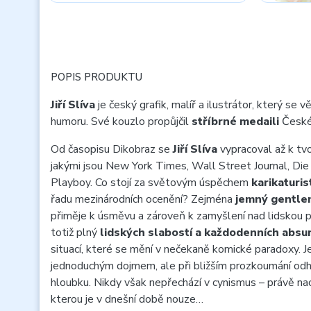
POPIS PRODUKTU
Jiří Slíva
je český grafik, malíř a ilustrátor, který se
humoru. Své kouzlo propůjčil
stříbrné medaili
České
Od časopisu Dikobraz se
Jiří Slíva
vypracoval až k tvo
jakými jsou New York Times, Wall Street Journal, Die
Playboy. Co stojí za světovým úspěchem
karikaturis
řadu mezinárodních ocenění? Zejména
jemný gentle
přiměje k úsměvu a zároveň k zamyšlení nad lidskou při
totiž plný
lidských slabostí a každodenních absur
situací, které se mění v nečekaně komické paradoxy. J
jednoduchým dojmem, ale při bližším prozkoumání odh
hloubku. Nikdy však nepřechází v cynismus – právě na
kterou je v dnešní době nouze…