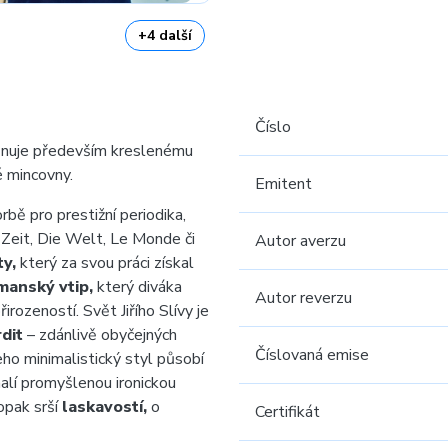
+4 další
Číslo
 věnuje především kreslenému
 mincovny.
Emitent
rbě pro prestižní periodika,
 Zeit, Die Welt, Le Monde či
Autor averzu
ty,
který za svou práci získal
manský vtip,
který diváka
Autor reverzu
rozeností. Svět Jiřího Slívy je
dit
– zdánlivě obyčejných
Číslovaná emise
eho minimalistický styl působí
alí promyšlenou ironickou
opak srší
laskavostí,
o
Certifikát