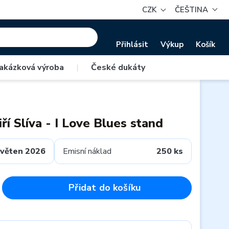
CZK
ČEŠTINA
Přihlásit
Výkup
Košík
akázková výroba
|
České dukáty
ří Slíva - I Love Blues stand
věten 2026
Emisní náklad
250 ks
Přidat do košíku