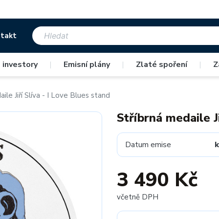
takt
 investory
|
Emisní plány
|
Zlaté spoření
|
Z
ile Jiří Slíva - I Love Blues stand
Stříbrná medaile Ji
Datum emise
k
3 490 Kč
včetně DPH