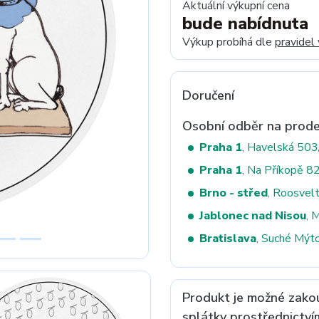
Aktuální výkupní cena
bude nabídnuta
Výkup probíhá dle
pravidel
Next
Doručení
Osobní odběr na prode
Praha 1
, Havelská 50
Praha 1
, Na Příkopě 8
Brno - střed
, Roosvel
Jablonec nad Nisou
, 
Bratislava
, Suché Mýt
Produkt je možné zako
splátky prostřednictví