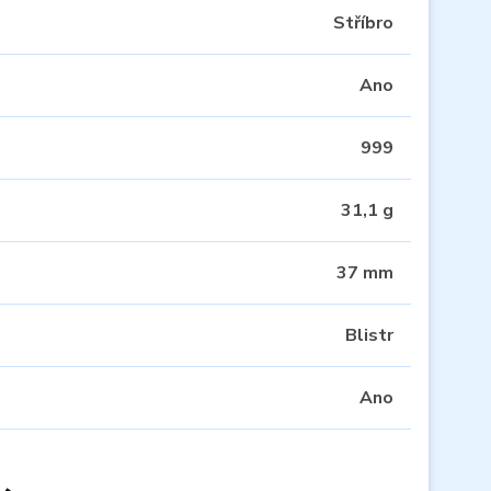
Stříbro
Ano
999
31,1 g
37 mm
Blistr
Ano