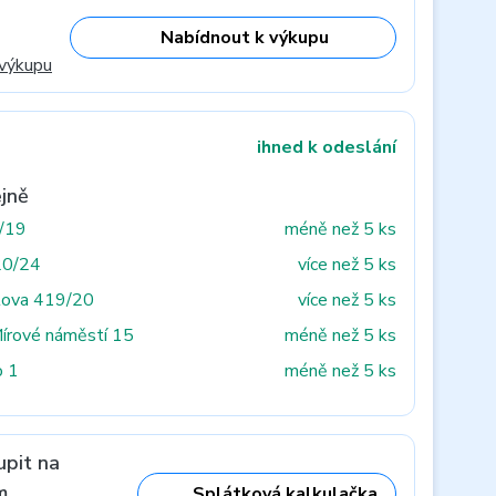
Nabídnout k výkupu
 výkupu
ihned k odeslání
jně
3/19
méně než 5 ks
20/24
více než 5 ks
tova 419/20
více než 5 ks
Mírové náměstí 15
méně než 5 ks
o 1
méně než 5 ks
upit na
m
Splátková kalkulačka