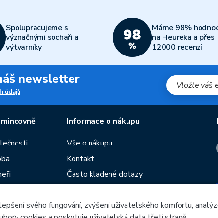
Spolupracujeme s
Máme 98% hodnoc
význačnými sochaři a
na Heureka a přes
výtvarníky
12000 recenzí
 náš newsletter
h údajů
 mincovně
Informace o nákupu
olečnosti
Vše o nákupu
oba
Kontakt
neři
Často kladené dotazy
Obchodní podmínky
lepšení svého fungování, zvýšení uživatelského komfortu, analýz
Prodejny České mincovny
ubory cookies a poskytuje uživatelská data třetí straně.