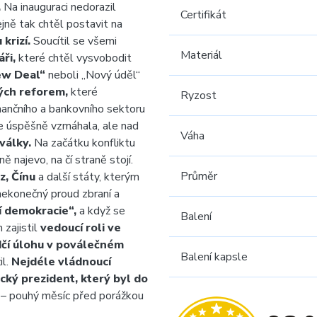
.
Na inauguraci nedorazil
Certifikát
jně tak chtěl postavit na
krizí.
Soucítil se všemi
Materiál
ři,
které chtěl vysvobodit
w Deal“
neboli „Nový úděl“
ých reforem,
které
Ryzost
nančního a bankovního sektoru
se úspěšně vzmáhala, ale nad
Váha
války.
Na začátku konfliktu
 najevo, na čí straně stojí.
Průměr
z, Čínu
a další státy, kterým
ekonečný proud zbraní a
í demokracie“,
a když se
Balení
 zajistil
vedoucí roli ve
ůdčí úlohu v poválečném
Balení kapsle
il.
Nejdéle vládnoucí
cký prezident, který byl do
– pouhý měsíc před porážkou