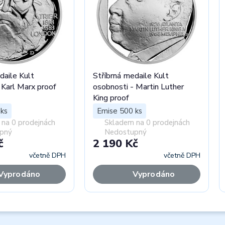
daile Kult
Stříbrná medaile Kult
 Karl Marx proof
osobnosti - Martin Luther
King proof
ks
Emise 500 ks
na 0 prodejnách
Skladem na 0 prodejnách
pný
Nedostupný
č
2 190 Kč
včetně DPH
včetně DPH
Vyprodáno
Vyprodáno