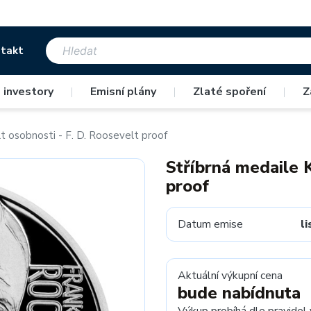
takt
 investory
|
Emisní plány
|
Zlaté spoření
|
Z
t osobnosti - F. D. Roosevelt proof
Stříbrná medaile K
proof
Datum emise
l
Aktuální výkupní cena
bude nabídnuta