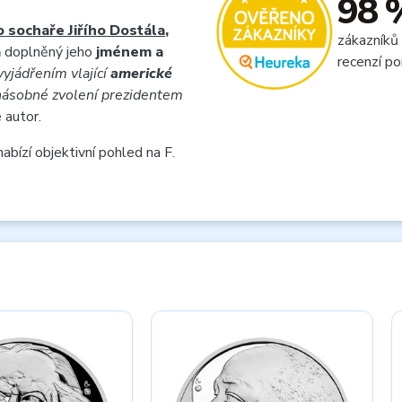
98 
 sochaře Jiřího Dostála
,
zákazníků
a
doplněný jeho
jménem a
recenzí po
vyjádřením vlající
americké
yřnásobné zvolení prezidentem
 autor.
abízí objektivní pohled na F.