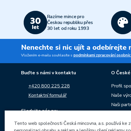
Razíme mince pro
Českou republiku přes
30 let od roku 1993
Nenechte si nic ujít a odebírejte
Vložením e-mailu souhlasíte s
podmínkami zpracování osobníc
Buďte s námi v kontaktu
O České
+420 800 225 228
Profil sp
Kontaktní formulář
Naše výr
Naši part
Sledujte nás na:
Kariéra
Tento web společnosti Česká mincovna, a.s. používá ke z
Zprávy
personalizaci obsahu a reklam a lepšímu cílení reklamy so