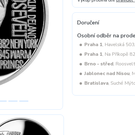
Výkup probíhá dle
pravidel
Doručení
Next
Osobní odběr na prode
Praha 1
, Havelská 50
Praha 1
, Na Příkopě 8
Brno - střed
, Roosvel
Jablonec nad Nisou
, 
Bratislava
, Suché Mýt