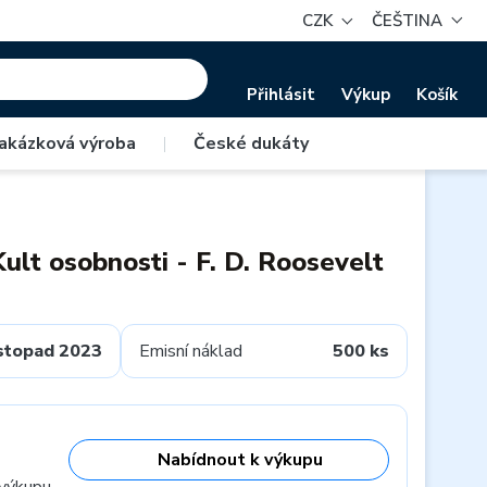
CZK
ČEŠTINA
Přihlásit
Výkup
Košík
akázková výroba
|
České dukáty
ult osobnosti - F. D. Roosevelt
istopad 2023
Emisní náklad
500 ks
Nabídnout k výkupu