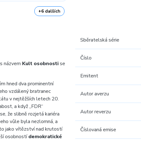
+6 dalších
Sběratelská série
Číslo
 s názvem
Kult osobnosti
se
Emitent
ým hned dva prominentní
eho vzdálený bratranec
Autor averzu
átu v nejtěžších letech 20.
abost, a když „FDR“
Autor reverzu
e, že slibně rozjetá kariéra
jeho vůle byla nezlomná, a
to jako vítězství nad krutostí
Číslovaná emise
jší osobností
demokratické