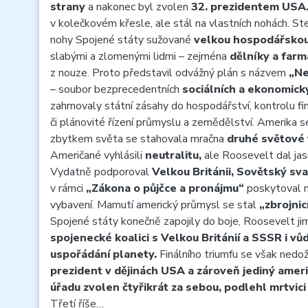
strany
a nakonec byl zvolen
32. prezidentem USA
v kolečkovém křesle, ale stál na vlastních nohách. Ste
nohy Spojené státy sužované
velkou hospodářskou 
slabými a zlomenými lidmi – zejména
dělníky a farmá
z nouze. Proto představil odvážný plán s názvem
„Ne
– soubor bezprecedentních
sociálních a ekonomick
zahrnovaly státní zásahy do hospodářství, kontrolu fi
či plánovité řízení průmyslu a zemědělství. Amerika 
zbytkem světa se stahovala mračna
druhé světové 
Američané vyhlásili
neutralitu,
ale Roosevelt dal jasně
Vydatně podporoval
Velkou Británii, Sovětský sva
v rámci
„Zákona o půjčce a pronájmu“
poskytoval n
vybavení. Mamutí americký průmysl se stal
„zbrojnic
Spojené státy konečně zapojily do boje, Roosevelt jim
spojenecké koalici s Velkou Británií a SSSR i v
uspořádání planety.
Finálního triumfu se však nedož
prezident v dějinách USA a zároveň jediný ameri
úřadu zvolen čtyřikrát za sebou, podlehl mrtvici
Třetí říše…