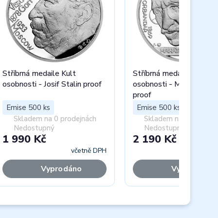
Stříbrná medaile Kult
Stříbrná medaile Kult
osobnosti - Josif Stalin proof
osobnosti - Mahátma Gá
proof
Emise 500 ks
Emise 500 ks
Skladem na 0 prodejnách
Skladem na 0 prodejn
Nedostupný
Nedostupný
1 990 Kč
2 190 Kč
včetně DPH
včet
Vyprodáno
Vyprodáno
Next