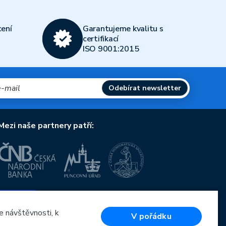
ení
Garantujeme kvalitu s
certifikací
ISO 9001:2015
Odebírat newsletter
Mezi naše partnery patří:
Evropská unie
Evropský fond pro regionální rozvoj
OP Podnikání a inovace pro konkurenceschopnost
e návštěvnosti, k
V pořádku
Evropská unie