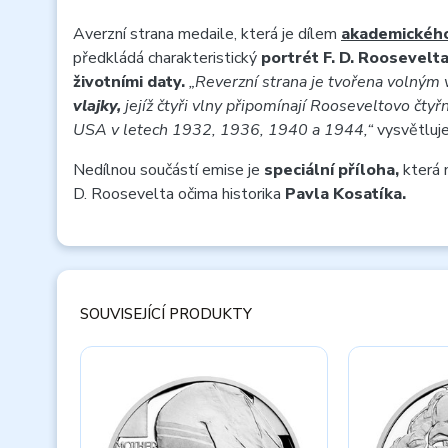
Averzní strana medaile, která je dílem
akademického
předkládá charakteristický
portrét F. D. Roosevelt
životními daty.
„Reverzní strana je tvořena volným 
vlajky,
jejíž čtyři vlny připomínají Rooseveltovo čt
USA v letech 1932, 1936, 1940 a 1944,“
vysvětluje
Nedílnou součástí emise je
speciální příloha,
která n
D. Roosevelta očima historika
Pavla Kosatíka.
SOUVISEJÍCÍ PRODUKTY