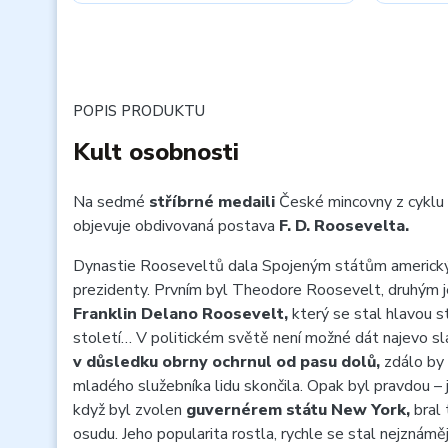
POPIS PRODUKTU
Kult osobnosti
Na sedmé
stříbrné medaili
České mincovny z cyklu
objevuje obdivovaná postava
F. D. Roosevelta.
Dynastie Rooseveltů dala Spojeným státům americk
prezidenty. Prvním byl Theodore Roosevelt, druhým j
Franklin Delano Roosevelt,
který se stal hlavou st
století… V politickém světě není možné dát najevo sl
v důsledku obrny ochrnul od pasu dolů,
zdálo by s
mladého služebníka lidu skončila. Opak byl pravdou – 
když byl zvolen
guvernérem státu New York,
bral 
osudu. Jeho popularita rostla, rychle se stal nejznámě