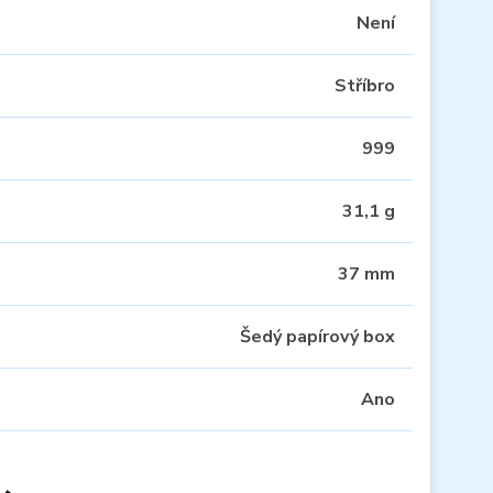
Není
Stříbro
999
31,1 g
37 mm
Šedý papírový box
Ano