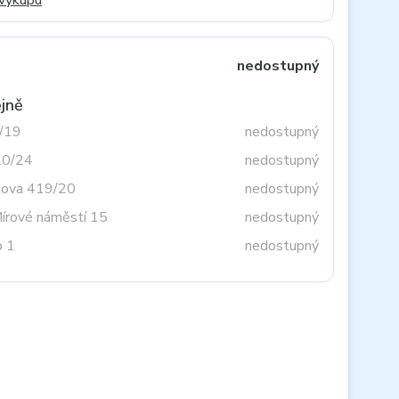
 výkupu
nedostupný
jně
3/19
nedostupný
20/24
nedostupný
tova 419/20
nedostupný
Mírové náměstí 15
nedostupný
o 1
nedostupný