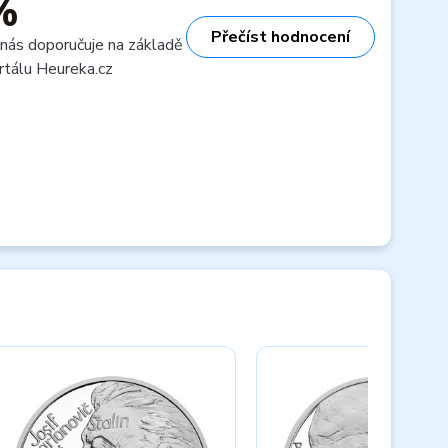
%
Přečíst hodnocení
 nás doporučuje na základě
rtálu Heureka.cz