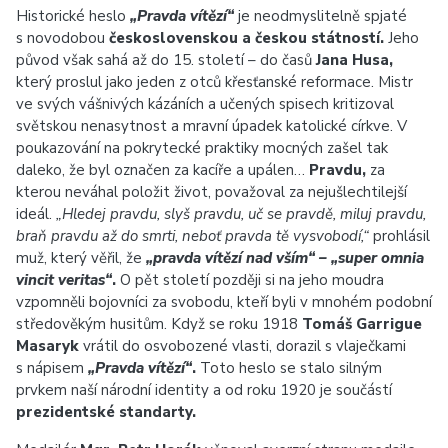
Historické heslo
„Pravda vítězí“
je neodmyslitelně spjaté
s novodobou
československou a českou státností.
Jeho
původ však sahá až do 15. století – do časů
Jana Husa,
který proslul jako jeden z otců křesťanské reformace. Mistr
ve svých vášnivých kázáních a učených spisech kritizoval
světskou nenasytnost a mravní úpadek katolické církve. V
poukazování na pokrytecké praktiky mocných zašel tak
daleko, že byl označen za kacíře a upálen…
Pravdu,
za
kterou neváhal položit život, považoval za nejušlechtilejší
ideál.
„Hledej pravdu, slyš pravdu, uč se pravdě, miluj pravdu,
braň pravdu až do smrti, neboť pravda tě vysvobodí,“
prohlásil
muž, který věřil, že
„pravda vítězí nad vším“ – „super omnia
vincit veritas“
.
O pět století později si na jeho moudra
vzpomněli bojovníci za svobodu, kteří byli v mnohém podobní
středověkým husitům. Když se roku 1918
Tomáš Garrigue
Masaryk
vrátil do osvobozené vlasti, dorazil s vlaječkami
s nápisem
„Pravda vítězí“
.
Toto heslo se stalo silným
prvkem naší národní identity a od roku 1920 je součástí
prezidentské standarty.