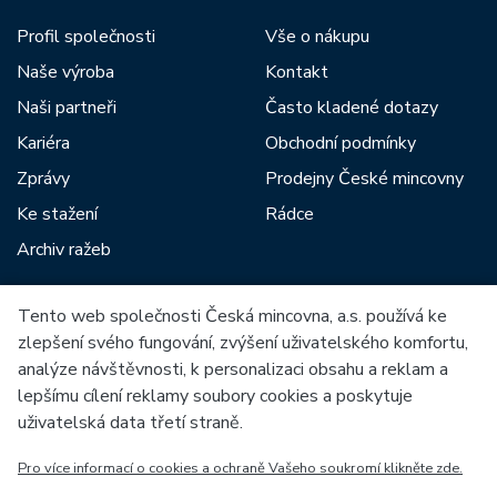
Profil společnosti
Vše o nákupu
Naše výroba
Kontakt
Naši partneři
Často kladené dotazy
Kariéra
Obchodní podmínky
Zprávy
Prodejny České mincovny
Ke stažení
Rádce
Archiv ražeb
Tento web společnosti Česká mincovna, a.s. používá ke
Mezi naše partnery patří:
zlepšení svého fungování, zvýšení uživatelského komfortu,
analýze návštěvnosti, k personalizaci obsahu a reklam a
lepšímu cílení reklamy soubory cookies a poskytuje
uživatelská data třetí straně.
Pro více informací o cookies a ochraně Vašeho soukromí klikněte zde.
Evropská unie
Evropský fond pro regionální rozvoj