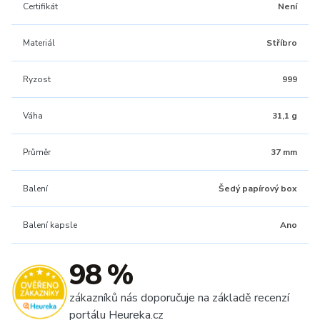
Certifikát
Není
Materiál
Stříbro
Ryzost
999
Váha
31,1 g
Průměr
37 mm
Balení
Šedý papírový box
Balení kapsle
Ano
98 %
zákazníků nás doporučuje na základě recenzí
portálu Heureka.cz