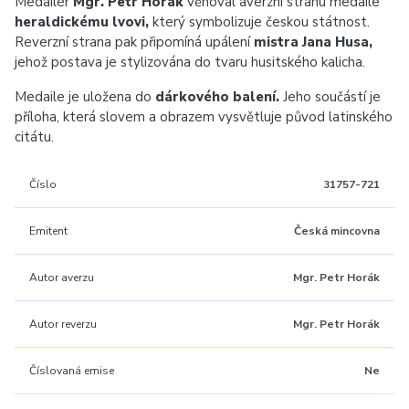
Medailér
Mgr. Petr Horák
věnoval averzní stranu medaile
heraldickému lvovi,
který symbolizuje českou státnost.
Reverzní strana pak připomíná upálení
mistra Jana Husa,
jehož postava je stylizována do tvaru husitského kalicha.
Medaile je uložena do
dárkového balení.
Jeho součástí je
příloha, která slovem a obrazem vysvětluje původ latinského
citátu.
Číslo
31757-721
Emitent
Česká mincovna
Autor averzu
Mgr. Petr Horák
Autor reverzu
Mgr. Petr Horák
Číslovaná emise
Ne