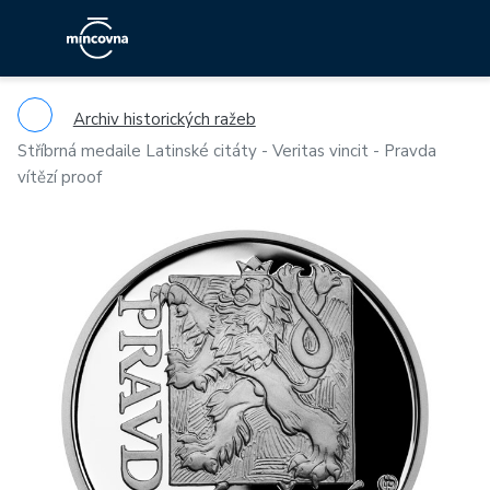
Archiv historických ražeb
Stříbrná medaile Latinské citáty - Veritas vincit - Pravda
vítězí proof
Previous
Ne