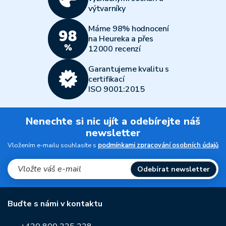
výtvarníky
Máme 98% hodnocení
na Heureka a přes
12000 recenzí
Garantujeme kvalitu s
certifikací
ISO 9001:2015
Nenechte si nic ujít a odebírejte náš
newsletter
Vložením e-mailu souhlasíte s
podmínkami zpracování osobních údajů
Odebírat newsletter
Buďte s námi v kontaktu