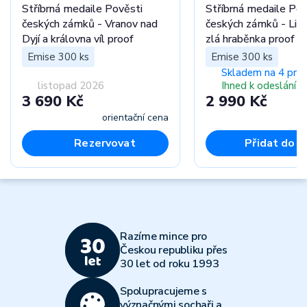
Stříbrná medaile Pověsti
Stříbrná medaile Pov
českých zámků - Vranov nad
českých zámků - Lit
Dyjí a královna víl proof
zlá hraběnka proof
Emise 300 ks
Emise 300 ks
Skladem na 4 pro
listopad 2026
Ihned k odeslání
3 690 Kč
2 990 Kč
orientační cena
Rezervovat
Přidat do k
Razíme mince pro
Českou republiku přes
30 let od roku 1993
Spolupracujeme s
význačnými sochaři a