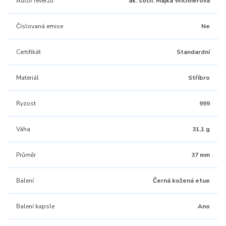
Autor reverzu
ak. soch. Majka Wichnerová
Číslovaná emise
Ne
Certifikát
Standardní
Materiál
Stříbro
Ryzost
999
Váha
31,1 g
Průměr
37 mm
Balení
Černá kožená etue
Balení kapsle
Ano