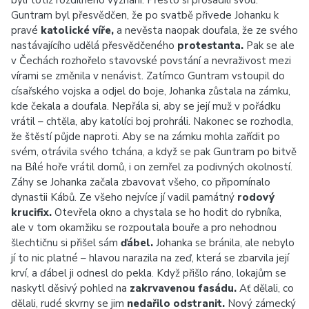
byli totiž rozdílného vyznání. Přesto si prosadili svou.
Guntram byl přesvědčen, že po svatbě přivede Johanku k
pravé
katolické víře,
a nevěsta naopak doufala, že ze svého
nastávajícího udělá přesvědčeného
protestanta.
Pak se ale
v Čechách rozhořelo stavovské povstání a nevraživost mezi
vírami se změnila v nenávist. Zatímco Guntram vstoupil do
císařského vojska a odjel do boje, Johanka zůstala na zámku,
kde čekala a doufala. Nepřála si, aby se její muž v pořádku
vrátil – chtěla, aby katolíci boj prohráli. Nakonec se rozhodla,
že štěstí půjde naproti. Aby se na zámku mohla zařídit po
svém, otrávila svého tchána, a když se pak Guntram po bitvě
na Bílé hoře vrátil domů, i on zemřel za podivných okolností.
Záhy se Johanka začala zbavovat všeho, co připomínalo
dynastii Kábů. Ze všeho nejvíce jí vadil památný
rodový
krucifix.
Otevřela okno a chystala se ho hodit do rybníka,
ale v tom okamžiku se rozpoutala bouře a pro nehodnou
šlechtičnu si přišel sám
ďábel.
Johanka se bránila, ale nebylo
jí to nic platné – hlavou narazila na zeď, která se zbarvila její
krví, a ďábel ji odnesl do pekla. Když přišlo ráno, lokajům se
naskytl děsivý pohled na
zakrvavenou fasádu.
Ať dělali, co
dělali, rudé skvrny se jim
nedařilo odstranit.
Nový zámecký