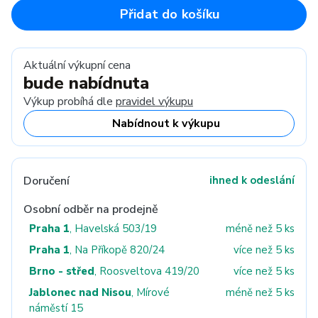
Přidat do košíku
Aktuální výkupní cena
bude nabídnuta
Výkup probíhá dle
pravidel výkupu
Nabídnout k výkupu
Doručení
ihned k odeslání
Osobní odběr na prodejně
Praha 1
, Havelská 503/19
méně než 5 ks
Praha 1
, Na Příkopě 820/24
více než 5 ks
Brno - střed
, Roosveltova 419/20
více než 5 ks
Jablonec nad Nisou
, Mírové
méně než 5 ks
náměstí 15