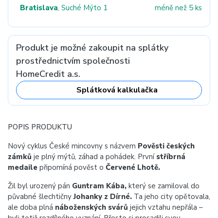
Bratislava
, Suché Mýto 1
méně než 5 ks
Produkt je možné zakoupit na splátky
prostřednictvím společnosti
HomeCredit a.s.
Splátková kalkulačka
POPIS PRODUKTU
Nový cyklus České mincovny s názvem
Pověsti českých
zámků
je plný mýtů, záhad a pohádek. První
stříbrná
medaile
připomíná pověst o
Červené Lhotě.
Žil byl urozený pán
Guntram Kába,
který se zamiloval do
půvabné šlechtičny
Johanky z Dírné.
Ta jeho city opětovala,
ale doba plná
náboženských svárů
jejich vztahu nepřála –