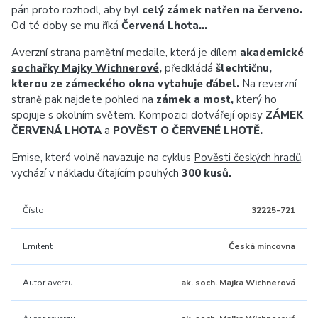
pán proto rozhodl, aby byl
celý zámek natřen na červeno.
Od té doby se mu říká
Červená Lhota…
Averzní strana pamětní medaile, která je dílem
akademické
sochařky Majky Wichnerové
,
předkládá
šlechtičnu,
kterou ze zámeckého okna vytahuje ďábel.
Na reverzní
straně pak najdete pohled na
zámek a most,
který ho
spojuje s okolním světem. Kompozici dotvářejí opisy
ZÁMEK
ČERVENÁ LHOTA
a
POVĚST O ČERVENÉ LHOTĚ.
Emise, která volně navazuje na cyklus
Pověsti českých hradů
,
vychází v nákladu čítajícím pouhých
300 kusů.
Číslo
32225-721
Emitent
Česká mincovna
Autor averzu
ak. soch. Majka Wichnerová