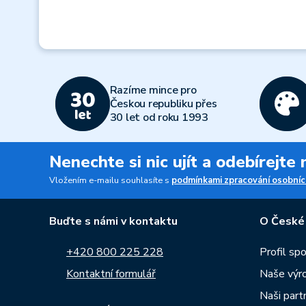
Razíme mince pro
Českou republiku přes
30 let od roku 1993
Nenechte si nic ujít a odebírejte
Vložením e-mailu souhlasíte s
podmínkami zpracování osobníc
Buďte s námi v kontaktu
O České
+420 800 225 228
Profil sp
Kontaktní formulář
Naše výr
Naši part