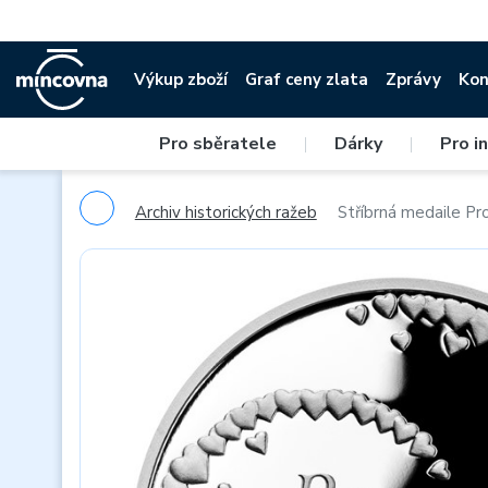
Výkup zboží
Graf ceny zlata
Zprávy
Kon
Pro sběratele
|
Dárky
|
Pro i
Archiv historických ražeb
Stříbrná medaile Pr