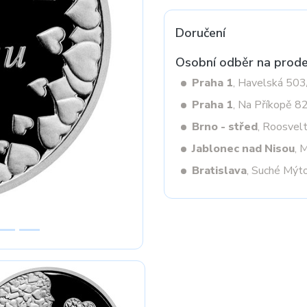
Doručení
Next
Osobní odběr na prode
Praha 1
, Havelská 50
Praha 1
, Na Příkopě 8
Brno - střed
, Roosvel
Jablonec nad Nisou
, 
Bratislava
, Suché Mýt