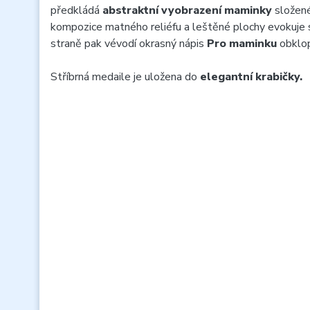
předkládá
abstraktní vyobrazení maminky
složené
kompozice matného reliéfu a leštěné plochy evokuje s
straně pak vévodí okrasný nápis
Pro maminku
obklop
Stříbrná medaile je uložena do
elegantní krabičky.