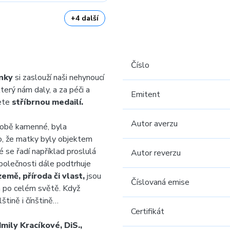
+4 další
Číslo
nky
si zaslouží naši nehynoucí
který nám daly, a za péči a
Emitent
žete
stříbrnou medailí.
Autor averzu
 době kamenné, byla
, že matky byly objektem
 se řadí například proslulá
Autor reverzu
olečnosti dále podtrhuje
země, příroda či vlast,
jsou
Číslovaná emise
á po celém světě. Když
štině i čínštině…
Certifikát
mily Kracíkové, DiS.,