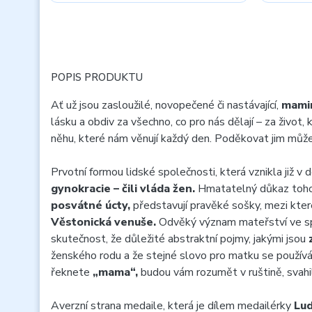
POPIS PRODUKTU
Ať už jsou zasloužilé, novopečené či nastávající,
mami
lásku a obdiv za všechno, co pro nás dělají – za život, 
něhu, které nám věnují každý den. Poděkovat jim mů
Prvotní formou lidské společnosti, která vznikla již v
gynokracie – čili vláda žen.
Hmatatelný důkaz toho
posvátné úcty,
představují pravěké sošky, mezi které
Věstonická venuše.
Odvěký význam mateřství ve sp
skutečnost, že důležité abstraktní pojmy, jakými jsou
ženského rodu a že stejné slovo pro matku se použív
řeknete
„mama“,
budou vám rozumět v ruštině, svahil
Averzní strana medaile, která je dílem medailérky
Lud