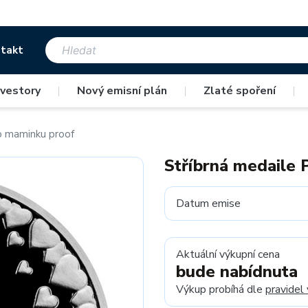
takt
nvestory
|
Nový emisní plán
|
Zlaté spoření
|
o maminku proof
Stříbrná medaile 
Datum emise
Aktuální výkupní cena
bude nabídnuta
Výkup probíhá dle
pravidel