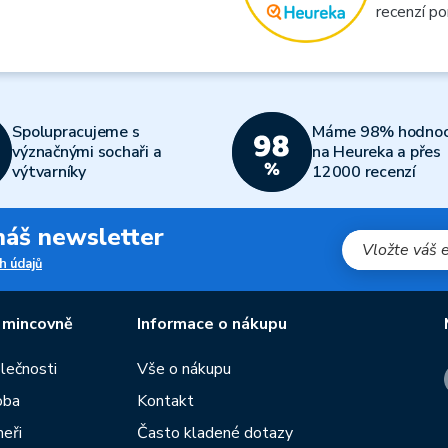
recenzí po
Spolupracujeme s
Máme 98% hodnoc
význačnými sochaři a
na Heureka a přes
výtvarníky
12000 recenzí
 náš newsletter
h údajů
 mincovně
Informace o nákupu
olečnosti
Vše o nákupu
oba
Kontakt
neři
Často kladené dotazy