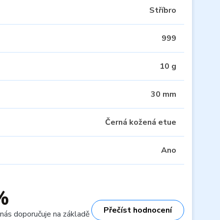
Stříbro
999
10 g
30 mm
Černá kožená etue
Ano
%
Přečíst hodnocení
 nás doporučuje na základě