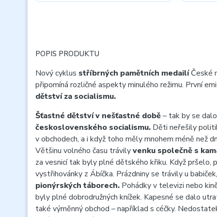
POPIS PRODUKTU
Nový cyklus
stříbrných pamětních medailí
České 
připomíná rozličné aspekty minulého režimu. První em
dětství za socialismu.
Šťastné dětství v nešťastné době
– tak by se dalo
československého socialismu.
Děti neřešily politi
v obchodech, a i když toho měly mnohem méně než dne
Většinu volného času trávily
venku společně s kam
za vesnicí tak byly plné dětského křiku. Když pršelo, 
vystřihovánky z Ábíčka. Prázdniny se trávily u babiček
pionýrských táborech.
Pohádky v televizi nebo kin
byly plné dobrodružných knížek. Kapesné se dalo utrat
také výměnný obchod – například s céčky. Nedostatek