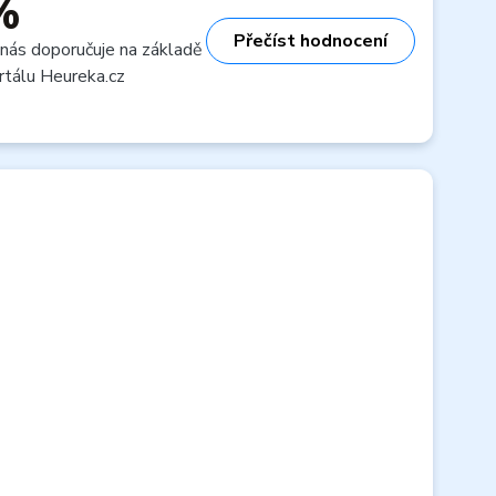
%
Přečíst hodnocení
 nás doporučuje na základě
rtálu Heureka.cz