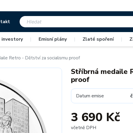
takt
 investory
|
Emisní plány
|
Zlaté spoření
|
Z
aile Retro - Dětství za socialismu proof
Stříbrná medaile R
proof
Datum emise
č
3 690 Kč
včetně DPH