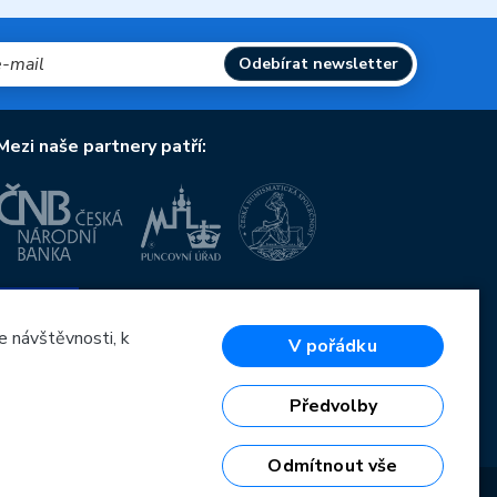
Odebírat newsletter
Mezi naše partnery patří:
Evropská unie
Evropský fond pro regionální rozvoj
OP Podnikání a inovace pro konkurenceschopnost
e návštěvnosti, k
V pořádku
Evropská unie
Evropský fond pro regionální rozvoj
Investice do vaší budoucnosti
Předvolby
Odmítnout vše