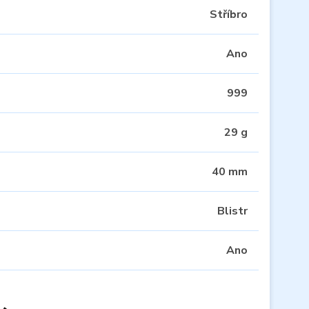
Stříbro
Ano
999
29 g
40 mm
Blistr
Ano