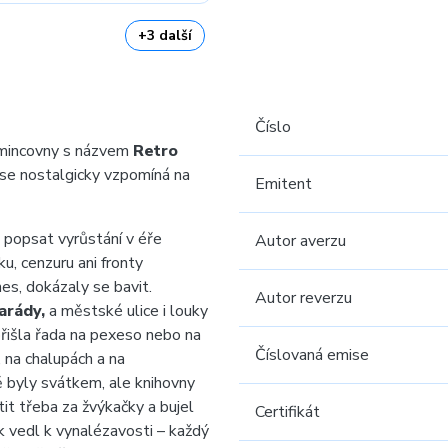
+3 další
Číslo
mincovny s názvem
Retro
ise nostalgicky vzpomíná na
Emitent
 popsat vyrůstání v éře
Autor averzu
ku, cenzuru ani fronty
s, dokázaly se bavit.
Autor reverzu
arády,
a městské ulice i louky
přišla řada na pexeso nebo na
Číslovaná emise
, na chalupách a na
ě byly svátkem, ale knihovny
it třeba za žvýkačky a bujel
Certifikát
 vedl k vynalézavosti – každý