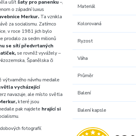
ěla ušít
šaty pro panenku
–,
Materiál
jenom o západní luxus
avebnice Merkur.
Ta vznikla
Kolorovaná
 právě za socialismu. Zatímco
e, v roce 1981 jich bylo
e prodalo za sedm milionů
Ryzost
u se sítí předvrtaných
atiček,
se rovněž vyvážely –
Váha
 Nizozemska, Španělska či
Průměr
ě výtvarného návrhu medaile
světla vycházející
Balení
rz navazuje, ale místo světla
Merkur,
které jsou
edaile pak najdete
hrající si
Balení kapsle
cialismu.
dobových fotografií.