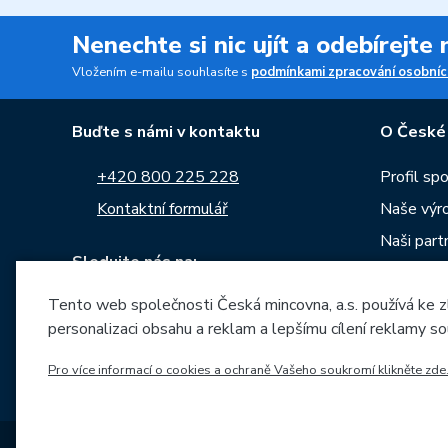
Nenechte si nic ujít a odebírejte
Vložením e-mailu souhlasíte s
podmínkami zpracování osobníc
Buďte s námi v kontaktu
O České
+420 800 225 228
Profil sp
Kontaktní formulář
Naše výr
Naši part
Sledujte nás na:
Kariéra
Tento web společnosti Česká mincovna, a.s. používá ke z
Zprávy
personalizaci obsahu a reklam a lepšímu cílení reklamy so
Ke stažen
Archiv ra
Pro více informací o cookies a ochraně Vašeho soukromí klikněte zde