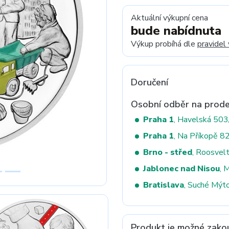
Aktuální výkupní cena
bude nabídnuta
Next
Výkup probíhá dle
pravidel
Doručení
Osobní odběr na prode
Praha 1
, Havelská 50
Praha 1
, Na Příkopě 8
Brno - střed
, Roosvel
Jablonec nad Nisou
, 
Bratislava
, Suché Mýt
Produkt je možné zako