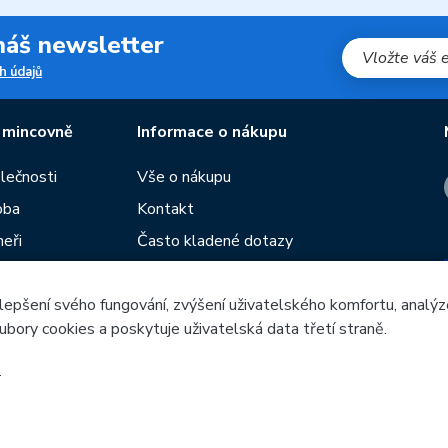
 náš newsletter
h údajů
 mincovně
Informace o nákupu
olečnosti
Vše o nákupu
oba
Kontakt
neři
Často kladené dotazy
Obchodní podmínky
lepšení svého fungování, zvýšení uživatelského komfortu, analýz
Prodejny České mincovny
ubory cookies a poskytuje uživatelská data třetí straně.
í
Rádce
žeb
.