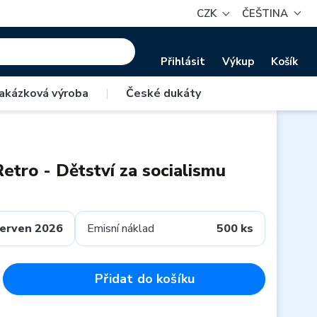
CZK
ČEŠTINA
Přihlásit
Výkup
Košík
akázková výroba
|
České dukáty
etro - Dětství za socialismu
erven 2026
Emisní náklad
500 ks
Přidat do košíku