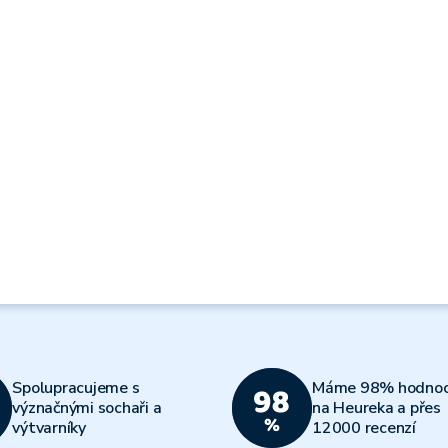
Spolupracujeme s
Máme 98% hodnoc
význačnými sochaři a
na Heureka a přes
výtvarníky
12000 recenzí