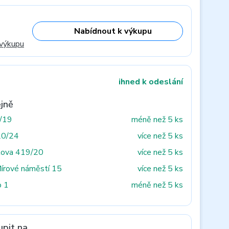
Nabídnout k výkupu
 výkupu
ihned k odeslání
jně
3/19
méně než 5 ks
20/24
více než 5 ks
tova 419/20
více než 5 ks
Mírové náměstí 15
více než 5 ks
o 1
méně než 5 ks
upit na