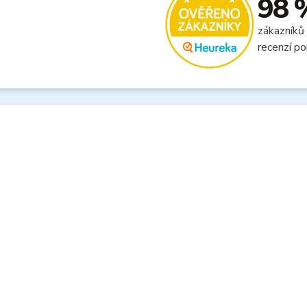
98 
zákazníků
recenzí po