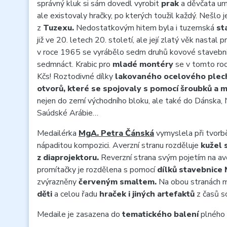
správný kluk si sám dovedl vyrobit
prak
a děvčata um
ale existovaly hračky, po kterých toužil každý. Nešlo 
z
Tuzexu.
Nedostatkovým hitem byla i tuzemská
st
již ve 20. letech 20. století, ale její zlatý věk nastal
v roce 1965 se vyrábělo sedm druhů kovové stavebnic
sedmnáct. Krabic pro
mladé montéry
se v tomto roc
Kčs! Roztodivné dílky
lakovaného ocelového plech
otvorů, které se spojovaly s pomocí šroubků a m
nejen do zemí východního bloku, ale také do Dánska,
Saúdské Arábie…
Medailérka
MgA. Petra Čánská
vymyslela při tvorb
nápaditou kompozici. Averzní stranu rozděluje
kužel 
z diaprojektoru.
Reverzní strana svým pojetím na ave
promítačky je rozdělena s pomocí
dílků stavebnice 
zvýrazněny
červeným smaltem.
Na obou stranách m
děti
a celou řadu
hraček i jiných artefaktů
z časů so
Medaile je zasazena do
tematického balení
plného 