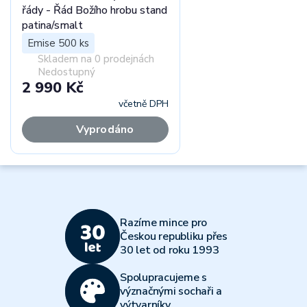
řády - Řád Božího hrobu stand
patina/smalt
Emise 500 ks
Skladem na 0 prodejnách
Nedostupný
2 990 Kč
včetně DPH
Vyprodáno
Razíme mince pro
Českou republiku přes
30 let od roku 1993
Spolupracujeme s
význačnými sochaři a
výtvarníky