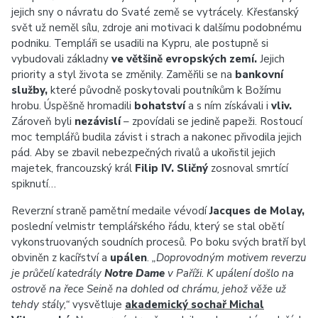
jejich sny o návratu do Svaté země se vytrácely. Křesťanský
svět už neměl sílu, zdroje ani motivaci k dalšímu podobnému
podniku. Templáři se usadili na Kypru, ale postupně si
vybudovali základny
ve většině evropských zemí.
Jejich
priority a styl života se změnily. Zaměřili se na
bankovní
služby,
které původně poskytovali poutníkům k Božímu
hrobu. Úspěšně hromadili
bohatství
a s ním získávali i
vliv.
Zároveň byli
nezávislí
– zpovídali se jedině papeži. Rostoucí
moc templářů budila závist i strach a nakonec přivodila jejich
pád. Aby se zbavil nebezpečných rivalů a ukořistil jejich
majetek, francouzský král
Filip IV. Sličný
zosnoval smrtící
spiknutí…
Reverzní straně pamětní medaile vévodí
Jacques de Molay,
poslední velmistr templářského řádu, který se stal obětí
vykonstruovaných soudních procesů. Po boku svých bratří byl
obviněn z kacířství a
upálen
.
„Doprovodným motivem reverzu
je průčelí katedrály
Notre Dame
v Paříži. K upálení došlo na
ostrově na řece Seině na dohled od chrámu, jehož věže už
tehdy stály,“
vysvětluje
akademický sochař Michal