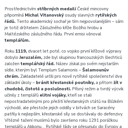
Prostřednictvím
stříbrných medailí
České mincovny
připomíná
Michal Vitanovský
osudy slavných
rytířských
řádů.
Tento akademický sochař je tím nejpovolanějším – sám
je totiž držitelem Záslužného kříže Božího hrobu a
Maltézského záslužného řádu. První emisi věnoval
templářům.
Roku
1119,
dvacet let poté, co vojsko první křížové výpravy
dobylo
Jeruzalém,
zde byl skupinou francouzských šlechticů
založen
templářský řád.
Název získal po svém nejstarším
sídle, kterým byl Templum Salamonis –
Šalamounův
chrám.
Zakladatelé určili pro nové rytířské společenství dva
základní úkoly –
bránit křesťanské poutníky,
a přitom
žít v
chudobě, čistotě a poslušnosti.
Přísný režim a tvrdý výcvik
učinily z templářů
elitní vojáky,
kteří se stali
nepostradatelnými pro přežití křesťanských států na Blízkém
východě, ale přestože jejich oddíly v bitvách se Saracény
patřily k nejlepším, křesťanské síly se dostávaly do defenzivy.
Vítězné tažení muslimů bylo završeno roku 1291 porážkou
templářů u Akkonu… Rytířské řády se přesunuly do Evropy a