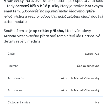
Vitanovský
.
Na averzní straně medaile pak upoutá znak řádu
– tedy
červený kříž v bílé ploše,
který je tvořen
barevným
smaltem.
„Doprovází ho figurální motiv
řádového rytíře,
jehož výstroj a výzbroj odpovídají době založení řádu,“
dodává
autor medaile.
Součástí emise je
speciální příloha,
která vám slovy
Michala Vitanovského představí templářský řád i jednotlivé
detaily reliéfu medaile.
Číslo
31889-713
Emitent
Česká mincovna
Autor averzu
ak. soch. Michal Vitanovský
Autor reverzu
ak. soch. Michal Vitanovský
Číslovaná emise
Ne