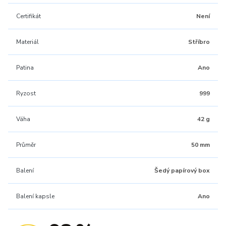
Certifikát
Není
Materiál
Stříbro
Patina
Ano
Ryzost
999
Váha
42 g
Průměr
50 mm
Balení
Šedý papírový box
Balení kapsle
Ano