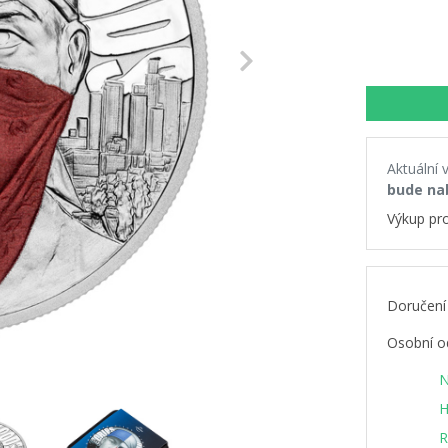
Next
Aktuální 
bude na
Výkup pr
Doručení
Osobní o
N
H
R