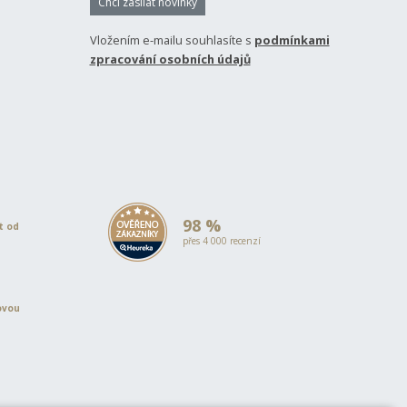
Chci zasílat novinky
Vložením e-mailu souhlasíte s
podmínkami
zpracování osobních údajů
98 %
et od
přes 4 000 recenzí
ovou