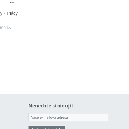
y - Triády
500 ks
Nenechte si nic ujít