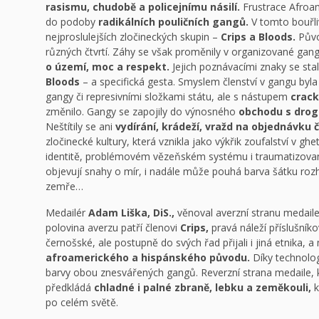
rasismu, chudobě a policejnímu násilí.
Frustrace Afroam
do podoby
radikálních pouličních gangů.
V tomto bouřli
nejproslulejších zločineckých skupin –
Crips a Bloods.
Půvo
různých čtvrtí. Záhy se však proměnily v organizované gan
o území, moc a respekt.
Jejich poznávacími znaky se sta
Bloods
– a specifická gesta. Smyslem členství v gangu byl
gangy či represivními složkami státu, ale s nástupem
crac
změnilo. Gangy se zapojily do výnosného
obchodu s dro
Neštítily se ani
vydírání, krádeží, vražd na objednávku 
zločinecké kultury, která vznikla jako výkřik zoufalství v g
identitě, problémovém vězeňském systému i traumatizova
objevují snahy o mír, i nadále může pouhá barva šátku roz
zemře…
Medailér
Adam Liška, DiS.,
věnoval averzní stranu medail
polovina averzu patří členovi
Crips,
pravá náleží příslušník
černošské, ale postupně do svých řad přijali i jiná etnika,
afroamerického a hispánského původu.
Díky technolo
barvy obou znesvářených gangů. Reverzní strana medaile, k
předkládá
chladné i palné zbraně, lebku a zeměkouli,
k
po celém světě.