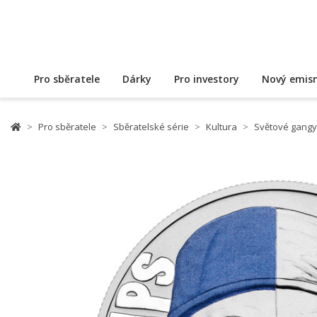
Pro sběratele
Dárky
Pro investory
Nový emisn
Pro sběratele
Sběratelské série
Kultura
Světové gangy