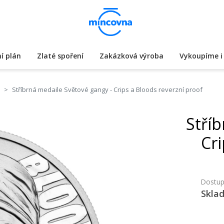
í plán
Zlaté spoření
Zakázková výroba
Vykoupíme i 
Stříbrná medaile Světové gangy - Crips a Bloods reverzní proof
Stří
Cri
Dostup
Skla