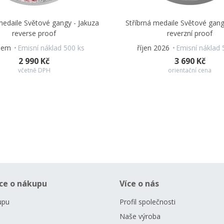
medaile Světové gangy - Jakuza
Stříbrná medaile Světové gang
reverse proof
reverzní proof
adem
Emisní náklad 500 ks
říjen 2026
Emisní náklad 
2 990 Kč
3 690 Kč
včetně DPH
orientační cena
ce o nákupu
Více o nás
upu
Profil společnosti
Naše výroba