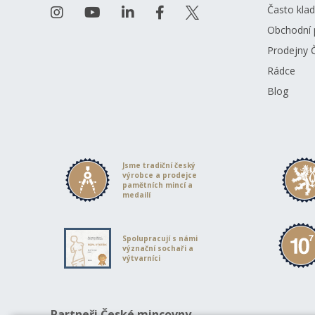
Často kla
Obchodní 
Prodejny 
Rádce
Blog
Jsme tradiční český
výrobce a prodejce
pamětních mincí a
medailí
Spolupracují s námi
význační sochaři a
výtvarníci
Partneři České mincovny