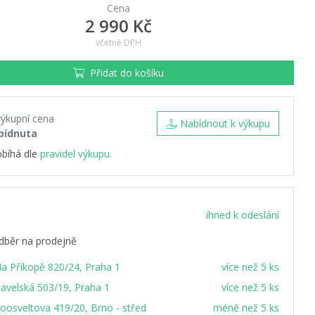
Cena
2 990 Kč
včetně DPH
Přidat do košíku
výkupní cena
Nabídnout k výkupu
bídnuta
obíhá dle
pravidel výkupu.
ihned k odeslání
dběr na prodejně
a Příkopě 820/24, Praha 1
více než 5 ks
avelská 503/19, Praha 1
více než 5 ks
oosveltova 419/20, Brno - střed
méně než 5 ks