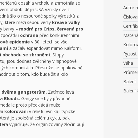
eričanů dosáhla vrcholu a zhmotnila se
Autor r
vém období dějin USA vznikly dvě z
dně šlo o nesourodé spolky výrostků z
Číslov
gy, které mezi sebou vedly
krvavé války
Certifik
ly barvy –
modrá pro Crips, červená pro
a zpočátku
ochrana
před konkurenčními
Materiá
kové epidemie
v 80. letech se vše
Koloro
gami
a začaly expandovat mimo Kalifornii.
Ryzost
či obchodu se zbraněmi.
Stopy
hettu, jsou dodnes zvěčněny v hiphopové
Váha
ných komunitách. Přestože se opakovaně
Průmě
hodnout o tom, kdo bude žít a kdo
Balení
Balení 
e
dvěma gangsterům.
Zatímco levá
ovi
Bloods.
Gangy sice byly původně
 a medaile proto předkládá muže
gii
kolorování
v reliéfu vynikají typické
terá je společná celému cyklu, pak
terá vyjadřuje, že organizovaný zločin bují