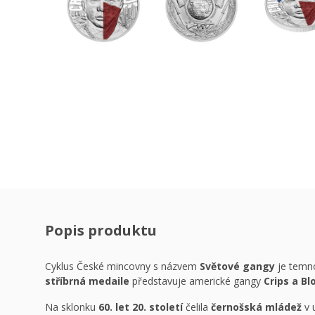
Popis produktu
Cyklus České mincovny s názvem
Světové gangy
je temno
stříbrná medaile
představuje americké gangy
Crips a Bl
Na sklonku
60. let 20. století
čelila
černošská mládež
v 