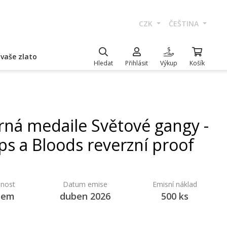
CZK
ČEŠTINA
vaše zlato
Hledat
Přihlásit
Výkup
Košík
brná medaile Světové gangy -
ps a Bloods reverzní proof
nost
Datum emise
Emisní náklad
dem
duben 2026
500 ks