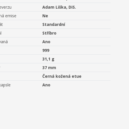
everzu
Adam Liška, DiS.
aná emise
Ne
át
Standardní
l
Stříbro
vaná
Ano
999
31,1 g
r
37 mm
Černá kožená etue
kapsle
Ano