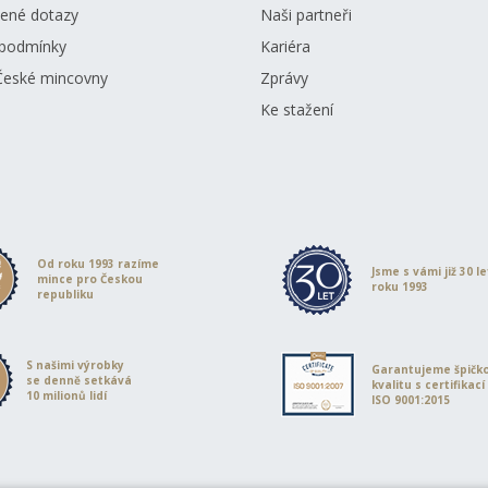
dené dotazy
Naši partneři
podmínky
Kariéra
České mincovny
Zprávy
Ke stažení
Od roku 1993 razíme
Jsme s vámi již 30 l
mince pro Českou
roku 1993
republiku
S našimi výrobky
Garantujeme špičk
se denně setkává
kvalitu s certifikací
10 milionů lidí
ISO 9001:2015