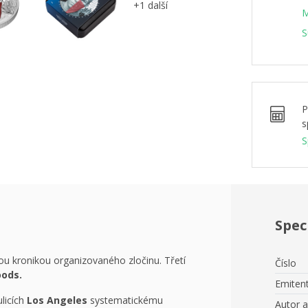
+1 další
M
S
P
s
S
Spec
u kronikou organizovaného zločinu. Třetí
Číslo
oods.
Emiten
ulicích
Los Angeles
systematickému
Autor 