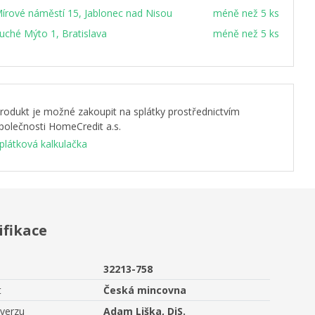
írové náměstí 15, Jablonec nad Nisou
méně než 5 ks
uché Mýto 1, Bratislava
méně než 5 ks
rodukt je možné zakoupit na splátky prostřednictvím
polečnosti HomeCredit a.s.
plátková kalkulačka
ifikace
32213-758
t
Česká mincovna
averzu
Adam Liška, DiS.