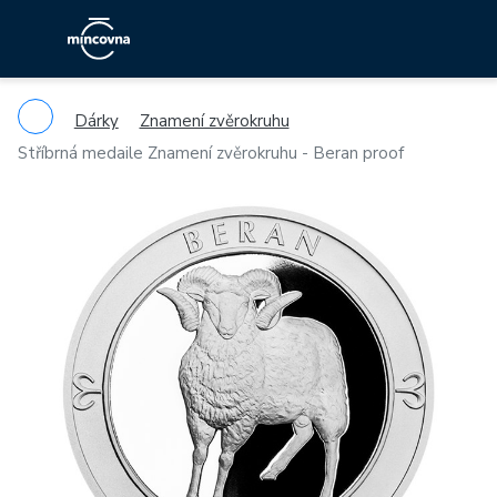
Dárky
Znamení zvěrokruhu
Stříbrná medaile Znamení zvěrokruhu - Beran proof
Previous
Ne