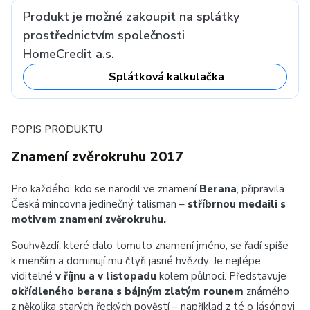
Produkt je možné zakoupit na splátky
prostřednictvím společnosti
HomeCredit a.s.
Splátková kalkulačka
POPIS PRODUKTU
Znamení zvěrokruhu 2017
Pro každého, kdo se narodil ve znamení
Berana
, připravila
Česká mincovna jedinečný talisman –
stříbrnou medaili s
motivem znamení zvěrokruhu.
Souhvězdí, které dalo tomuto znamení jméno, se řadí spíše
k menším a dominují mu čtyři jasné hvězdy. Je nejlépe
viditelné
v říjnu a v listopadu
kolem půlnoci. Představuje
okřídleného berana s bájným
zlatým rounem
známého
z několika starých řeckých pověstí – například z té o Iásónovi