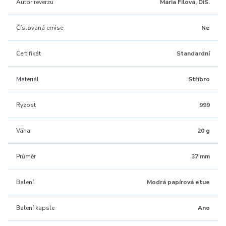
Autor reverzu
Mária Filová, DiS.
Číslovaná emise
Ne
Certifikát
Standardní
Materiál
Stříbro
Ryzost
999
Váha
20 g
Průměr
37 mm
Balení
Modrá papírová etue
Balení kapsle
Ano