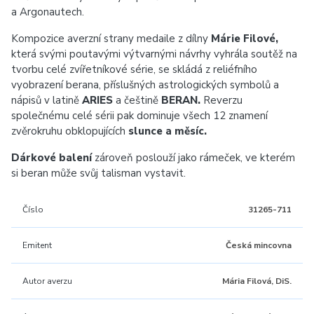
a Argonautech.
Kompozice averzní strany medaile z dílny
Márie Filové,
která svými poutavými výtvarnými návrhy vyhrála soutěž na
tvorbu celé zvířetníkové série, se skládá z reliéfního
vyobrazení berana, příslušných astrologických symbolů a
nápisů v latině
ARIES
a češtině
BERAN.
Reverzu
společnému celé sérii pak dominuje všech 12 znamení
zvěrokruhu obklopujících
slunce a měsíc.
Dárkové balení
zároveň poslouží jako rámeček, ve kterém
si beran může svůj talisman vystavit.
Číslo
31265-711
Emitent
Česká mincovna
Autor averzu
Mária Filová, DiS.