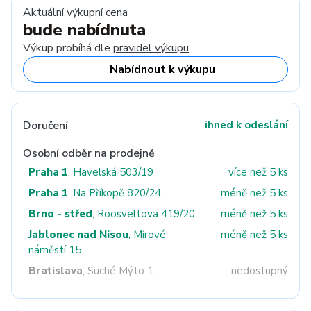
Aktuální výkupní cena
bude nabídnuta
Výkup probíhá dle
pravidel výkupu
Nabídnout k výkupu
Doručení
ihned k odeslání
Osobní odběr na prodejně
Praha 1
, Havelská 503/19
více než 5 ks
Praha 1
, Na Příkopě 820/24
méně než 5 ks
Brno - střed
, Roosveltova 419/20
méně než 5 ks
Jablonec nad Nisou
, Mírové
méně než 5 ks
náměstí 15
Bratislava
, Suché Mýto 1
nedostupný