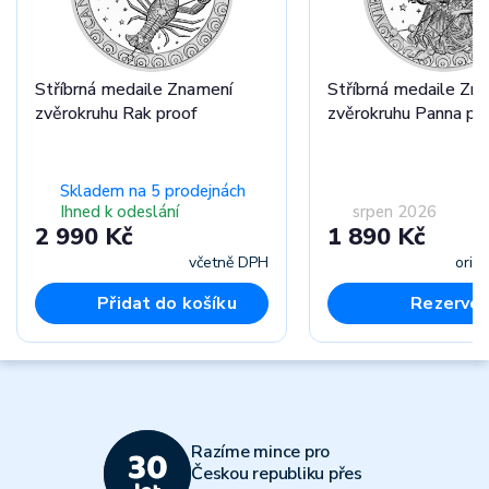
Stříbrná medaile Znamení
Stříbrná medaile Zn
zvěrokruhu Rak proof
zvěrokruhu Panna pr
Skladem na 5 prodejnách
Ihned k odeslání
srpen 2026
2 990 Kč
1 890 Kč
včetně DPH
orie
Přidat do košíku
Rezervov
Razíme mince pro
Českou republiku přes