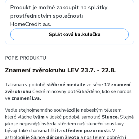
Produkt je možné zakoupit na splátky
prostřednictvím společnosti
HomeCredit a.s.
Splátková kalkulačka
POPIS PRODUKTU
Znamení zvěrokruhu LEV 23.7. - 22.8.
Talisman v podobě
stříbrné medaile
ze série
12 znamení
zvěrokruhu
České mincovny potěší každého, kdo se narodil
ve
znamení Lva.
Vedle stejnojmenného souhvězdí je nebeským tělesem,
které vládne
lvům
v lidské podobě, samotné
Slunce.
Stejně
jako je nejjasnější hvězda středem naší sluneční soustavy,
bývají také charismatičtí lvi
středem pozornosti.
V
astrologii je Slunce
dárcem života
a nositelem dobrých i