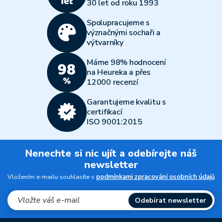
30 let od roku 1993
Spolupracujeme s
význačnými sochaři a
výtvarníky
Máme 98% hodnocení
na Heureka a přes
12000 recenzí
Garantujeme kvalitu s
certifikací
ISO 9001:2015
Nenechte si nic ujít a odebírejte náš
newsletter
Vložením e-mailu souhlasíte s
podmínkami zpracování osobních údajů
Odebírat newsletter