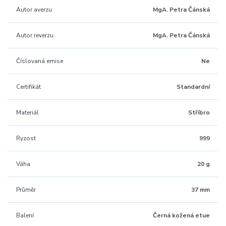
Autor averzu
MgA. Petra Čánská
Autor reverzu
MgA. Petra Čánská
Číslovaná emise
Ne
Certifikát
Standardní
Materiál
Stříbro
Ryzost
999
Váha
20 g
Průměr
37 mm
Balení
Černá kožená etue