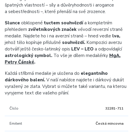
špatných vlastností – síly a důvěryhodnosti i arogance
a sebestřednosti –, které přenáší na své zrozence.
Slunce
obklopené
tuctem souhvězdí
a kompletním
přehledem
zvířetníkových značek
vévodí reverzní straně
medaile. Najdete ho i na averzní straně – hned vedle
lva,
jehož tělo kopíruje příslušné
souhvězdí.
Kompozici averzu
dotváří ještě česko-latinský opis
LEV – LEO
a odpovídající
astrologický symbol.
To vše je dílem medailérky
MgA.
Petry Čánské
.
Každá stříbrná medaile je uložena do
elegantního
dárkového balení.
V naší nabídce najdete i dárkový dukát
vyražený ze zlata. Vybrat si můžete také variantu, na kterou
vyryjeme text dle vašeho přání.
Číslo
32281-711
Emitent
Česká mincovna