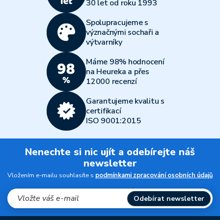
30 let od roku 1993
Spolupracujeme s
význačnými sochaři a
výtvarníky
Máme 98% hodnocení
na Heureka a přes
12000 recenzí
Garantujeme kvalitu s
certifikací
ISO 9001:2015
Nenechte si nic ujít a odebírejte náš
newsletter
Vložením e-mailu souhlasíte s
podmínkami zpracování osobních údajů
Odebírat newsletter