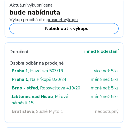
Aktuální výkupní cena
bude nabídnuta
Výkup probíhá dle
pravidel výkupu
Nabídnout k výkupu
Doručení
ihned k odeslání
Osobní odběr na prodejně
Praha 1
, Havelská 503/19
více než 5 ks
Praha 1
, Na Příkopě 820/24
méně než 5 ks
Brno - střed
, Roosveltova 419/20
méně než 5 ks
Jablonec nad Nisou
, Mírové
méně než 5 ks
náměstí 15
Bratislava
, Suché Mýto 1
nedostupný