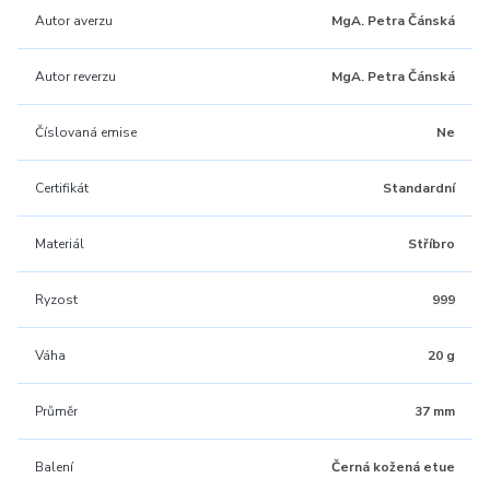
Autor averzu
MgA. Petra Čánská
Autor reverzu
MgA. Petra Čánská
Číslovaná emise
Ne
Certifikát
Standardní
Materiál
Stříbro
Ryzost
999
Váha
20 g
Průměr
37 mm
Balení
Černá kožená etue