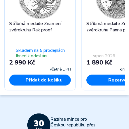
Stříbrná medaile Znamení
Stříbrná medaile Zn
zvěrokruhu Rak proof
zvěrokruhu Panna pr
Skladem na 5 prodejnách
Ihned k odeslání
srpen 2026
2 990 Kč
1 890 Kč
včetně DPH
orie
Přidat do košíku
Rezervov
Razíme mince pro
Českou republiku přes