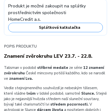
Produkt je možné zakoupit na splátky
prostřednictvím společnosti
HomeCredit a.s.
Splátková kalkulačka
POPIS PRODUKTU
Znamení zvěrokruhu LEV 23.7. - 22.8.
Talisman v podobě
stříbrné medaile
ze série
12 znamení
zvěrokruhu
České mincovny potěší každého, kdo se narodil
ve
znamení Lva.
Vedle stejnojmenného souhvězdí je nebeským tělesem,
které vládne
lvům
v lidské podobě, samotné
Slunce.
Stejně
jako je nejjasnější hvězda středem naší sluneční soustavy,
bývají také charismatičtí lvi
středem pozornosti.
V
astrologii je Slunce
dárcem života
a nositelem dobrých i