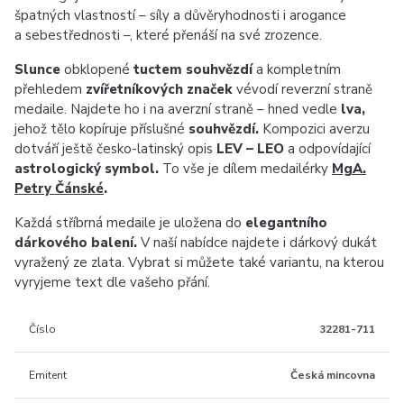
špatných vlastností – síly a důvěryhodnosti i arogance
a sebestřednosti –, které přenáší na své zrozence.
Slunce
obklopené
tuctem souhvězdí
a kompletním
přehledem
zvířetníkových značek
vévodí reverzní straně
medaile. Najdete ho i na averzní straně – hned vedle
lva,
jehož tělo kopíruje příslušné
souhvězdí.
Kompozici averzu
dotváří ještě česko-latinský opis
LEV – LEO
a odpovídající
astrologický symbol.
To vše je dílem medailérky
MgA.
Petry Čánské
.
Každá stříbrná medaile je uložena do
elegantního
dárkového balení.
V naší nabídce najdete i dárkový dukát
vyražený ze zlata. Vybrat si můžete také variantu, na kterou
vyryjeme text dle vašeho přání.
Číslo
32281-711
Emitent
Česká mincovna