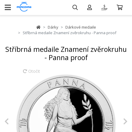
Dárky
Dárkové medaile
Stříbrná medaile Znamení zvěrokruhu - Panna proof
Stříbrná medaile Znamení zvěrokruhu
- Panna proof
Otočit
Previous
N