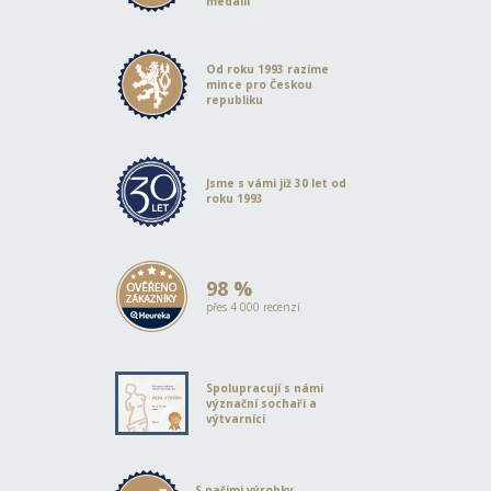
medailí
Od roku 1993 razíme
mince pro Českou
republiku
Jsme s vámi již 30 let od
roku 1993
98 %
přes 4 000 recenzí
Spolupracují s námi
význační sochaři a
výtvarníci
S našimi výrobky