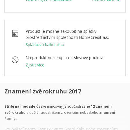
Produkt je možné zakoupit na splátky
prostřednictvím společnosti HomeCredit a.s.
Splátková kalkulačka
Na produkt nelze uplatnit slevový poukaz.
Zjistit více
Znamení zvěrokruhu 2017
Stříbrná medaile
České mincovny je součástí série
12 znamení
zvěrokruhu
a udělá radost všem zrozencům nebeského
znamení
Panny.
Souhvězdí Panny, latinsky Virgo, které dalo svým zrozencům