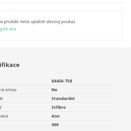
a produkt nelze uplatnit slevový poukaz.
jistit více
ifikace
84436-758
aná emise
Ne
át
Standardní
l
Stříbro
vaná
Ano
999