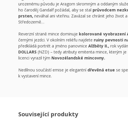
urozenému původu je Aragorn skromným a oddaným služebn
ho čaroděj Gandalf požádal, aby se stal
průvodcem nezku
prsten,
neváhal ani vteřinu. Zavázal se chránit jeho život 
Středozemě…
Reverzní straně mince dominuje
kolorované vyobrazení 
černými jezdci. V okolním reliéfu najdete
ruiny pevnosti n
předkládá portrét a jméno panovnice
Alžběty II.,
rok vydá
DOLLARS
(NZD) – tedy atributy emitenta mince, kterým je
licenci vyrazil tým
Novozélandské mincovny.
Nedílnou součástí emise je elegantní
dřevěná etue
se spe
k vystavení mince.
Související produkty