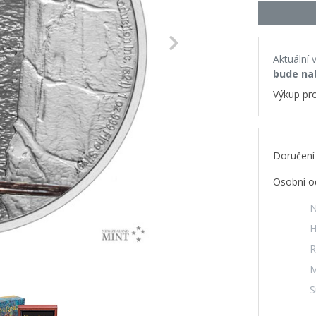
Next
Aktuální 
bude na
Výkup pr
Doručení
Osobní o
N
H
R
M
S