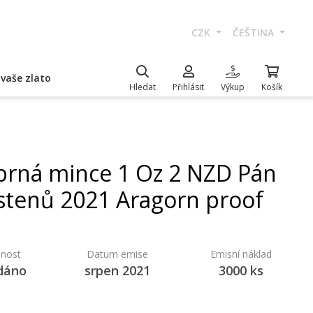
CZK
ČEŠTINA
vaše zlato
Hledat
Přihlásit
Výkup
Košík
íbrná mince 1 Oz 2 NZD Pán
stenů 2021 Aragorn proof
nost
Datum emise
Emisní náklad
dáno
srpen 2021
3000 ks