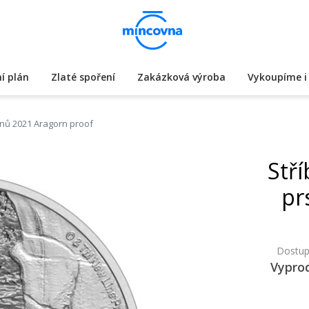
í plán
Zlaté spoření
Zakázková výroba
Vykoupíme i 
enů 2021 Aragorn proof
Stř
pr
Dostup
Vypro