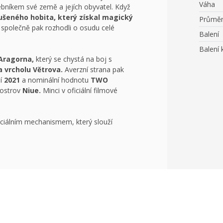
Váha
íkem své země a jejích obyvatel. Když
šeného hobita, který získal magický
Průmě
a společně pak rozhodli o osudu celé
Balení
Balení 
Aragorna,
který se chystá na boj s
a vrcholu Větrova.
Averzní strana pak
ní
2021
a nominální hodnotu
TWO
 ostrov
Niue.
Minci v oficiální filmové
ciálním mechanismem, který slouží