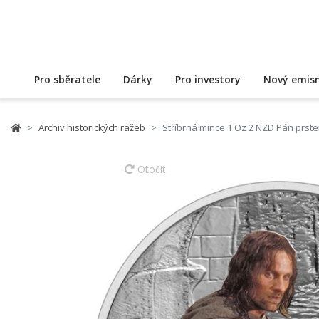
Pro sběratele
Dárky
Pro investory
Nový emisn
Archiv historických ražeb
Stříbrná mince 1 Oz 2 NZD Pán prst
Otočit