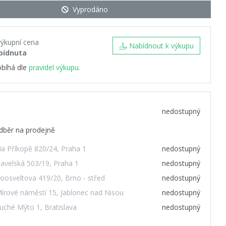
Vyprodáno
výkupní cena
Nabídnout k výkupu
bídnuta
obíhá dle
pravidel výkupu.
nedostupný
dběr na prodejně
a Příkopě 820/24, Praha 1
nedostupný
avelská 503/19, Praha 1
nedostupný
oosveltova 419/20, Brno - střed
nedostupný
írové náměstí 15, Jablonec nad Nisou
nedostupný
uché Mýto 1, Bratislava
nedostupný