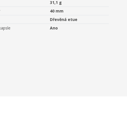
31,1 g
r
40 mm
Dřevěná etue
kapsle
Ano