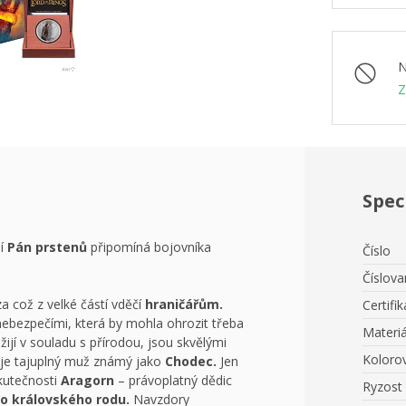
N
Z
Spec
ií
Pán prstenů
připomíná bojovníka
Číslo
Číslov
 což z velké částí vděčí
hraničářům.
Certifik
i nebezpečími, která by mohla ohrozit třeba
Materiá
ijí v souladu s přírodou, jsou skvělými
Koloro
em je tajuplný muž známý jako
Chodec.
Jen
skutečnosti
Aragorn
– právoplatný dědic
Ryzost
 královského rodu.
Navzdory