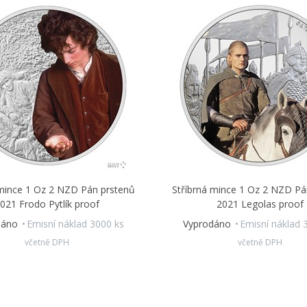
 mince 1 Oz 2 NZD Pán prstenů
Stříbrná mince 1 Oz 2 NZD Pá
021 Frodo Pytlík proof
2021 Legolas proof
dáno
Emisní náklad 3000 ks
Vyprodáno
Emisní náklad 
včetně DPH
včetně DPH