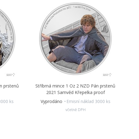
n prstenů
Stříbrná mince 1 Oz 2 NZD Pán prstenů
2021 Samvěd Křepelka proof
3000 ks
Vyprodáno
Emisní náklad 3000 ks
včetně DPH