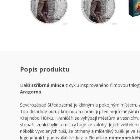
Popis produktu
Další
stříbrná mince
z cyklu inspirovaného filmovou trilog
Aragorna.
Severozápad Středozemě je klidným a pokojným místem, za
Tito drsní lidé putují krajinou a chrání ji před nejrůznějším
Kraj nebo Hůrku. Hraničáři se vyhýbají městům a vesnicím, ž
stopaři, znalci bylin a mistry boje ze zálohy. Jejich velitel
několik vyvolených tuší, že otrhaný a mlčenlivý tulák je ve 
legendárních panovníků Isildura a Elendila
z númenorského