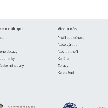
ce o nákupu
Více o nás
upu
Profil společnosti
Naše výroba
dené dotazy
Naši partneři
podmínky
Kariéra
České mincovny
Zprávy
Ke stažení
Od roku 1993 razíme