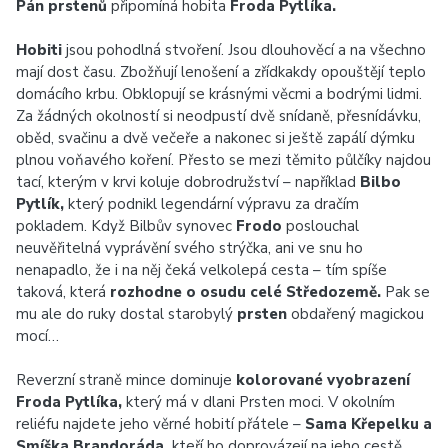
Pán prstenů
připomíná hobita
Froda Pytlíka.
Hobiti
jsou pohodlná stvoření. Jsou dlouhověcí a na všechno
mají dost času. Zbožňují lenošení a zřídkakdy opouštějí teplo
domácího krbu. Obklopují se krásnými věcmi a bodrými lidmi.
Za žádných okolností si neodpustí dvě snídaně, přesnídávku,
oběd, svačinu a dvě večeře a nakonec si ještě zapálí dýmku
plnou voňavého koření. Přesto se mezi těmito půlčíky najdou
tací, kterým v krvi koluje dobrodružství – například
Bilbo
Pytlík,
který podnikl legendární výpravu za dračím
pokladem. Když Bilbův synovec
Frodo
poslouchal
neuvěřitelná vyprávění svého strýčka, ani ve snu ho
nenapadlo, že i na něj čeká velkolepá cesta – tím spíše
taková, která
rozhodne o osudu celé Středozemě.
Pak se
mu ale do ruky dostal starobylý
prsten
obdařený magickou
mocí…
Reverzní straně mince dominuje
kolorované vyobrazení
Froda Pytlíka,
který má v dlani Prsten moci. V okolním
reliéfu najdete jeho věrné hobití přátele –
Sama Křepelku a
Smíška Brandoráda,
kteří ho doprovázejí na jeho cestě.