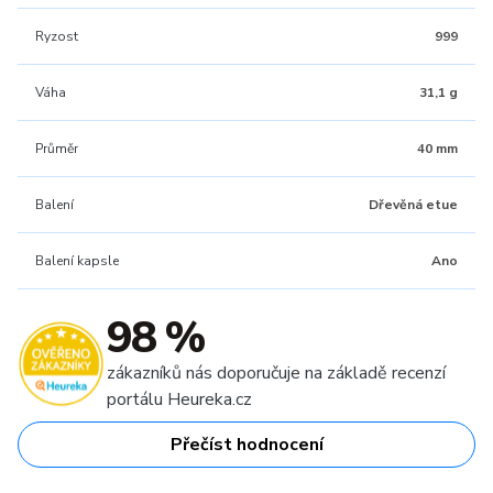
Ryzost
999
Váha
31,1 g
Průměr
40 mm
Balení
Dřevěná etue
Balení kapsle
Ano
98 %
zákazníků nás doporučuje na základě recenzí
portálu Heureka.cz
Přečíst hodnocení