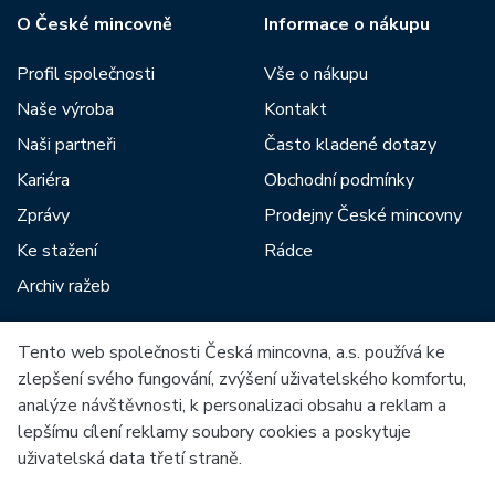
O České mincovně
Informace o nákupu
Profil společnosti
Vše o nákupu
Naše výroba
Kontakt
Naši partneři
Často kladené dotazy
Kariéra
Obchodní podmínky
Zprávy
Prodejny České mincovny
Ke stažení
Rádce
Archiv ražeb
Tento web společnosti Česká mincovna, a.s. používá ke
Mezi naše partnery patří:
zlepšení svého fungování, zvýšení uživatelského komfortu,
analýze návštěvnosti, k personalizaci obsahu a reklam a
lepšímu cílení reklamy soubory cookies a poskytuje
uživatelská data třetí straně.