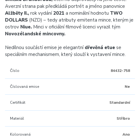
Averzní strana pak předkládá portrét a jméno panovnice
Alžběty II.,
rok vydání
2021
a nominální hodnotu
TWO
DOLLARS
(NZD) – tedy atributy emitenta mince, kterým je
ostrov
Niue.
Minci v oficiální filmové licenci vyrazil tým
Novozélandské mincovny.
Nedílnou součástí emise je elegantní
dřevěná etue
se
speciálním mechanismem, který slouží k vystavení mince.
Číslo
84432-758
Číslovaná emise
Ne
Certifikát
Standardní
Materiál
Stříbro
Kolorovaná
Ano