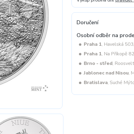
Výkup probíhá dle
pravidel
Doručení
Next
Osobní odběr na prode
Praha 1
, Havelská 50
Praha 1
, Na Příkopě 8
Brno - střed
, Roosvel
Jablonec nad Nisou
, 
Bratislava
, Suché Mýt