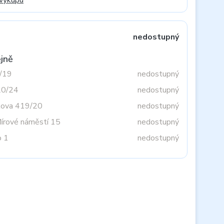
 výkupu
nedostupný
jně
3/19
nedostupný
20/24
nedostupný
tova 419/20
nedostupný
Mírové náměstí 15
nedostupný
o 1
nedostupný