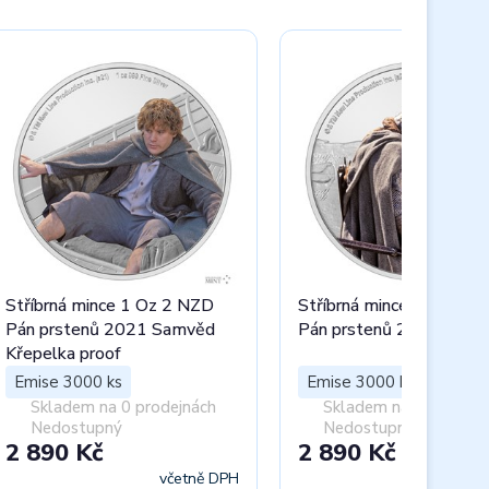
Stříbrná mince 1 Oz 2 NZD
Stříbrná mince 1 Oz 2 
Pán prstenů 2021 Samvěd
Pán prstenů 2022 Gimli 
Křepelka proof
Emise 3000 ks
Emise 3000 ks
Skladem na 0 prodejnách
Skladem na 0 prodejn
Nedostupný
Nedostupný
2 890 Kč
2 890 Kč
včetně DPH
včet