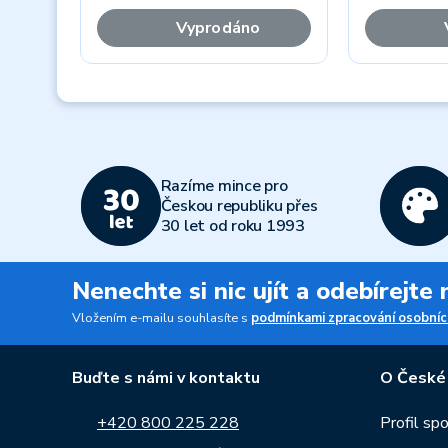
Vyprodáno
Previous
Razíme mince pro
Českou republiku přes
30 let od roku 1993
Nenechte si nic ujít a odebírejte
Vložením e-mailu souhlasíte s
podmínkami zpracování osobníc
Buďte s námi v kontaktu
O České
+420 800 225 228
Profil sp