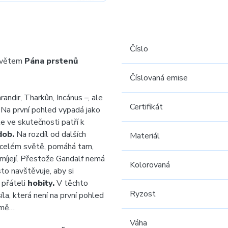
Číslo
 světem
Pána prstenů
Číslovaná emise
andir, Tharkûn, Incánus –, ale
Certifikát
Na první pohled vypadá jako
le ve skutečnosti patří k
dob.
Na rozdíl od dalších
Materiál
o celém světě, pomáhá tam,
omíjejí. Přestože Gandalf nemá
Kolorovaná
to navštěvuje, aby si
 přáteli
hobity.
V těchto
Ryzost
íla, která není na první pohled
emě…
Váha