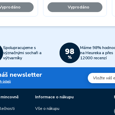
Vyprodáno
Vyprodáno
Spolupracujeme s
Máme 98% hodnoc
význačnými sochaři a
na Heureka a přes
výtvarníky
12000 recenzí
 náš newsletter
h údajů
 mincovně
Informace o nákupu
olečnosti
Vše o nákupu