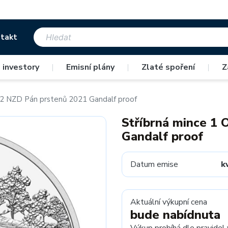
takt
 investory
|
Emisní plány
|
Zlaté spoření
|
Z
 2 NZD Pán prstenů 2021 Gandalf proof
Stříbrná mince 1 
Gandalf proof
Datum emise
k
Aktuální výkupní cena
bude nabídnuta