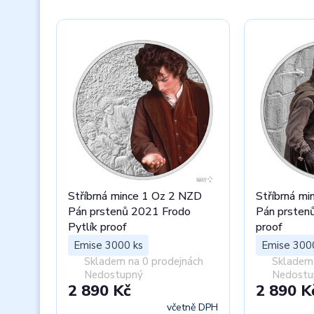
Stříbrná mince 1 Oz 2 NZD
Stříbrná m
Pán prstenů 2021 Frodo
Pán prsten
Pytlík proof
proof
Emise 3000 ks
Emise 300
Skladem na 0 prodejnách
Skladem 
Nedostupný
Nedostu
2 890 Kč
2 890 K
včetně DPH