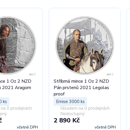
ince 1 Oz 2 NZD
Stříbrná mince 1 Oz 2 NZD
ů 2021 Aragorn
Pán prstenů 2021 Legolas
proof
0 ks
Emise 3000 ks
na 0 prodejnách
Skladem na 0 prodejnách
pný
Nedostupný
č
2 890 Kč
včetně DPH
včetně DPH