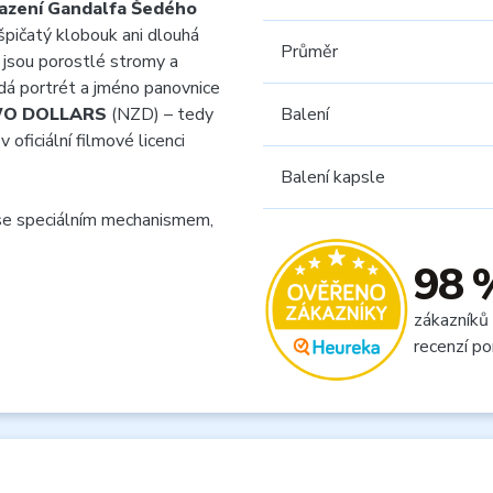
azení Gandalfa Šedého
špičatý klobouk ani dlouhá
Průměr
 jsou porostlé stromy a
ádá portrét a jméno panovnice
O DOLLARS
(NZD) – tedy
Balení
v oficiální filmové licenci
Balení kapsle
e speciálním mechanismem,
98 
zákazníků
recenzí po