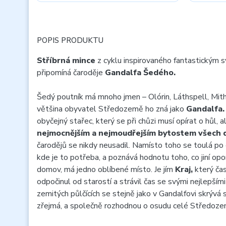
POPIS PRODUKTU
Stříbrná mince
z cyklu inspirovaného fantastickým
připomíná čaroděje
Gandalfa Šedého.
Šedý poutník má mnoho jmen – Olórin, Láthspell, Mithr
většina obyvatel Středozemě ho zná jako
Gandalfa.
obyčejný stařec, který se při chůzi musí opírat o hůl, a
nejmocnějším a nejmoudřejším bytostem všech 
čarodějů se nikdy neusadil. Namísto toho se toulá p
kde je to potřeba, a poznává hodnotu toho, co jiní op
domov, má jedno oblíbené místo. Je jím
Kraj,
který čas
odpočinul od starostí a strávil čas se svými nejlepšími
zemitých půlčících se stejně jako v Gandalfovi skrývá s
zřejmá, a společně rozhodnou o osudu celé Středoz