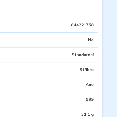
84422-758
Ne
Standardní
Stříbro
Ano
999
31,1 g