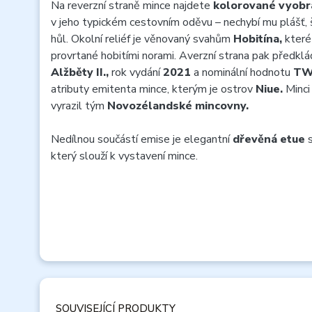
Na reverzní straně mince najdete
kolorované vyobr
v jeho typickém cestovním oděvu – nechybí mu plášť, 
hůl. Okolní reliéf je věnovaný svahům
Hobitína,
které
provrtané hobitími norami. Averzní strana pak předkl
Alžběty II.,
rok vydání
2021
a nominální hodnotu
TW
atributy emitenta mince, kterým je ostrov
Niue.
Minci 
vyrazil tým
Novozélandské mincovny.
Nedílnou součástí emise je elegantní
dřevěná etue
s
který slouží k vystavení mince.
SOUVISEJÍCÍ PRODUKTY