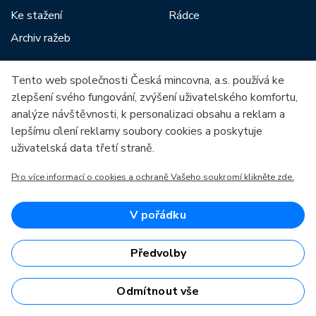
Ke stažení
Rádce
Archiv ražeb
Tento web společnosti Česká mincovna, a.s. používá ke
Mezi naše partnery patří:
zlepšení svého fungování, zvýšení uživatelského komfortu,
analýze návštěvnosti, k personalizaci obsahu a reklam a
lepšímu cílení reklamy soubory cookies a poskytuje
uživatelská data třetí straně.
Pro více informací o cookies a ochraně Vašeho soukromí klikněte zde.
Evropská unie
Evropský fond pro regionální rozvoj
OP Podnikání a inovace pro konkurenceschopnost
Evropská unie
V pořádku
Evropský fond pro regionální rozvoj
Investice do vaší budoucnosti
Předvolby
Odmítnout vše
Česká mincovna, a.s. © 1993 - 2026