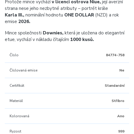
Protože mince vychází
v licenci ostrova Niue,
její averzní
strana nese jeho nezbytné atributy – portrét krále
Karla III.,
nominální hodnotu
ONE DOLLAR
(NZD) a rok
emise
2026.
Mince společnosti
Downies,
která je uložena do elegantní
etue, vychází v nákladu čítajícím
1000 kusů.
Číslo
84774-758
Číslovaná emise
Ne
Certifikát
Standardní
Materiál
Stříbro
Kolorovaná
Ano
Ryzost
999