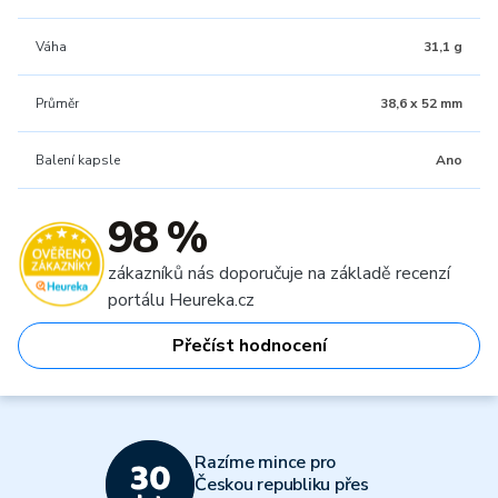
Váha
31,1 g
Průměr
38,6 x 52 mm
Balení kapsle
Ano
98 %
zákazníků nás doporučuje na základě recenzí
portálu Heureka.cz
Přečíst hodnocení
Razíme mince pro
Českou republiku přes