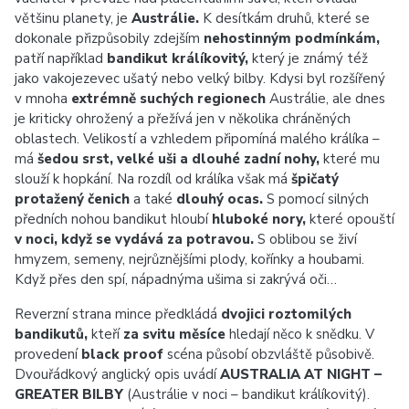
většinu planety, je
Austrálie.
K desítkám druhů, které se
dokonale přizpůsobily zdejším
nehostinným podmínkám,
patří například
bandikut králíkovitý,
který je známý též
jako vakojezevec ušatý nebo velký bilby. Kdysi byl rozšířený
v mnoha
extrémně suchých regionech
Austrálie, ale dnes
je kriticky ohrožený a přežívá jen v několika chráněných
oblastech. Velikostí a vzhledem připomíná malého králíka –
má
šedou srst, velké uši a dlouhé zadní nohy,
které mu
slouží k hopkání. Na rozdíl od králíka však má
špičatý
protažený čenich
a také
dlouhý ocas.
S pomocí silných
předních nohou bandikut hloubí
hluboké nory,
které opouští
v noci, když se vydává za potravou.
S oblibou se živí
hmyzem, semeny, nejrůznějšími plody, kořínky a houbami.
Když přes den spí, nápadnýma ušima si zakrývá oči…
Reverzní strana mince předkládá
dvojici roztomilých
bandikutů,
kteří
za svitu měsíce
hledají něco k snědku. V
provedení
black proof
scéna působí obzvláště působivě.
Dvouřádkový anglický opis uvádí
AUSTRALIA AT NIGHT –
GREATER BILBY
(Austrálie v noci – bandikut králíkovitý).