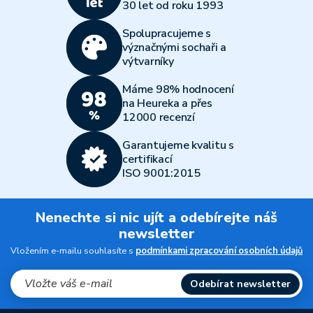
30 let od roku 1993
Spolupracujeme s
význačnými sochaři a
výtvarníky
Máme 98% hodnocení
na Heureka a přes
12000 recenzí
Garantujeme kvalitu s
certifikací
ISO 9001:2015
Nenechte si nic ujít a odebírejte náš
newsletter
Vložením e-mailu souhlasíte s
podmínkami zpracování osobních údajů
Odebírat newsletter