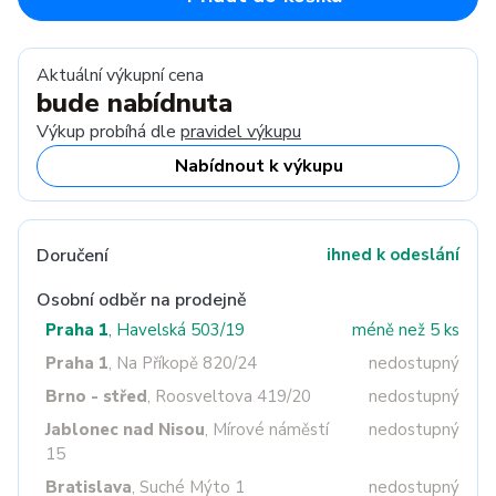
Aktuální výkupní cena
bude nabídnuta
Výkup probíhá dle
pravidel výkupu
Nabídnout k výkupu
Doručení
ihned k odeslání
Osobní odběr na prodejně
Praha 1
, Havelská 503/19
méně než 5 ks
Praha 1
, Na Příkopě 820/24
nedostupný
Brno - střed
, Roosveltova 419/20
nedostupný
Jablonec nad Nisou
, Mírové náměstí
nedostupný
15
Bratislava
, Suché Mýto 1
nedostupný