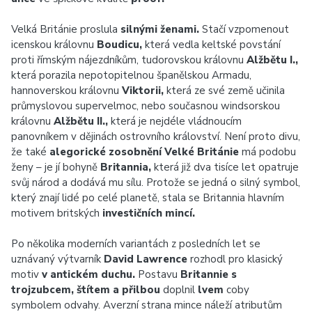
Velká Británie proslula
silnými ženami.
Stačí vzpomenout
icenskou královnu
Boudicu,
která vedla keltské povstání
proti římským nájezdníkům, tudorovskou královnu
Alžbětu I.,
která porazila nepotopitelnou španělskou Armadu,
hannoverskou královnu
Viktorii,
která ze své země učinila
průmyslovou supervelmoc, nebo současnou windsorskou
královnu
Alžbětu II.,
která je nejdéle vládnoucím
panovníkem v dějinách ostrovního království. Není proto divu,
že také
alegorické zosobnění Velké Británie
má podobu
ženy – je jí bohyně
Britannia,
která již dva tisíce let opatruje
svůj národ a dodává mu sílu. Protože se jedná o silný symbol,
který znají lidé po celé planetě, stala se Britannia hlavním
motivem britských
investičních mincí.
Po několika moderních variantách z posledních let se
uznávaný výtvarník
David Lawrence
rozhodl pro klasický
motiv
v antickém duchu.
Postavu
Britannie s
trojzubcem, štítem a přilbou
doplnil
lvem
coby
symbolem odvahy. Averzní strana mince náleží atributům