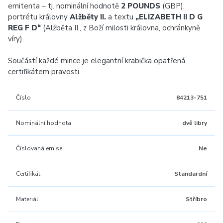
emitenta – tj. nominální hodnotě
2 POUNDS
(GBP),
portrétu královny
Alžběty II.
a textu
„ELIZABETH II D G
REG F D“
(Alžběta II., z Boží milosti královna, ochránkyně
víry).
Součástí každé mince je elegantní krabička opatřená
certifikátem pravosti.
Číslo
84213-751
Nominální hodnota
dvě libry
Číslovaná emise
Ne
Certifikát
Standardní
Materiál
Stříbro