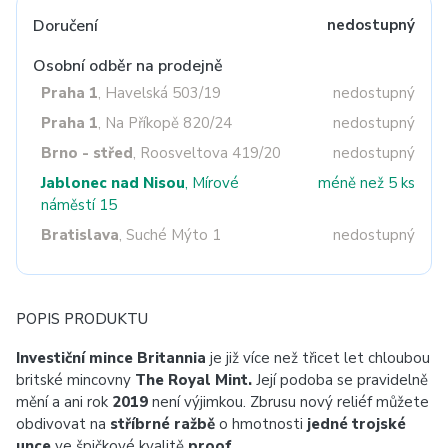
Doručení
nedostupný
Osobní odběr na prodejně
Praha 1
, Havelská 503/19
nedostupný
Praha 1
, Na Příkopě 820/24
nedostupný
Brno - střed
, Roosveltova 419/20
nedostupný
Jablonec nad Nisou
, Mírové
méně než 5 ks
náměstí 15
Bratislava
, Suché Mýto 1
nedostupný
POPIS PRODUKTU
Investiční mince Britannia
je již více než třicet let chloubou
britské mincovny
The
Royal Mint.
Její podoba se pravidelně
mění a ani rok
2019
není výjimkou. Zbrusu nový reliéf můžete
obdivovat na
stříbrné ražbě
o hmotnosti
jedné trojské
unce
ve špičkové kvalitě
proof.