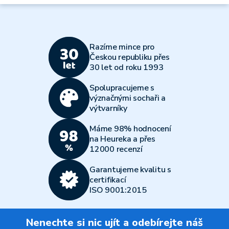
Razíme mince pro
Českou republiku přes
30 let od roku 1993
Spolupracujeme s
význačnými sochaři a
výtvarníky
Máme 98% hodnocení
na Heureka a přes
12000 recenzí
Garantujeme kvalitu s
certifikací
ISO 9001:2015
Nenechte si nic ujít a odebírejte náš