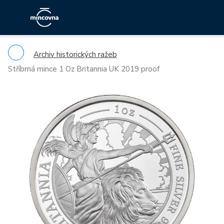
Archiv historických ražeb
Stříbrná mince 1 Oz Britannia UK 2019 proof
Previous
Ne