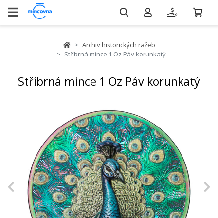
Archiv historických ražeb
Stříbrná mince 1 Oz Páv korunkatý
Stříbrná mince 1 Oz Páv korunkatý
Previous
N