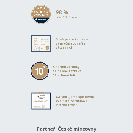
98 %
přes 4 000 recenzí
Spolupracují s námi
význační sochaři a
výtvarníci
S našimi výrobky
se denně setkává
10 milionů lidí
Garantujeme špičkovou
kvalitu s certifikací
ISO 9001:2015
Partneři České mincovny