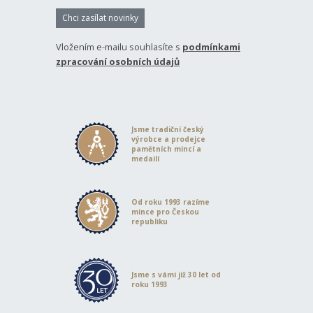
Chci zasílat novinky
Vložením e-mailu souhlasíte s
podmínkami
zpracování osobních údajů
Jsme tradiční český
výrobce a prodejce
pamětních mincí a
medailí
Od roku 1993 razíme
mince pro Českou
republiku
Jsme s vámi již 30 let od
roku 1993