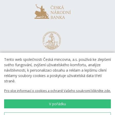
Tento web společnosti Česká mincovna, a.s. používá ke zlepšení
svého fungování, zvýšení uživatelského komfortu, analýze
návštěvnosti, k personalizaci obsahu a reklam a lepšímu cílení
reklamy soubory cookies a poskytuje uživatelská data třetí
straně.
EVROPSKÁ UNIE
Pro více informací o cookies a ochraně Vašeho soukromí klikněte zde.
Evropský fond pro regionální rozvoj
OP Podnikání a inovace pro konkurenceschopnost
EVROPSKÁ UNIE
V pořádku
Evropský fond pro regionální rozvoj
Investice do vaší budoucnosti