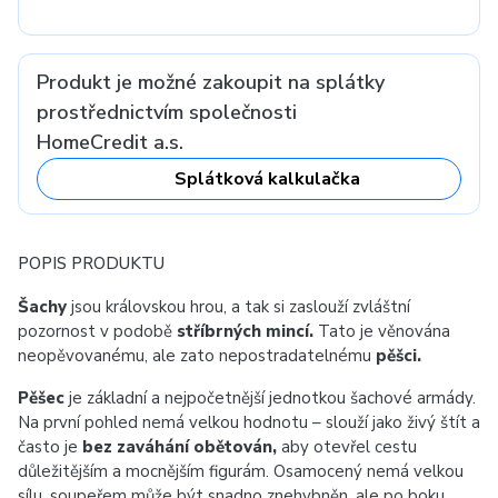
Produkt je možné zakoupit na splátky
prostřednictvím společnosti
HomeCredit a.s.
Splátková kalkulačka
POPIS PRODUKTU
Šachy
jsou královskou hrou, a tak si zaslouží zvláštní
pozornost v podobě
stříbrných mincí.
Tato je věnována
neopěvovanému, ale zato nepostradatelnému
pěšci.
Pěšec
je základní a nejpočetnější jednotkou šachové armády.
Na první pohled nemá velkou hodnotu – slouží jako živý štít a
často je
bez zaváhání obětován,
aby otevřel cestu
důležitějším a mocnějším figurám. Osamocený nemá velkou
sílu, soupeřem může být snadno znehybněn, ale po boku