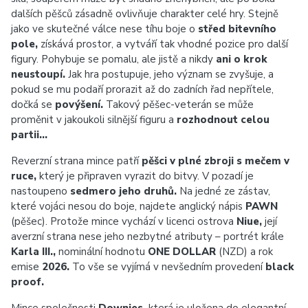
dalších pěšců zásadně ovlivňuje charakter celé hry. Stejně
jako ve skutečné válce nese tíhu boje o
střed bitevního
pole,
získává prostor, a vytváří tak vhodné pozice pro další
figury. Pohybuje se pomalu, ale jistě a nikdy
ani o krok
neustoupí.
Jak hra postupuje, jeho význam se zvyšuje, a
pokud se mu podaří prorazit až do zadních řad nepřítele,
dočká se
povýšení.
Takový pěšec-veterán se může
proměnit v jakoukoli silnější figuru a
rozhodnout celou
partii…
Reverzní strana mince patří
pěšci v plné zbroji s mečem v
ruce,
který je připraven vyrazit do bitvy. V pozadí je
nastoupeno
sedmero jeho druhů.
Na jedné ze zástav,
které vojáci nesou do boje, najdete anglický nápis
PAWN
(pěšec). Protože mince vychází v licenci ostrova
Niue,
její
averzní strana nese jeho nezbytné atributy – portrét krále
Karla III.,
nominální hodnotu
ONE DOLLAR
(NZD) a rok
emise
2026.
To vše se vyjímá v nevšedním provedení
black
proof.