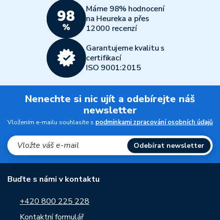
Máme 98% hodnocení
na Heureka a přes
12000 recenzí
Garantujeme kvalitu s
certifikací
ISO 9001:2015
Nenechte si nic ujít a odebírejte náš
newsletter
Vložením e-mailu souhlasíte s
podmínkami zpracování osobních údajů
Odebírat newsletter
Buďte s námi v kontaktu
+420 800 225 228
Kontaktní formulář