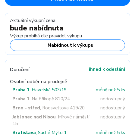
Aktuální výkupní cena
bude nabídnuta
Výkup probíhá dle
pravidel výkupu
Nabídnout k výkupu
Doručení
ihned k odeslání
Osobní odběr na prodejně
Praha 1
, Havelská 503/19
méně než 5 ks
Praha 1
, Na Příkopě 820/24
nedostupný
Brno - střed
, Roosveltova 419/20
nedostupný
Jablonec nad Nisou
, Mírové náměstí
nedostupný
15
Bratislava
, Suché Mýto 1
méně než 5 ks