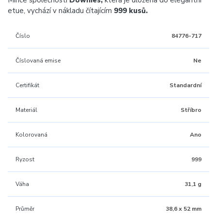
Mince společnosti
Downies,
která je uložena do elegantní
etue, vychází v nákladu čítajícím
999 kusů.
Číslo
84776-717
Číslovaná emise
Ne
Certifikát
Standardní
Materiál
Stříbro
Kolorovaná
Ano
Ryzost
999
Váha
31,1 g
Průměr
38,6 x 52 mm