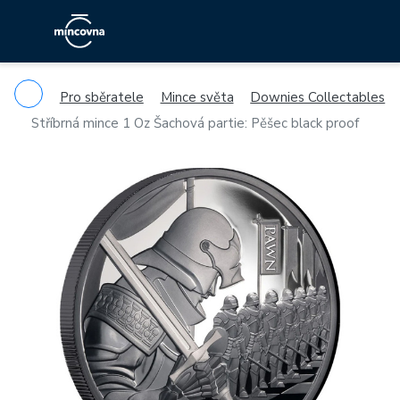
Pro sběratele
Mince světa
Downies Collectables
Stříbrná mince 1 Oz Šachová partie: Pěšec black proof
Previous
Ne