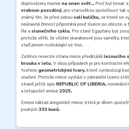
doprovázely mumie
na onen svět…
Proč byl brouk, k
vruboun posvátný,
pro starověkou společnost tak 
známý tím, že před sebou
valí kuličku,
ve které se vyv
neúnavná činnost připomíná pouť slunce po obloze, a
Re a
slunečního cyklu.
Pro staré Egypťany byl zo
protože věřili, že všichni skarabeové jsou samičky, kt
stačí jenom rozkládající se trus…
Zatímco reverzní strana mince předkládá
lezoucího 
brouka v letu.
V obou případech je pro kontrastní e
tvořeno
geometrickými tvary,
které symbolizují ko
snažení. Protože mince vychází v zahraniční licenci stá
straně ještě opis
REPUBLIC OF LIBERIA,
nominální
a letopočet emise
2025.
Emisní náklad alegorické mince, která je dílem společ
pouhých
333 kusů.