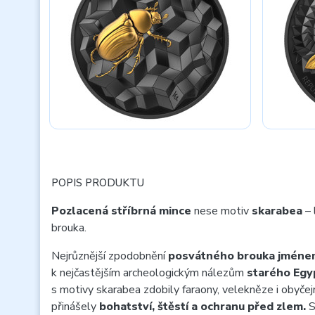
POPIS PRODUKTU
Pozlacená stříbrná mince
nese motiv
skarabea
– 
brouka.
Nejrůznější zpodobnění
posvátného brouka jméne
k nejčastějším archeologickým nálezům
starého Egy
s motivy skarabea zdobily faraony, velekněze i obyč
přinášely
bohatství, štěstí a ochranu před zlem.
S