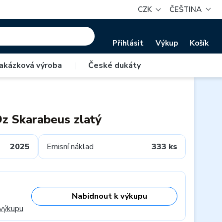
CZK
ČEŠTINA
Přihlásit
Výkup
Košík
akázková výroba
|
České dukáty
Oz Skarabeus zlatý
2025
Emisní náklad
333 ks
Nabídnout k výkupu
 výkupu