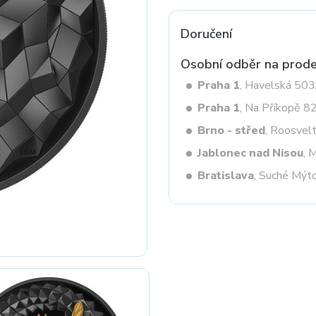
Doručení
Next
Osobní odběr na prode
Praha 1
, Havelská 50
Praha 1
, Na Příkopě 8
Brno - střed
, Roosvel
Jablonec nad Nisou
, 
Bratislava
, Suché Mýt