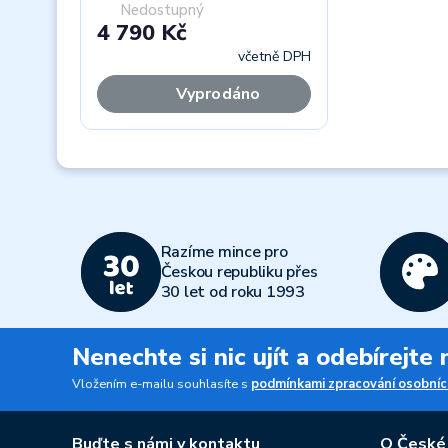
Nedostupný
4 790 Kč
včetně DPH
Vyprodáno
Previous
Razíme mince pro
Českou republiku přes
30 let od roku 1993
Nenechte si nic ujít a odebírejte
Vložením e-mailu souhlasíte s
podmínkami zpracování osobníc
Buďte s námi v kontaktu
O České