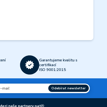
Next
ení
Garantujeme kvalitu s
certifikací
ISO 9001:2015
Odebírat newsletter
Mezi naše partnery patří: