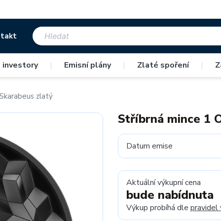
takt
 investory
|
Emisní plány
|
Zlaté spoření
|
Z
 Skarabeus zlatý
Stříbrná mince 1 
Datum emise
Aktuální výkupní cena
bude nabídnuta
Výkup probíhá dle
pravidel