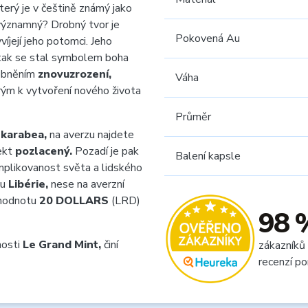
terý je v češtině známý jako
významný? Drobný tvor je
Pokovená Au
íjejí jeho potomci. Jeho
 tak se stal symbolem boha
sobněním
znovuzrození,
Váha
erým k vytvoření nového života
Průměr
skarabea,
na averzu najdete
fekt
pozlacený.
Pozadí je pak
Balení kapsle
mplikovanost světa a lidského
tu
Libérie,
nese na averzní
 hodnotu
20 DOLLARS
(LRD)
98 
nosti
Le Grand Mint,
činí
zákazníků
recenzí po