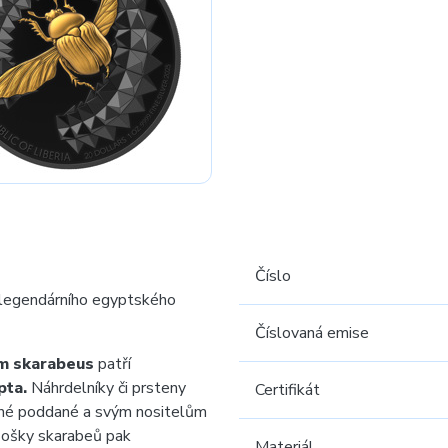
Číslo
legendárního egyptského
Číslovaná emise
m skarabeus
patří
pta.
Náhrdelníky či prsteny
Certifikát
ejné poddané a svým nositelům
ošky skarabeů pak
Materiál