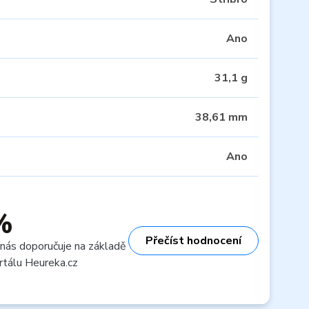
Ano
31,1 g
38,61 mm
Ano
%
Přečíst hodnocení
 nás doporučuje na základě
rtálu Heureka.cz