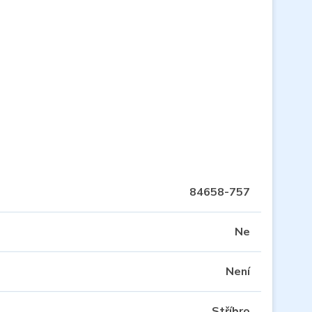
84658-757
Ne
Není
Stříbro