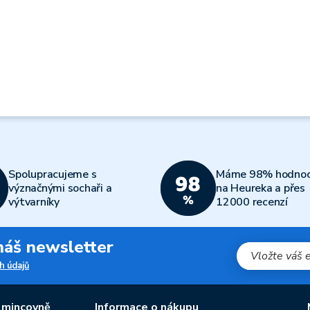
Spolupracujeme s
Máme 98% hodnoc
význačnými sochaři a
na Heureka a přes
výtvarníky
12000 recenzí
 náš newsletter
h údajů
 mincovně
Informace o nákupu