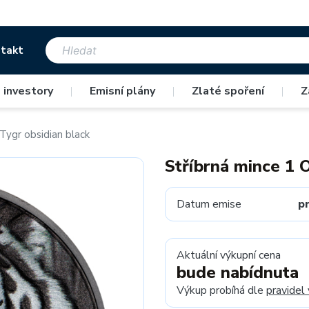
takt
 investory
|
Emisní plány
|
Zlaté spoření
|
Z
Tygr obsidian black
Stříbrná mince 1 
Datum emise
p
Aktuální výkupní cena
bude nabídnuta
Výkup probíhá dle
pravidel