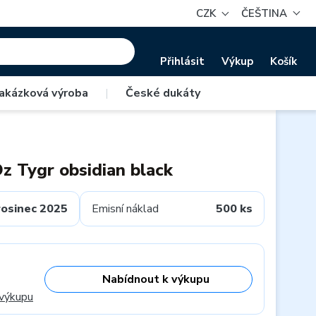
CZK
ČEŠTINA
Přihlásit
Výkup
Košík
akázková výroba
|
České dukáty
Oz Tygr obsidian black
rosinec 2025
Emisní náklad
500 ks
Nabídnout k výkupu
 výkupu