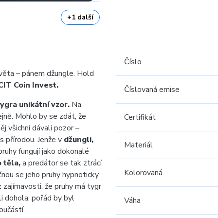
+1 další
Číslo
světa – pánem džungle. Hold
CIT Coin Invest.
Číslovaná emise
ygra unikátní vzor.
Na
jně. Mohlo by se zdát, že
Certifikát
ěj všichni dávali pozor –
 s přírodou. Jenže v
džungli,
Materiál
pruhy fungují jako dokonalé
 těla,
a predátor se tak ztrácí
Kolorovaná
čnou se jeho pruhy hypnoticky
 zajímavosti, že pruhy má tygr
i dohola, pořád by byl
Váha
součástí…