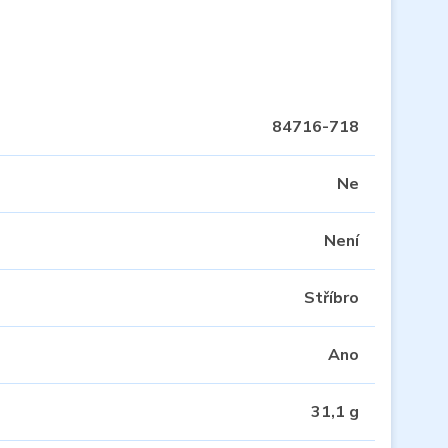
84716-718
Ne
Není
Stříbro
Ano
31,1 g