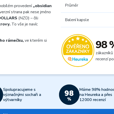
Průměr
nobílém provedení
„obsidian
verzní strana pak nese jméno
DOLLARS
(NZD) – čili
Balení kapsle
rovy.
To vše je navíc
ho rámečku,
ve kterém si
98 
zákazníků
recenzí po
Spolupracujeme s
Máme 98% hodnoc
význačnými sochaři a
na Heureka a přes
výtvarníky
12000 recenzí