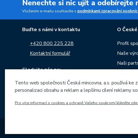
Nenechte si nic ujít a odebírejte
Vložením e-mailu souhlasíte s
podmínkami zpracování osobníc
Buďte s námi v kontaktu
O České
+420 800 225 228
Profil sp
Kontaktní formulář
Naše výr
Naši part
Sledujte nás na:
Kariéra
Tento web společnosti Česká mincovna, a.s. používá ke z
Zprávy
personalizaci obsahu a reklam a lepšímu cílení reklamy so
Ke stažen
Archiv ra
Pro více informací o cookies a ochraně Vašeho soukromí klikněte zde