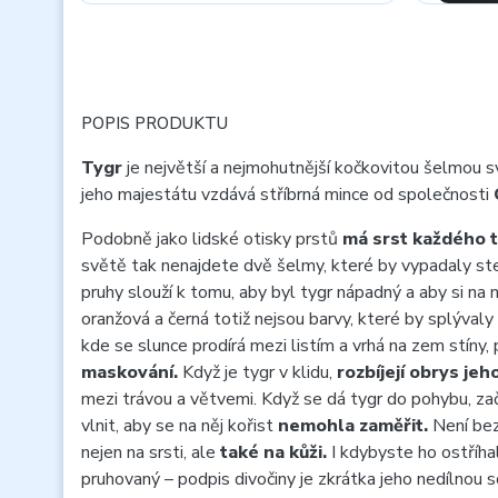
POPIS PRODUKTU
Tygr
je největší a nejmohutnější kočkovitou šelmou 
jeho majestátu vzdává stříbrná mince od společnosti
Podobně jako lidské otisky prstů
má srst každého t
světě tak nenajdete dvě šelmy, které by vypadaly ste
pruhy slouží k tomu, aby byl tygr nápadný a aby si na n
oranžová a černá totiž nejsou barvy, které by splývaly
kde se slunce prodírá mezi listím a vrhá na zem stíny, 
maskování.
Když je tygr v klidu,
rozbíjejí obrys jeho
mezi trávou a větvemi. Když se dá tygr do pohybu, za
vlnit, aby se na něj kořist
nemohla zaměřit.
Není bez
nejen na srsti, ale
také na kůži.
I kdybyste ho ostříhal
pruhovaný – podpis divočiny je zkrátka jeho nedílnou 