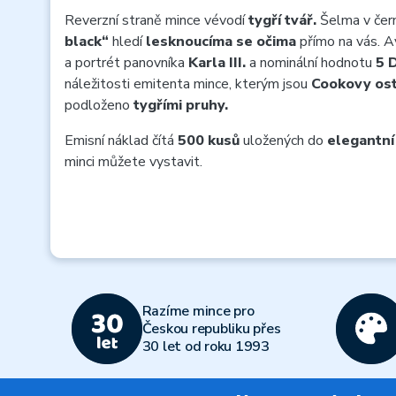
Reverzní straně mince vévodí
tygří tvář.
Šelma v čer
black“
hledí
lesknoucíma se očima
přímo na vás. A
a portrét panovníka
Karla III.
a nominální hodnotu
5 
náležitosti emitenta mince, kterým jsou
Cookovy ost
podloženo
tygřími pruhy.
Emisní náklad čítá
500 kusů
uložených do
elegantní
minci můžete vystavit.
Razíme mince pro
Českou republiku přes
30 let od roku 1993