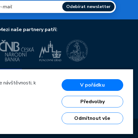
Odebírat newsletter
Mezi naše partnery patří:
Evropská unie
Evropský fond pro regionální rozvoj
OP Podnikání a inovace pro konkurenceschopnost
e návštěvnosti, k
V pořádku
Evropská unie
Evropský fond pro regionální rozvoj
Investice do vaší budoucnosti
Předvolby
Odmítnout vše