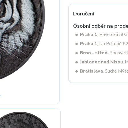
Doručení
Next
Osobní odběr na prode
Praha 1
, Havelská 50
Praha 1
, Na Příkopě 8
Brno - střed
, Roosvel
Jablonec nad Nisou
, 
Bratislava
, Suché Mýt