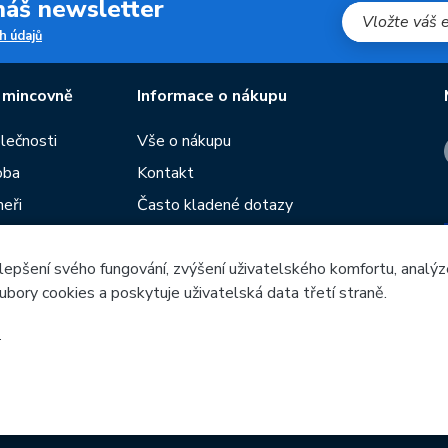
 náš newsletter
h údajů
 mincovně
Informace o nákupu
olečnosti
Vše o nákupu
oba
Kontakt
neři
Často kladené dotazy
Obchodní podmínky
lepšení svého fungování, zvýšení uživatelského komfortu, analýz
Prodejny České mincovny
ubory cookies a poskytuje uživatelská data třetí straně.
í
Rádce
žeb
.
Česká mincovna, a.s. © 1993 - 2026