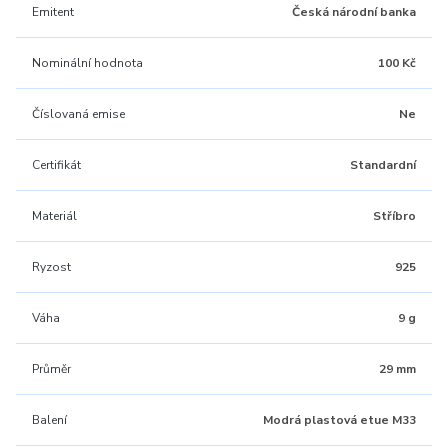
Emitent
Česká národní banka
Nominální hodnota
100 Kč
Číslovaná emise
Ne
Certifikát
Standardní
Materiál
Stříbro
Ryzost
925
Váha
9 g
Průměr
29 mm
Balení
Modrá plastová etue M33