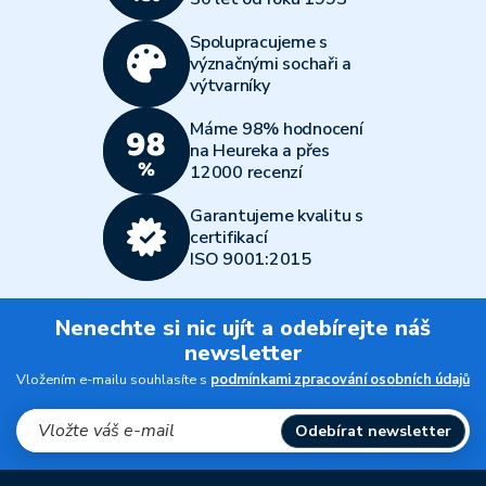
Spolupracujeme s
význačnými sochaři a
výtvarníky
Máme 98% hodnocení
na Heureka a přes
12000 recenzí
Garantujeme kvalitu s
certifikací
ISO 9001:2015
Nenechte si nic ujít a odebírejte náš
newsletter
Vložením e-mailu souhlasíte s
podmínkami zpracování osobních údajů
Odebírat newsletter