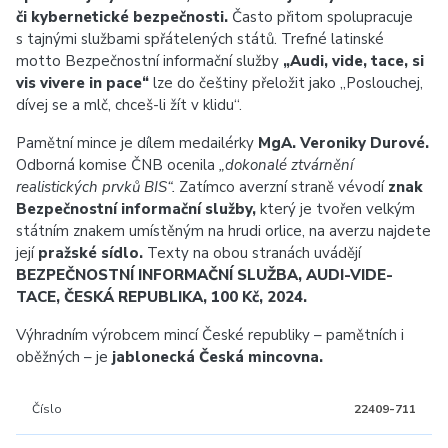
či kybernetické bezpečnosti.
Často přitom spolupracuje
s tajnými službami spřátelených států. Trefné latinské
motto Bezpečnostní informační služby
„Audi, vide, tace, si
vis vivere in pace“
lze do češtiny přeložit jako „Poslouchej,
dívej se a mlč, chceš-li žít v klidu“.
Pamětní mince je dílem medailérky
MgA. Veroniky Durové.
Odborná komise ČNB ocenila
„dokonalé ztvárnění
realistických prvků BIS“.
Zatímco averzní straně vévodí
znak
Bezpečnostní informační služby,
který je tvořen velkým
státním znakem umístěným na hrudi orlice, na averzu najdete
její
pražské sídlo.
Texty na obou stranách uvádějí
BEZPEČNOSTNÍ INFORMAČNÍ SLUŽBA, AUDI-VIDE-
TACE, ČESKÁ REPUBLIKA, 100 Kč, 2024.
Výhradním výrobcem mincí České republiky – pamětních i
oběžných – je
jablonecká Česká mincovna.
Číslo
22409-711