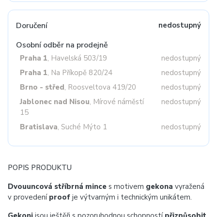
Doručení
nedostupný
Osobní odběr na prodejně
Praha 1
, Havelská 503/19
nedostupný
Praha 1
, Na Příkopě 820/24
nedostupný
Brno - střed
, Roosveltova 419/20
nedostupný
Jablonec nad Nisou
, Mírové náměstí
nedostupný
15
Bratislava
, Suché Mýto 1
nedostupný
POPIS PRODUKTU
Dvouuncová stříbrná mince
s motivem
gekona
vyražená
v provedení
proof
je výtvarným i technickým unikátem.
Gekoni
jsou ještěři s pozoruhodnou schopností
přizpůsobit