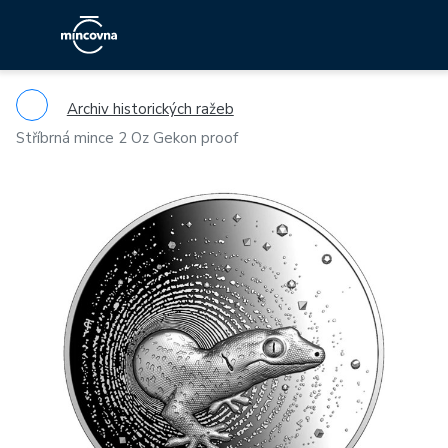
Archiv historických ražeb
Stříbrná mince 2 Oz Gekon proof
Previous
Ne