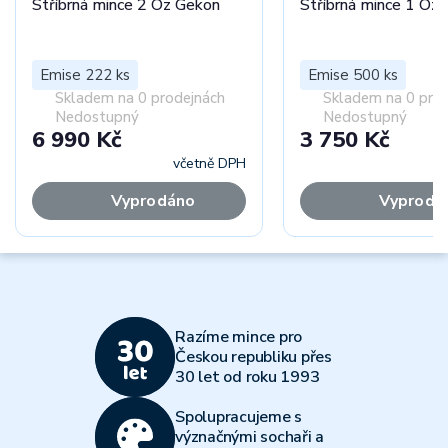
Stříbrná mince 2 Oz Gekon
Stříbrná mince 1 Oz
Emise 222 ks
Emise 500 ks
Skladem na 0 prodejnách
Skladem na 0 pro
Nedostupný
Nedostupný
6 990 Kč
3 750 Kč
včetně DPH
Vyprodáno
Vyprodá
Razíme mince pro
Českou republiku přes
30 let od roku 1993
Spolupracujeme s
význačnými sochaři a