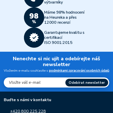
výtvarníky
Máme 98% hodnocení
na Heureka a přes
12000 recenzí
Garantujeme kvalitu s
certifikací
ISO 9001:2015
Nenechte si nic ujít a odebírejte náš
newsletter
Vložením e-mailu souhlasíte s
podmínkami zpracování osobních údajů
Odebírat newsletter
Buďte s námi v kontaktu
+420 800 225 228