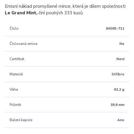
Emisní náklad promyšlené mince, která je dílem společnosti
Le Grand Mint,
činí pouhých 333 kusů.
Číslo
84585-711
Číslovaná emise
Ne
Certifikát
Není
Materiál
Stříbro
Váha
62,2 g
Průměr
38,6 mm
Balení kapsle
Ano