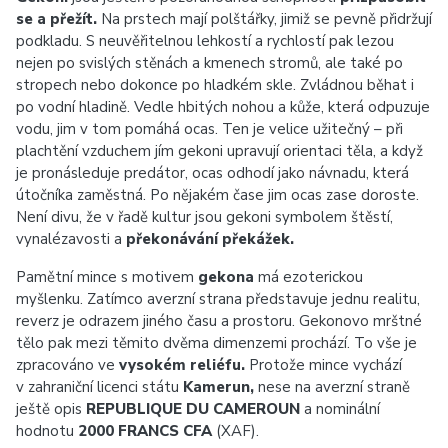
se a přežít.
Na prstech mají polštářky, jimiž se pevně přidržují
podkladu. S neuvěřitelnou lehkostí a rychlostí pak lezou
nejen po svislých stěnách a kmenech stromů, ale také po
stropech nebo dokonce po hladkém skle. Zvládnou běhat i
po vodní hladině. Vedle hbitých nohou a kůže, která odpuzuje
vodu, jim v tom pomáhá ocas. Ten je velice užitečný – při
plachtění vzduchem jím gekoni upravují orientaci těla, a když
je pronásleduje predátor, ocas odhodí jako návnadu, která
útočníka zaměstná. Po nějakém čase jim ocas zase doroste.
Není divu, že v řadě kultur jsou gekoni symbolem štěstí,
vynalézavosti a
překonávání překážek.
Pamětní mince s motivem
gekona
má ezoterickou
myšlenku. Zatímco averzní strana představuje jednu realitu,
reverz je odrazem jiného času a prostoru. Gekonovo mrštné
tělo pak mezi těmito dvěma dimenzemi prochází. To vše je
zpracováno ve
vysokém reliéfu.
Protože mince vychází
v zahraniční licenci státu
Kamerun,
nese na averzní straně
ještě opis
REPUBLIQUE DU CAMEROUN
a nominální
hodnotu
2000 FRANCS CFA
(XAF).