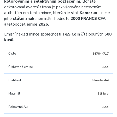
kolorováním a selektivním pozlacením.
Bohatě
dekorovaná averzní strana je pak věnována nezbytným
atributům emitenta mince, kterým je stát
Kamerun
– nese
jeho
státní znak,
nominální hodnotu
2000 FRANCS CFA
a letopočet emise
2026.
Emisní náklad mince společnosti
T&S Coin
čítá pouhých
500
kusů.
Číslo
84784-717
Číslovaná emise
Ano
Certifikát
Standardní
Materiál
Stříbro
Pokovená Au
Ano