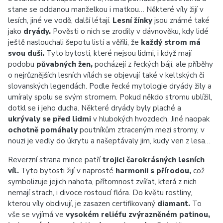
stane se oddanou manželkou i matkou… Některé víly žijí v
lesích, jiné ve vodě, další létají.
Lesní žínky
jsou známé také
jako
dryády.
Pověsti o nich se zrodily v dávnověku, kdy lidé
ještě naslouchali šepotu listí a věřili, že
každý strom má
svou duši.
Tyto bytosti, které nejsou lidmi, i když mají
podobu
půvabných žen,
pocházejí z řeckých bájí, ale příběhy
o nejrůznějších lesních vílách se objevují také v keltských či
slovanských legendách. Podle řecké mytologie dryády žily a
umíraly spolu se svým stromem. Pokud někdo stromu ublížil,
dotkl se i jeho ducha. Některé dryády byly plaché a
ukrývaly se před lidmi
v hlubokých hvozdech. Jiné naopak
ochotně pomáhaly
poutníkům ztraceným mezi stromy, v
nouzi je vedly do úkrytu a našeptávaly jim, kudy ven z lesa…
Reverzní strana mince patří
trojici čarokrásných lesních
víl.
Tyto bytosti žijí v naprosté
harmonii s přírodou,
což
symbolizuje jejich nahota, přítomnost zvířat, která z nich
nemají strach, i divoce rostoucí flóra. Do květu rostliny,
kterou víly obdivují, je zasazen certifikovaný
diamant.
To
vše se vyjímá ve
vysokém reliéfu zvýrazněném patinou,