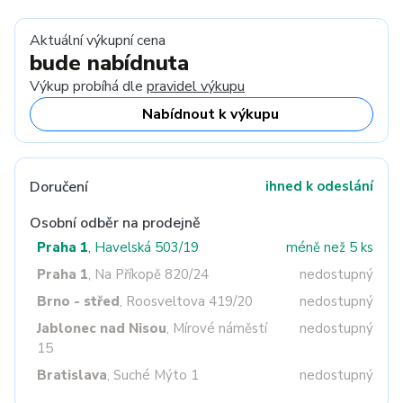
Aktuální výkupní cena
bude nabídnuta
Výkup probíhá dle
pravidel výkupu
Nabídnout k výkupu
Doručení
ihned k odeslání
Osobní odběr na prodejně
Praha 1
, Havelská 503/19
méně než 5 ks
Praha 1
, Na Příkopě 820/24
nedostupný
Brno - střed
, Roosveltova 419/20
nedostupný
Jablonec nad Nisou
, Mírové náměstí
nedostupný
15
Bratislava
, Suché Mýto 1
nedostupný