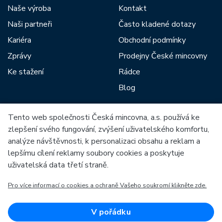
Naše výroba
Kontakt
Naši partneři
Často kladené dotazy
Kariéra
Obchodní podmínky
Zprávy
Prodejny České mincovny
Ke stažení
Rádce
Blog
Tento web společnosti Česká mincovna, a.s. používá ke
Mezi naše partnery patří:
zlepšení svého fungování, zvýšení uživatelského komfortu,
analýze návštěvnosti, k personalizaci obsahu a reklam a
lepšímu cílení reklamy soubory cookies a poskytuje
uživatelská data třetí straně.
Pro více informací o cookies a ochraně Vašeho soukromí klikněte zde.
Evropská unie
Evropský fond pro regionální rozvoj
OP Podnikání a inovace pro konkurenceschopnost
Evropská unie
V pořádku
Evropský fond pro regionální rozvoj