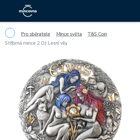
Pro sběratele
Mince světa
T&S Coin
Stříbrná mince 2 Oz Lesní víly
Previous
Ne