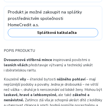
Produkt je možné zakoupit na splátky
prostřednictvím společnosti
HomeCredit a.s.
Splátková kalkulačka
POPIS PRODUKTU
Dvouuncová stříbrná mince
inspirovaná pověstmi o
lesních vílách
představuje výtvarný a technický unikát
i sběratelskou raritu.
Kouzelné
víly
– éterické bytosti
něžného pohlaví
– mají
nejrůznější podoby a povahy. Jedna je drobounká – ne větší
než vážka –, druhá je k nerozeznání od lidské ženy. Mohou být
laskavé, hravé a lehkomyslné,
ale také
zákeřné a
nenávistné.
Zatímco zlá víla je schopná ukrást dítě z kolébky
a utancovat chlapce k smrti, hodná pomůže pocestnému a