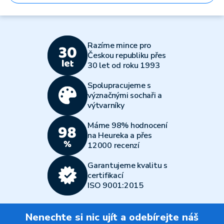
Razíme mince pro
Českou republiku přes
30 let od roku 1993
Spolupracujeme s
význačnými sochaři a
výtvarníky
Máme 98% hodnocení
na Heureka a přes
12000 recenzí
Garantujeme kvalitu s
certifikací
ISO 9001:2015
Nenechte si nic ujít a odebírejte náš