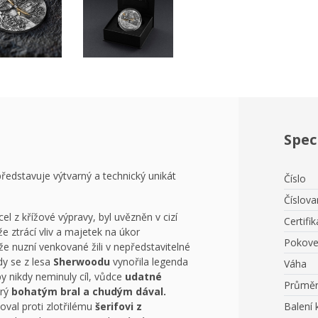
Spec
ředstavuje výtvarný a technický unikát
Číslo
Číslov
cel z křížové výpravy, byl uvězněn v cizí
Certifik
e ztrácí vliv a majetek na úkor
Pokove
e nuzní venkované žili v nepředstavitelné
hdy se z lesa
Sherwoodu
vynořila legenda
Váha
y nikdy neminuly cíl, vůdce
udatné
Průmě
rý
bohatým bral a chudým dával.
oval proti zlotřilému
šerifovi z
Balení 