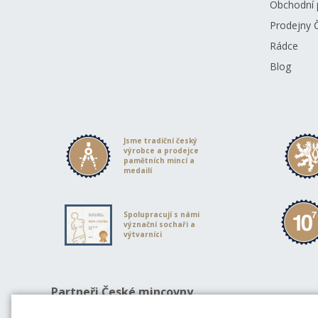
Obchodní 
Prodejny 
Rádce
Blog
Jsme tradiční český
výrobce a prodejce
pamětních mincí a
medailí
Spolupracují s námi
význační sochaři a
výtvarníci
Partneři České mincovny