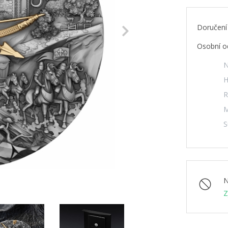
Doručení
Next
Osobní o
N
H
R
M
S
N
Z