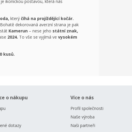
je ikonickou postavou, která nás
oda,
který
číhá na projíždějící kočár.
Bohatě dekorovaná averzní strana je pak
 stát
Kamerun
– nese jeho
státní znak,
mise
2024.
To vše se vyjímá ve
vysokém
0 kusů.
ce o nákupu
Více o nás
upu
Profil společnosti
Naše výroba
dené dotazy
Naši partneři