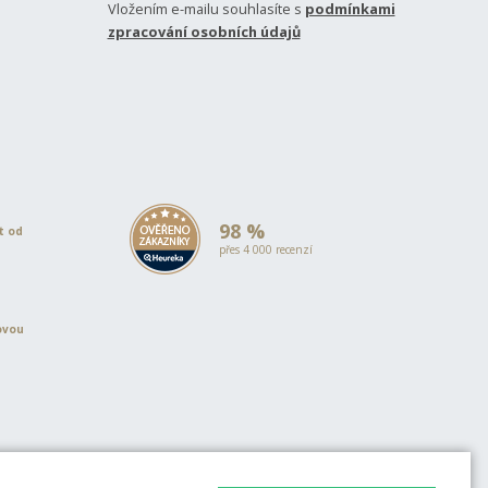
Vložením e-mailu souhlasíte s
podmínkami
zpracování osobních údajů
98 %
et od
přes 4 000 recenzí
ovou
EVROPSKÁ UNIE
Evropský fond pro regionální rozvoj