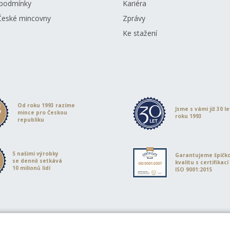
podmínky
Kariéra
České mincovny
Zprávy
Ke stažení
Od roku 1993 razíme
Jsme s vámi již 30 l
mince pro Českou
roku 1993
republiku
S našimi výrobky
Garantujeme špičk
se denně setkává
kvalitu s certifikací
10 milionů lidí
ISO 9001:2015