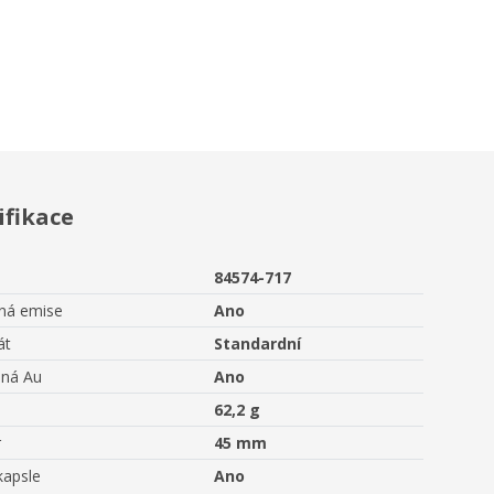
ifikace
84574-717
aná emise
Ano
át
Standardní
ná Au
Ano
62,2 g
r
45 mm
kapsle
Ano