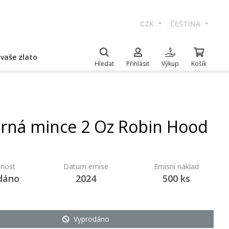
CZK
ČEŠTINA
vaše zlato
Hledat
Přihlásit
Výkup
Košík
brná mince 2 Oz Robin Hood
nost
Datum emise
Emisní náklad
dáno
2024
500 ks
Vyprodáno