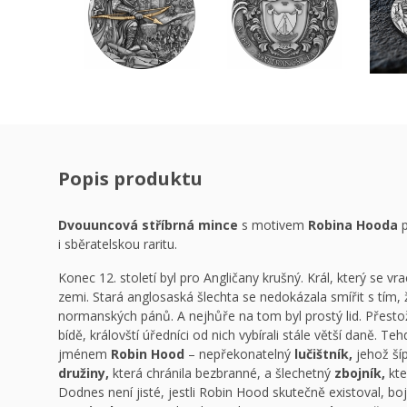
Popis produktu
Dvouuncová stříbrná mince
s motivem
Robina Hooda
p
i sběratelskou raritu.
Konec 12. století byl pro Angličany krušný. Král, který se vra
zemi. Stará anglosaská šlechta se nedokázala smířit s tím, ž
normanských pánů. A nejhůře na tom byl prostý lid. Přestož
bídě, královští úředníci od nich vybírali stále větší daně. Te
jménem
Robin Hood
– nepřekonatelný
lučištník,
jehož šíp
družiny,
která chránila bezbranné, a šlechetný
zbojník,
kte
Dodnes není jisté, jestli Robin Hood skutečně existoval, boj