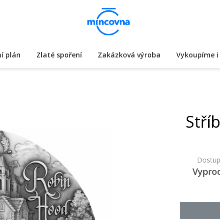
í plán
Zlaté spoření
Zakázková výroba
Vykoupíme i 
Stří
Dostup
Vypro