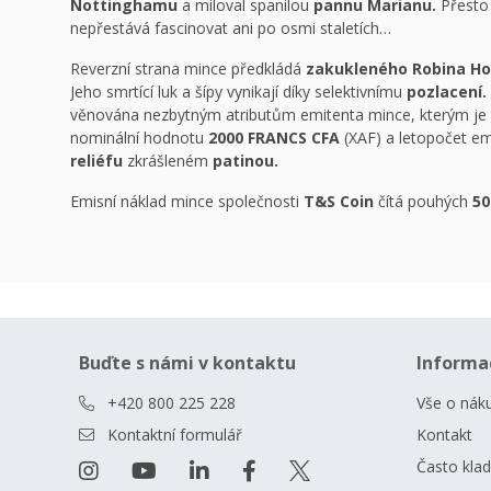
Nottinghamu
a miloval spanilou
pannu Marianu.
Přesto 
nepřestává fascinovat ani po osmi staletích…
Reverzní strana mince předkládá
zakukleného Robina Ho
Jeho smrtící luk a šípy vynikají díky selektivnímu
pozlacení.
věnována nezbytným atributům emitenta mince, kterým je
nominální hodnotu
2000 FRANCS CFA
(XAF) a letopočet e
reliéfu
zkrášleném
patinou.
Emisní náklad mince společnosti
T&S Coin
čítá pouhých
50
Buďte s námi v kontaktu
Informa
+420 800 225 228
Vše o nák
Kontaktní formulář
Kontakt
Často kla