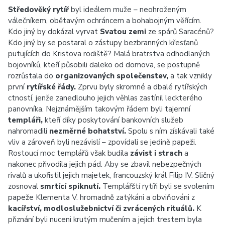
Středověký rytíř
byl ideálem muže – neohroženým
válečníkem, obětavým ochráncem a bohabojným věřícím.
Kdo jiný by dokázal vyrvat
Svatou zemi
ze spárů Saracénů?
Kdo jiný by se postaral o zástupy bezbranných křesťanů
putujících do Kristova rodiště? Malá bratrstva odhodlaných
bojovníků, kteří působili daleko od domova, se postupně
rozrůstala do
organizovaných společenstev,
a tak vznikly
první
rytířské řády.
Zprvu byly skromné a dbalé rytířských
ctností, jenže zanedlouho jejich věhlas zastínil leckterého
panovníka. Nejznámějším takovým řádem byli tajemní
templáři,
kteří díky poskytování bankovních služeb
nahromadili
nezměrné bohatství.
Spolu s ním získávali také
vliv a zároveň byli nezávislí – zpovídali se jedině papeži.
Rostoucí moc templářů však budila
závist i strach
a
nakonec přivodila jejich pád. Aby se zbavil nebezpečných
rivalů a ukořistil jejich majetek, francouzský král Filip IV. Sličný
zosnoval
smrtící spiknutí.
Templářští rytíři byli se svolením
papeže Klementa V. hromadně zatýkáni a obviňováni z
kacířství, modloslužebnictví či zvrácených rituálů.
K
přiznání byli nuceni krutým mučením a jejich trestem byla