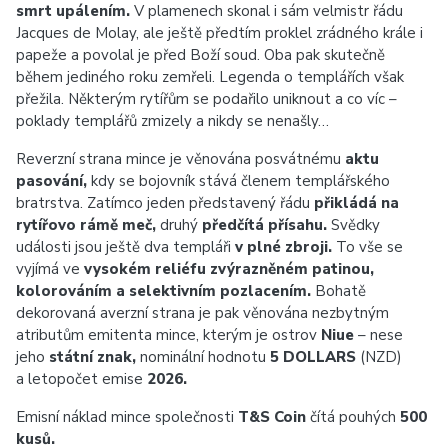
smrt upálením.
V plamenech skonal i sám velmistr řádu
Jacques de Molay, ale ještě předtím proklel zrádného krále i
papeže a povolal je před Boží soud. Oba pak skutečně
během jediného roku zemřeli. Legenda o templářích však
přežila. Některým rytířům se podařilo uniknout a co víc –
poklady templářů zmizely a nikdy se nenašly…
Reverzní strana mince je věnována posvátnému
aktu
pasování,
kdy se bojovník stává členem templářského
bratrstva. Zatímco jeden představený řádu
přikládá na
rytířovo rámě meč,
druhý
předčítá přísahu.
Svědky
události jsou ještě dva templáři
v plné zbroji.
To vše se
vyjímá ve
vysokém reliéfu zvýrazněném patinou,
kolorováním a selektivním pozlacením.
Bohatě
dekorovaná averzní strana je pak věnována nezbytným
atributům emitenta mince, kterým je ostrov
Niue
– nese
jeho
státní znak,
nominální hodnotu
5 DOLLARS
(NZD)
a letopočet emise
2026.
Emisní náklad mince společnosti
T&S Coin
čítá pouhých
500
kusů.