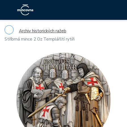
Archiv historických ražeb
Stříbrná mince 2 Oz Templářští rytíři
Previous
Ne