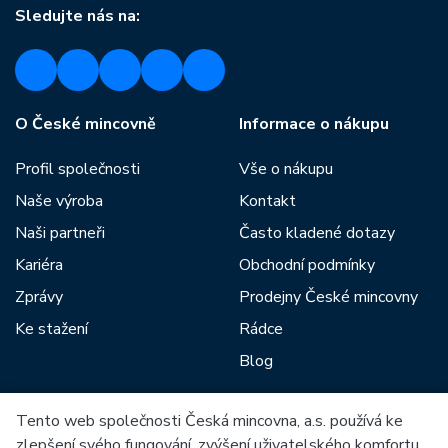
Sledujte nás na:
O České mincovně
Informace o nákupu
Profil společnosti
Vše o nákupu
Naše výroba
Kontakt
Naši partneři
Často kladené dotazy
Kariéra
Obchodní podmínky
Zprávy
Prodejny České mincovny
Ke stažení
Rádce
Blog
Tento web společnosti Česká mincovna, a.s. používá ke
Mezi naše partnery patří:
zlepšení svého fungování, zvýšení uživatelského komfortu,