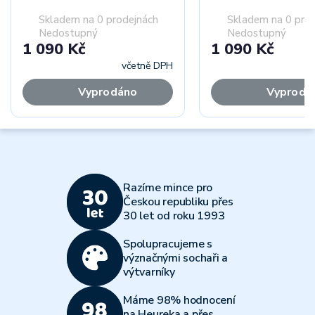
Skladem na 0 prodejnách
Skladem na 0 pro
Nedostupný
Nedostupný
1 090 Kč
1 090 Kč
včetně DPH
Vyprodáno
Vyprodá
Razíme mince pro
Českou republiku přes
30 let od roku 1993
Spolupracujeme s
význačnými sochaři a
výtvarníky
Máme 98% hodnocení
na Heureka a přes