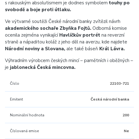
s rakouským absolutismem je dodnes symbolem
touhy po
svobodě a boje proti útlaku.
Ve výtvarné soutěži České národní banky zvítězil návrh
akademického sochaře Zbyňka Fojtů.
Odborná komise
ocenila zejména vynikající
Havlíčkův portrét
na reverzní
straně a nápaditou koláž z jeho děl na averzu, kde najdete
Národní noviny a Slovana,
ale také báseň
Král Lávra.
Výhradním výrobcem českých mincí – pamětních i oběžných –
je
jablonecká Česká mincovna.
Číslo
22103-721
Emitent
Česká národní banka
Nominální hodnota
200
Číslovaná emise
Ne