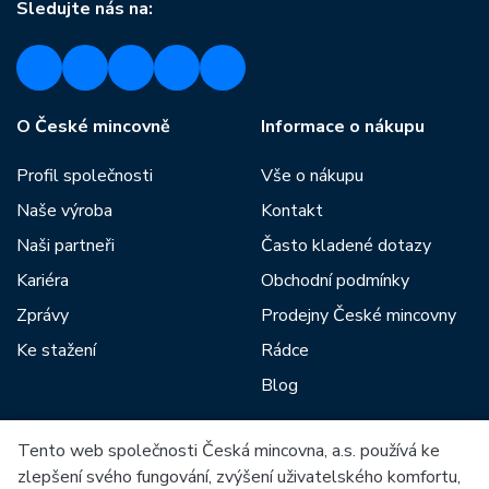
Sledujte nás na:
O České mincovně
Informace o nákupu
Profil společnosti
Vše o nákupu
Naše výroba
Kontakt
Naši partneři
Často kladené dotazy
Kariéra
Obchodní podmínky
Zprávy
Prodejny České mincovny
Ke stažení
Rádce
Blog
Tento web společnosti Česká mincovna, a.s. používá ke
Mezi naše partnery patří:
zlepšení svého fungování, zvýšení uživatelského komfortu,