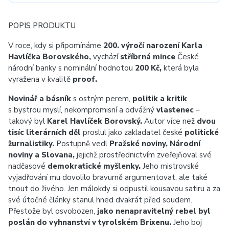
POPIS PRODUKTU
V roce, kdy si připomínáme
200. výročí narození Karla
Havlíčka Borovského,
vychází
stříbrná mince
České
národní banky s nominální hodnotou
200 Kč,
která byla
vyražena v kvalitě
proof.
Novinář a básník
s ostrým perem,
politik a kritik
s bystrou myslí, nekompromisní a odvážný
vlastenec
–
takový byl
Karel Havlíček Borovský.
Autor více než
dvou
tisíc literárních děl
proslul jako zakladatel české
politické
žurnalistiky.
Postupně vedl
Pražské noviny, Národní
noviny a Slovana,
jejichž prostřednictvím zveřejňoval své
nadčasové
demokratické myšlenky.
Jeho mistrovské
vyjadřování mu dovolilo bravurně argumentovat, ale také
tnout do živého. Jen málokdy si odpustil kousavou satiru a za
své útočné články stanul hned dvakrát před soudem.
Přestože byl osvobozen,
jako nenapravitelný rebel byl
poslán do vyhnanství v tyrolském Brixenu.
Jeho boj