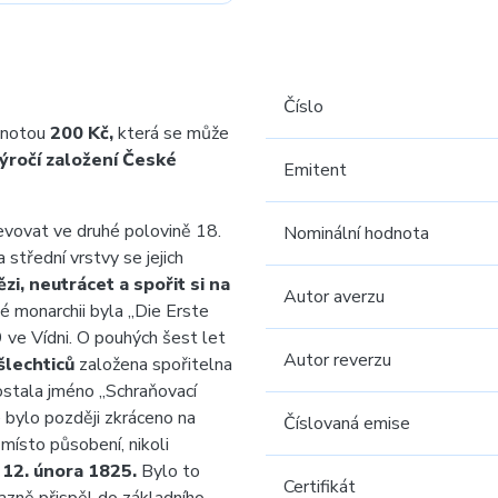
Číslo
dnotou
200 Kč,
která se může
ýročí založení České
Emitent
evovat ve druhé polovině 18.
Nominální hodnota
střední vrstvy se jejich
zi, neutrácet a spořit si na
Autor averzu
é monarchii byla „Die Erste
 ve Vídni. O pouhých šest let
Autor reverzu
šlechticů
založena spořitelna
stala jméno „Schraňovací
 bylo později zkráceno na
Číslovaná emise
místo působení, nikoli
a
12. února 1825.
Bylo to
Certifikát