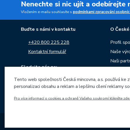
Nenechte si nic ujít a odebírejte
Vložením e-mailu souhlasíte s
podmínkami zpracování osobníc
Buďte s námi v kontaktu
O České
+420 800 225 228
Profil sp
Kontaktní formulář
Naše výr
Naši part
Sledujte nás na:
Kariéra
Tento web společnosti Česká mincovna, a.s. používá ke z
Zprávy
personalizaci obsahu a reklam a lepšímu cílení reklamy so
Ke stažen
Archiv ra
Pro více informací o cookies a ochraně Vašeho soukromí klikněte zde