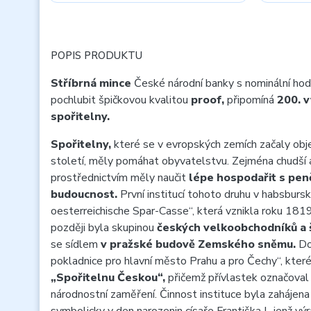
POPIS PRODUKTU
Stříbrná mince
České národní banky s nominální ho
pochlubit špičkovou kvalitou
proof,
připomíná
200. v
spořitelny.
Spořitelny,
které se v evropských zemích začaly obj
století, měly pomáhat obyvatelstvu. Zejména chudší a 
prostřednictvím měly naučit
lépe hospodařit s peně
budoucnost.
První institucí tohoto druhu v habsbursk
oesterreichische Spar-Casse“, která vznikla roku 1819
později byla skupinou
českých velkoobchodníků a 
se sídlem
v pražské budově Zemského sněmu.
Do
pokladnice pro hlavní město Prahu a pro Čechy“, které
„Spořitelnu Českou“,
přičemž přívlastek označoval 
národnostní zaměření. Činnost instituce byla zahájen