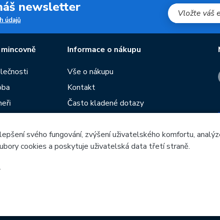
 náš newsletter
h údajů
 mincovně
Informace o nákupu
olečnosti
Vše o nákupu
oba
Kontakt
neři
Často kladené dotazy
Obchodní podmínky
lepšení svého fungování, zvýšení uživatelského komfortu, analýz
Prodejny České mincovny
ubory cookies a poskytuje uživatelská data třetí straně.
í
Rádce
žeb
.
Česká mincovna, a.s. © 1993 - 2026