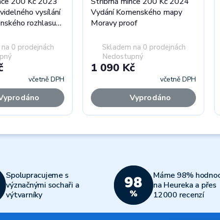
ince 200 Kč 2023
Stříbrná mince 200 Kč 2024
videlného vysílání
Vydání Komenského mapy
nského rozhlasu
Moravy proof
na 0 prodejnách
Skladem na 0 prodejnách
pný
Nedostupný
č
1 090 Kč
včetně DPH
včetně DPH
Vyprodáno
Vyprodáno
Spolupracujeme s
Máme 98% hodnoc
význačnými sochaři a
na Heureka a přes
výtvarníky
12000 recenzí