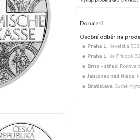
Výkup probíhá dle
pravidel
Doručení
Next
Osobní odběr na prode
Praha 1
, Havelská 50
Praha 1
, Na Příkopě 8
Brno - střed
, Roosvel
Jablonec nad Nisou
, 
Bratislava
, Suché Mýt