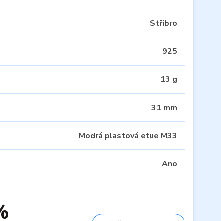
Stříbro
925
13 g
31 mm
Modrá plastová etue M33
Ano
%