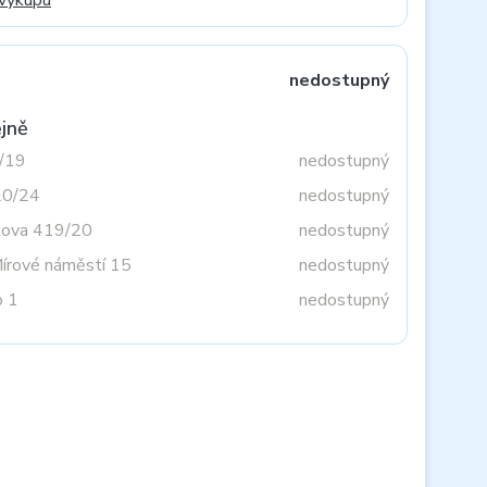
 výkupu
nedostupný
jně
3/19
nedostupný
20/24
nedostupný
tova 419/20
nedostupný
Mírové náměstí 15
nedostupný
o 1
nedostupný