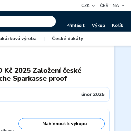
CZK
ČEŠTINA
Přihlásit
Výkup
Košík
akázková výroba
|
České dukáty
0 Kč 2025 Založení české
che Sparkasse proof
únor 2025
Nabídnout k výkupu