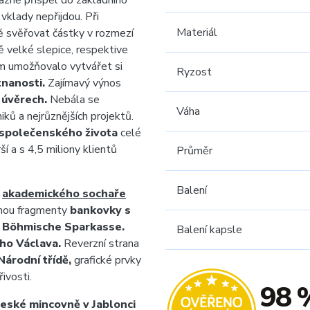
razně přispěl do základního
vklady nepřijdou. Při
Materiál
ě svěřovat částky v rozmezí
 velké slepice, respektive
m umožňovalo vytvářet si
Ryzost
tnanosti.
Zajímavý výnos
 úvěrech.
Nebála se
Váha
ků a nejrůznějších projektů.
 společenského života
celé
ší a s 4,5 miliony klientů
Průměr
Balení
h
akademického sochaře
enou fragmenty
bankovky s
y Böhmische Sparkasse.
Balení kapsle
ho Václava.
Reverzní strana
árodní třídě,
grafické prvky
ivosti.
98 
eské mincovně v Jablonci