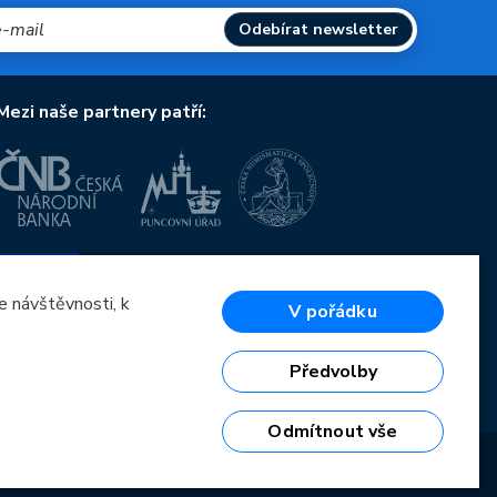
Odebírat newsletter
Mezi naše partnery patří:
Evropská unie
Evropský fond pro regionální rozvoj
OP Podnikání a inovace pro konkurenceschopnost
e návštěvnosti, k
V pořádku
Evropská unie
Evropský fond pro regionální rozvoj
Investice do vaší budoucnosti
Předvolby
Odmítnout vše