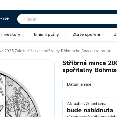
takt
 investory
|
Emisní plány
|
Zlaté spoření
|
Z
Kč 2025 Založení české spořitelny Böhmische Sparkasse proof
Stříbrná mince 20
spořitelny Böhmis
Datum emise
Aktuální výkupní cena
bude nabídnuta