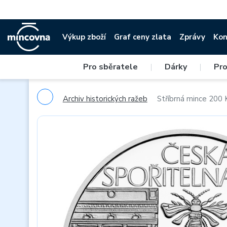
Výkup zboží
Graf ceny zlata
Zprávy
Kon
Pro sběratele
|
Dárky
|
Pro
Archiv historických ražeb
Stříbrná mince 200 