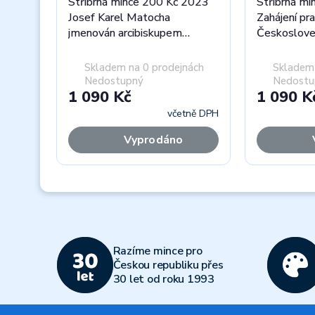
Stříbrná mince 200 Kč 2023
Stříbrná m
Josef Karel Matocha
Zahájení pra
jmenován arcibiskupem
Českoslove
olomouckým proof
proof
Skladem na 0 prodejnách
Skladem 
Nedostupný
Nedostu
1 090 Kč
1 090 K
včetně DPH
Vyprodáno
Previous
Razíme mince pro
Českou republiku přes
30 let od roku 1993