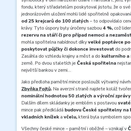
symbolicky v den narozenin císaře Františka I., jenž vý
fondu, který střadatelům poskytoval jistotu, že o své 
jednorázovém uložení mohli lidé spořitelně opakovan
od 25 krejcarů do 100 zlatých
– to odpovídalo ceně
krávy. Tyto úspory byly úročeny sazbou
4 %,
což lide
rezervu na stáří či pro případ nemoci a nezaměs
mohla spořitelna nabídnout díky
velké poptávce po
poskytovat půjčky či dokonce investovat
do podni
Zasáhla do vzhledu krajiny a měst a do
kulturního a
země. Po dvou staletích je
Česká spořitelna
nejstar
největší bankou v zemi…
Jako předloha pamětní mince posloužil výtvarný návr
Zbyňka Fojtů
.
Na averzní straně najdete koláž tvoř
nominální hodnotou 50 zlatých a
výroční zpráv
Dalším dílem skládanky je emblém s postavou
svaté
mince pak předkládá
budovu České spořitelny na N
vkladních knížek
a
včelu,
která byla symbolem spoř
Všechny české mince – pamětní i oběžné – vznikají v
Č