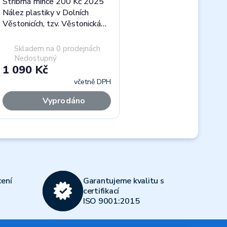
Stříbrná mince 200 Kč 2025
Nález plastiky v Dolních
Věstonicích, tzv. Věstonická
Venuše proof
Skladem na 0 prodejnách
Nedostupný
1 090 Kč
včetně DPH
Vyprodáno
Next
ení
Garantujeme kvalitu s
certifikací
ISO 9001:2015