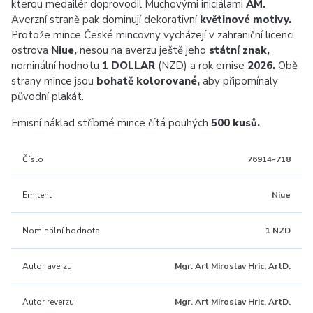
kterou medailér doprovodil Muchovými iniciálami
AM.
Averzní straně pak dominují dekorativní
květinové motivy.
Protože mince České mincovny vycházejí v zahraniční licenci
ostrova
Niue,
nesou na averzu ještě jeho
státní znak,
nominální hodnotu
1 DOLLAR
(NZD) a rok emise
2026.
Obě
strany mince jsou
bohatě kolorované,
aby připomínaly
původní plakát.
Emisní náklad stříbrné mince čítá pouhých
500 kusů.
Číslo
76914-718
Emitent
Niue
Nominální hodnota
1 NZD
Autor averzu
Mgr. Art Miroslav Hric, ArtD.
Autor reverzu
Mgr. Art Miroslav Hric, ArtD.