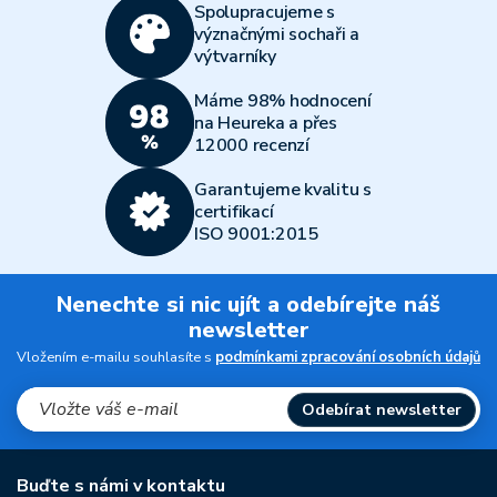
Spolupracujeme s
význačnými sochaři a
výtvarníky
Máme 98% hodnocení
na Heureka a přes
12000 recenzí
Garantujeme kvalitu s
certifikací
ISO 9001:2015
Nenechte si nic ujít a odebírejte náš
newsletter
Vložením e-mailu souhlasíte s
podmínkami zpracování osobních údajů
Odebírat newsletter
Buďte s námi v kontaktu