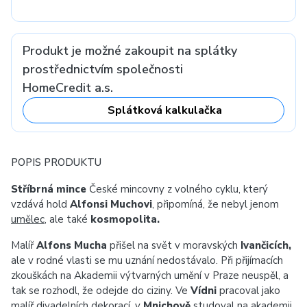
Produkt je možné zakoupit na splátky
prostřednictvím společnosti
HomeCredit a.s.
Splátková kalkulačka
POPIS PRODUKTU
Stříbrná mince
České mincovny z volného cyklu, který
vzdává hold
Alfonsi Muchovi
, připomíná, že nebyl jenom
umělec
, ale také
kosmopolita.
Malíř
Alfons Mucha
přišel na svět v moravských
Ivančicích,
ale v rodné vlasti se mu uznání nedostávalo. Při přijímacích
zkouškách na Akademii výtvarných umění v Praze neuspěl, a
tak se rozhodl, že odejde do ciziny. Ve
Vídni
pracoval jako
malíř divadelních dekorací, v
Mnichově
studoval na akademii