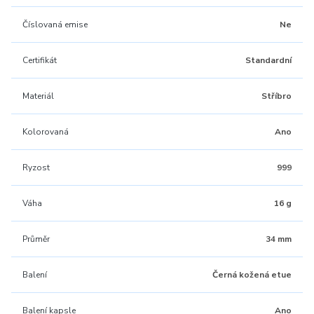
Číslovaná emise
Ne
Certifikát
Standardní
Materiál
Stříbro
Kolorovaná
Ano
Ryzost
999
Váha
16 g
Průměr
34 mm
Balení
Černá kožená etue
Balení kapsle
Ano