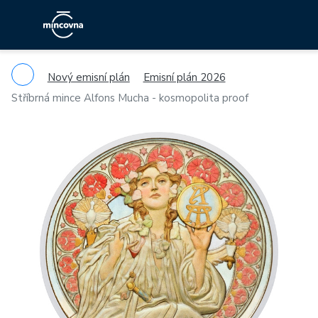
Nový emisní plán
Emisní plán 2026
Stříbrná mince Alfons Mucha - kosmopolita proof
Previous
Ne