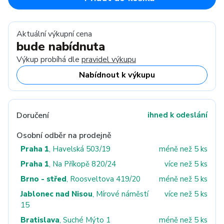
Aktuální výkupní cena
bude nabídnuta
Výkup probíhá dle
pravidel výkupu
Nabídnout k výkupu
Doručení
ihned k odeslání
Osobní odběr na prodejně
Praha 1
, Havelská 503/19
méně než 5 ks
Praha 1
, Na Příkopě 820/24
více než 5 ks
Brno - střed
, Roosveltova 419/20
méně než 5 ks
Jablonec nad Nisou
, Mírové náměstí
více než 5 ks
15
Bratislava
, Suché Mýto 1
méně než 5 ks