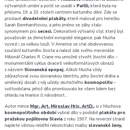
výtvarných umění a poté se usadil v
Paříži,
která byla na
přelomu 19. a 20. století centrem kulturního dění. Zde se
proslavil
divadelními plakáty,
které maloval pro herečku
Sarah Bernhardtovou, a jeho jméno se záhy stalo
synonymem pro
secesi.
Dekorativní výtvarný styl, který byl
považován za zhmotnění evropské elegance, pak Mucha
vyvezl i za velkou louži. V Americe se stal obdivovanou
součástí kulturního života a nalezl zde svého mecenáše.
Milionář Charles R. Crane mu umožnil stvořit životní dílo –
monumentální cyklus dvaceti velkoformátových obrazů
s názvem
Slovanská epopej.
Ačkoli Mucha vždy
zdůrazňoval svou slovanskou identitu, jeho životní dráha a
umělecký dosah z něj učinily skutečného
kosmopolitu
–
světoobčana, jehož dílo promlouvalo ke všem lidem bez
ohledu na hranice či národnost…
Autor mince
Mgr. Art. Miroslav Hric, ArtD.
,
si z Muchova
kosmopolitního období
vybral dílo v podobě
plakátu pro
pražskou pojišťovnu Slavia
z roku 1907. Na reverzní straně
najdete věrnou reliéfní rekonstrukci malby
slovanské ženy,