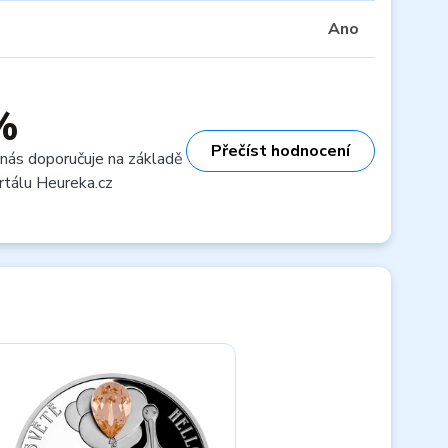
Ano
%
Přečíst hodnocení
 nás doporučuje na základě
rtálu Heureka.cz