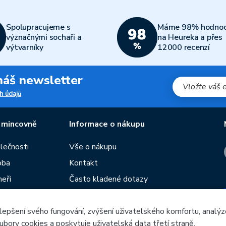
Spolupracujeme s
Máme 98% hodnoc
význačnými sochaři a
na Heureka a přes
výtvarníky
12000 recenzí
 náš newsletter
h údajů
 mincovně
Informace o nákupu
olečnosti
Vše o nákupu
oba
Kontakt
neři
Často kladené dotazy
Obchodní podmínky
lepšení svého fungování, zvýšení uživatelského komfortu, analýz
Prodejny České mincovny
ubory cookies a poskytuje uživatelská data třetí straně.