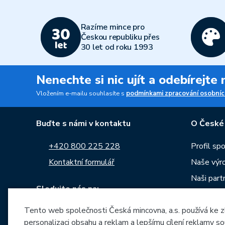
Razíme mince pro
Českou republiku přes
30 let od roku 1993
Nenechte si nic ujít a odebírejte
Vložením e-mailu souhlasíte s
podmínkami zpracování osobníc
Buďte s námi v kontaktu
O České
+420 800 225 228
Profil sp
Kontaktní formulář
Naše výr
Naši part
Sledujte nás na:
Kariéra
Tento web společnosti Česká mincovna, a.s. používá ke z
Zprávy
personalizaci obsahu a reklam a lepšímu cílení reklamy so