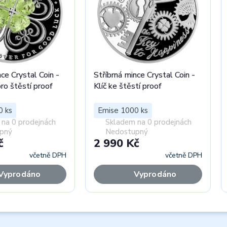
ce Crystal Coin -
Stříbrná mince Crystal Coin -
pro štěstí proof
Klíč ke štěstí proof
0 ks
Emise 1000 ks
na 0 prodejnách
Skladem na 0 prodejnách
pný
Nedostupný
č
2 990 Kč
včetně DPH
včetně DPH
Vyprodáno
Vyprodáno