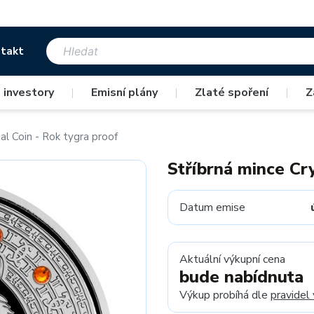
takt
 investory
|
Emisní plány
|
Zlaté spoření
|
Z
al Coin - Rok tygra proof
Stříbrná mince Cry
Datum emise
Aktuální výkupní cena
bude nabídnuta
Výkup probíhá dle
pravidel