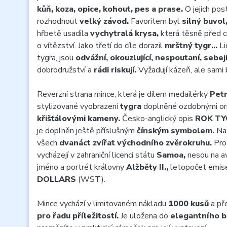
kůň, koza, opice, kohout, pes a prase.
O jejich pos
rozhodnout
velký závod.
Favoritem byl
silný buvol
hřbetě usadila
vychytralá krysa,
která těsně před cí
o vítězství. Jako třetí do cíle dorazil
mrštný tygr…
Li
tygra, jsou
odvážní, okouzlující, nespoutaní, sebeji
dobrodružství a
rádi riskují.
Vyžadují kázeň, ale sami 
Reverzní strana mince, která je dílem medailérky
Petr
stylizované vyobrazení
tygra
doplněné ozdobnými o
křišťálovými kameny.
Česko-anglický opis
ROK TY
je doplněn ještě příslušným
čínským symbolem.
Na 
všech
dvanáct zvířat východního zvěrokruhu.
Pro
vycházejí v zahraniční licenci státu
Samoa,
nesou na av
jméno a portrét královny
Alžběty II.,
letopočet emi
DOLLARS
(WST).
Mince vychází v limitovaném nákladu
1000 kusů
a př
pro řadu příležitostí.
Je uložena do
elegantního b