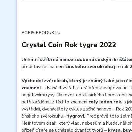
POPIS PRODUKTU
Crystal Coin Rok tygra 2022
Unikátní
stříbrná mince zdobená českým křišťále
představuje znamení
čínského zvěrokruhu
pro rok
Východní zvěrokruh, který je známý také jako čí
znamení
– dvanáct zvířat, která představují dvanáct 
negativními rysy. Na rozdíl od klasického horoskopu, n
patří každému z těchto znamení
celý jeden rok,
a ja
vystřídají, dvanáctiletý cyklus začíná nanovo… Rok 20
čínského zvěrokruhu –
tygrovi.
Proč právě této šelmě
Nefritovém císaři, který vládl nebesům a hledal někoho
přízeň císaře se ucházelo dvanáct tvorů –
krysa, buvo