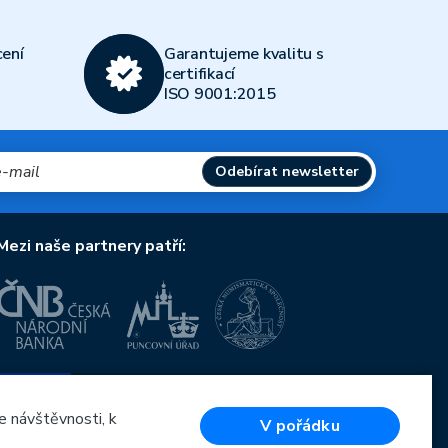
ení
Garantujeme kvalitu s
certifikací
ISO 9001:2015
Odebírat newsletter
Mezi naše partnery patří:
Evropská unie
Evropský fond pro regionální rozvoj
OP Podnikání a inovace pro konkurenceschopnost
e návštěvnosti, k
V pořádku
Evropská unie