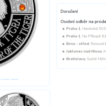
Doručení
Next
Osobní odběr na prode
Praha 1
, Havelská 50
Praha 1
, Na Příkopě 8
Brno - střed
, Roosvel
Jablonec nad Nisou
, 
Bratislava
, Suché Mýt