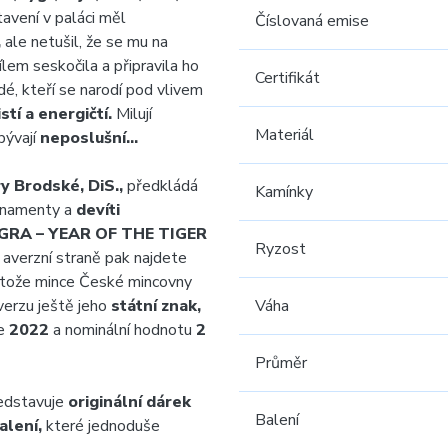
tavení v paláci měl
Číslovaná emise
,
ale netušil, že se mu na
lem seskočila a připravila ho
Certifikát
dé, kteří se narodí pod vlivem
stí a energičtí.
Milují
Materiál
bývají
neposlušní…
y Brodské, DiS.,
předkládá
Kamínky
rnamenty a
devíti
GRA – YEAR OF THE TIGER
Ryzost
averzní straně pak najdete
tože mince České mincovny
erzu ještě jeho
státní znak,
Váha
se
2022
a nominální hodnotu
2
Průměr
edstavuje
originální dárek
Balení
alení,
které jednoduše