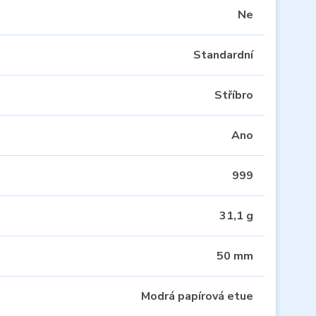
Ne
Standardní
Stříbro
Ano
999
31,1 g
50 mm
Modrá papírová etue