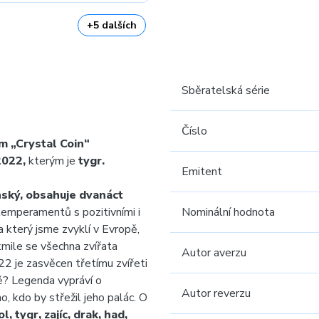
+5 dalších
Sběratelská série
Číslo
m „Crystal Coin“
2022,
kterým je
tygr.
Emitent
nský, obsahuje dvanáct
temperamentů s pozitivními i
Nominální hodnota
a který jsme zvyklí v Evropě,
kmile se všechna zvířata
Autor averzu
22 je zasvěcen třetímu zvířeti
? Legenda vypráví o
Autor reverzu
, kdo by střežil jeho palác. O
l, tygr, zajíc, drak, had,