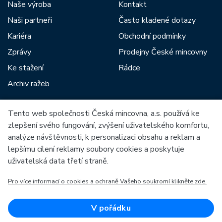
Naše výroba
Kontakt
Naši partneři
Často kladené dotazy
Kariéra
Obchodní podmínky
Zprávy
Prodejny České mincovny
Ke stažení
Rádce
Archiv ražeb
Tento web společnosti Česká mincovna, a.s. používá ke
Mezi naše partnery patří:
zlepšení svého fungování, zvýšení uživatelského komfortu,
analýze návštěvnosti, k personalizaci obsahu a reklam a
lepšímu cílení reklamy soubory cookies a poskytuje
uživatelská data třetí straně.
Pro více informací o cookies a ochraně Vašeho soukromí klikněte zde.
Evropská unie
Evropský fond pro regionální rozvoj
OP Podnikání a inovace pro konkurenceschopnost
Evropská unie
V pořádku
Evropský fond pro regionální rozvoj