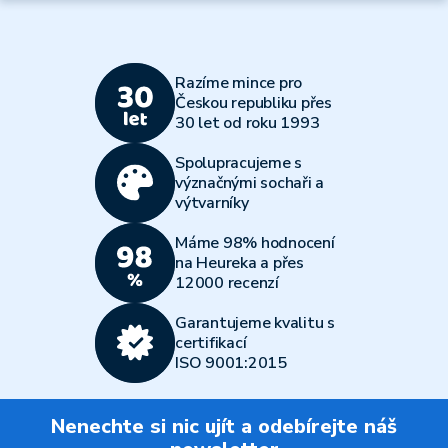
Razíme mince pro
Českou republiku přes
30 let od roku 1993
Spolupracujeme s
význačnými sochaři a
výtvarníky
Máme 98% hodnocení
na Heureka a přes
12000 recenzí
Garantujeme kvalitu s
certifikací
ISO 9001:2015
Nenechte si nic ujít a odebírejte náš