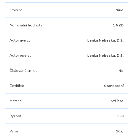
Emitent
Niue
Nominální hodnota
1 NZD
Autor averzu
Lenka Nebeská, DiS.
Autor reverzu
Lenka Nebeská, DiS.
Číslovaná emise
Ne
Certifikát
Standardní
Materiál
Stříbro
Ryzost
999
Váha
16 g