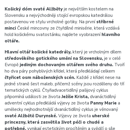
Košický dóm svaté Alžběty
je největším kostelem na
Slovensku a nejvýchodněji stojící evropskou katedrálou
postavenou ve stylu vrcholné gotiky. Na první
stříbrné
minci
České mincovny ze čtyřdílné minisérie, která vzdává
hold košickému svatostánku, najdete vyobrazení
hlavního
oltáře.
Hlavní oltář košické katedrály,
který je vrcholným dílem
středověkého gotického umění na Slovensku,
je v celé
Evropě
jediným dochovaným oltářem svého druhu.
Tvoří
ho dva páry pohyblivých křídel, která předkládají celkem
čtyřicet osm náboženských scén.
Každé z křídel nese na
jedné straně šest maleb, přičemž scény jsou rozděleny do tří
tematických cyklů. Čtyřiadvacetidílný pašijový cyklus
připomíná události ze života
Ježíše Krista,
dvanáctidílný
adventní cyklus předkládá výjevy ze života
Panny Marie
a
umělecky nejhodnotnější dvanáctidílný cyklus je věnovaný
svaté Alžbětě Durynské.
Výjevy ze života
uherské
princezny, která zasvětila život péči o chudé a
potřebné,
vynikají estetickým procítěním a svědčí o síle