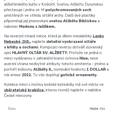
alžbětinského kultu v Košicích. Svatou Alžbětu Durynskou
přestavuje i jedna ze tří
polychromovaných soch
umístěných ve středu oltářní archy. Další dvě plastiky
připomínají její jmenovkyni
svatou Alžbětu Biblickou
a
nakonec
Madonu s Ježíškem.
Na reverzní straně mince, která je dílem medailérky
Lenky
Nebeské, DiS.
,
najdete
detailní vyobrazení oltáře
s křídly a sochami.
Kompozici reverzu dotváří slovenský
opis
HLAVNÝ OLTÁR SV. ALŽBETY.
Protože se jedná o
minci vydávanou v zahraniční licenci ostrova
Niue,
nese
averzní strana nezbytné atributy tohoto emitenta – jméno a
portrét královny
Alžběty II.,
nominální hodnotu
1 DOLLAR
a
rok emise
2022.
To vše doplňují
gotické ornamenty.
Kolekce mincí s motivy košické katedrály má své místo ve
sběratelské krabičce
,
kterou rovněž najdete v nabídce
České mincovny.
Číslo
76204-711