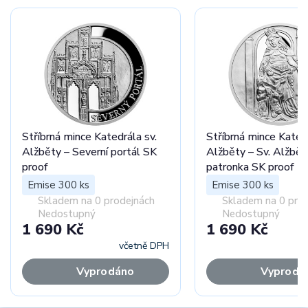
Stříbrná mince Katedrála sv.
Stříbrná mince Katedr
Alžběty – Severní portál SK
Alžběty – Sv. Alžbět
proof
patronka SK proof
Emise 300 ks
Emise 300 ks
Skladem na 0 prodejnách
Skladem na 0 pro
Nedostupný
Nedostupný
1 690 Kč
1 690 Kč
včetně DPH
Vyprodáno
Vyprodá