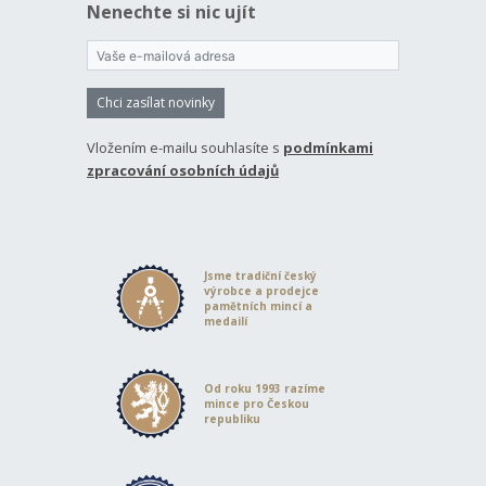
Nenechte si nic ujít
Chci zasílat novinky
Vložením e-mailu souhlasíte s
podmínkami
zpracování osobních údajů
Jsme tradiční český
výrobce a prodejce
pamětních mincí a
medailí
Od roku 1993 razíme
mince pro Českou
republiku