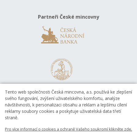
Partneři České mincovny
Tento web společnosti Česká mincovna, a.s. používá ke zlepšení
svého fungování, zvýšení uživatelského komfortu, analýze
návštěvnosti, k personalizaci obsahu a reklam a lepšímu cílení
reklamy soubory cookies a poskytuje uživatelská data třetí
straně.
EVROPSKÁ UNIE
Pro více informací o cookies a ochraně Vašeho soukromí klikněte zde.
Evropský fond pro regionální rozvoj
OP Podnikání a inovace pro konkurenceschopnost