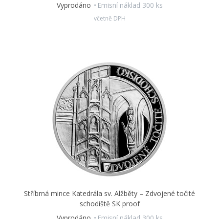
Vyprodáno
Emisní náklad 300 ks
včetně DPH
Stříbrná mince Katedrála sv. Alžběty – Zdvojené točité
schodiště SK proof
Vyprodáno
Emisní náklad 300 ks