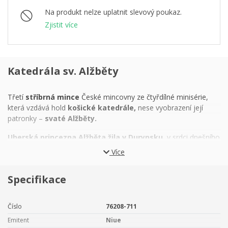
Na produkt nelze uplatnit slevový poukaz.
Zjistit více
Katedrála sv. Alžběty
Třetí
stříbrná mince
České mincovny ze čtyřdílné minisérie,
která vzdává hold
košické katedrále,
nese vyobrazení její
patronky –
svaté Alžběty.
Uherská princezna Alžběta žila v Durynsku,
v srdci dnešního
Německa, se svým manželem lantkrabětem Ludvíkem IV. Místní
Více
šlechtě byla trnem v oku, protože navzdory urozenému původu,
majetku a vlivu
žila prostě a bohabojně.
Na hradě Wartburgu
Specifikace
udržovala dobré vztahy se služebnictvem, ke kterému se
chovala jako k přátelům. Když zemi sužovalo sucho, otevřela
panské sýpky dokořán. Aby chudákům poskytla příležitost k
Číslo
76208-711
obživě, najímala je ke stavbě silnic a mostů. Zakládala
Emitent
Niue
nemocnice a do vlastní postele neváhala uložit malomocného...