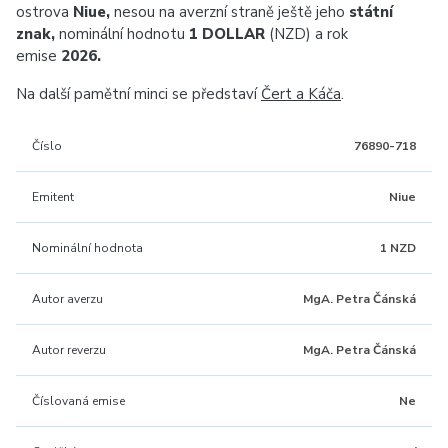
ostrova
Niue,
nesou na averzní straně ještě jeho
státní
znak,
nominální hodnotu
1 DOLLAR
(NZD) a rok
emise
2026.
Na další pamětní minci se představí
Čert a Káča
.
Číslo
76890-718
Emitent
Niue
Nominální hodnota
1 NZD
Autor averzu
MgA. Petra Čánská
Autor reverzu
MgA. Petra Čánská
Číslovaná emise
Ne