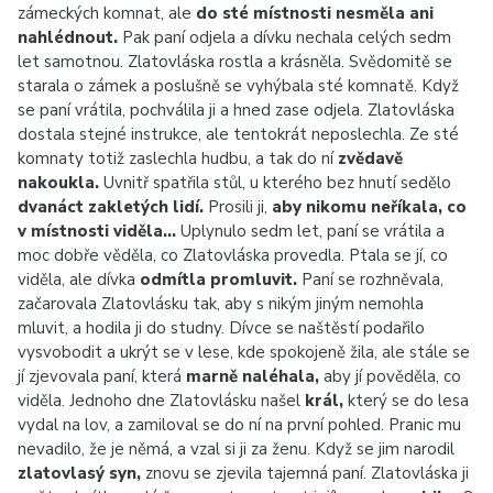
zámeckých komnat, ale
do sté místnosti nesměla ani
nahlédnout.
Pak paní odjela a dívku nechala celých sedm
let samotnou. Zlatovláska rostla a krásněla. Svědomitě se
starala o zámek a poslušně se vyhýbala sté komnatě. Když
se paní vrátila, pochválila ji a hned zase odjela. Zlatovláska
dostala stejné instrukce, ale tentokrát neposlechla. Ze sté
komnaty totiž zaslechla hudbu, a tak do ní
zvědavě
nakoukla.
Uvnitř spatřila stůl, u kterého bez hnutí sedělo
dvanáct zakletých lidí.
Prosili ji,
aby nikomu neříkala, co
v místnosti viděla…
Uplynulo sedm let, paní se vrátila a
moc dobře věděla, co Zlatovláska provedla. Ptala se jí, co
viděla, ale dívka
odmítla promluvit.
Paní se rozhněvala,
začarovala Zlatovlásku tak, aby s nikým jiným nemohla
mluvit, a hodila ji do studny. Dívce se naštěstí podařilo
vysvobodit a ukrýt se v lese, kde spokojeně žila, ale stále se
jí zjevovala paní, která
marně naléhala,
aby jí pověděla, co
viděla. Jednoho dne Zlatovlásku našel
král,
který se do lesa
vydal na lov, a zamiloval se do ní na první pohled. Pranic mu
nevadilo, že je němá, a vzal si ji za ženu. Když se jim narodil
zlatovlasý syn,
znovu se zjevila tajemná paní. Zlatovláska ji