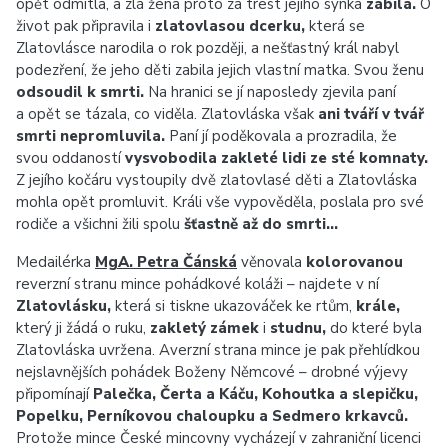
opět odmítla, a zlá žena proto za trest jejího synka
zabila.
O
život pak připravila i
zlatovlasou dcerku,
která se
Zlatovlásce narodila o rok později, a nešťastný král nabyl
podezření, že jeho děti zabila jejich vlastní matka. Svou ženu
odsoudil k smrti.
Na hranici se jí naposledy zjevila paní
a opět se tázala, co viděla. Zlatovláska však
ani tváří v tvář
smrti nepromluvila.
Paní jí poděkovala a prozradila, že
svou oddaností
vysvobodila zakleté lidi ze sté komnaty.
Z jejího kočáru vystoupily dvě zlatovlasé děti a Zlatovláska
mohla opět promluvit. Králi vše vypověděla, poslala pro své
rodiče a všichni žili spolu
šťastně až do smrti…
Medailérka
MgA. Petra Čánská
věnovala
kolorovanou
reverzní stranu mince pohádkové koláži – najdete v ní
Zlatovlásku,
která si tiskne ukazováček ke rtům,
krále,
který ji žádá o ruku,
zakletý zámek
i
studnu,
do které byla
Zlatovláska uvržena. Averzní strana mince je pak přehlídkou
nejslavnějších pohádek Boženy Němcové – drobné výjevy
připomínají
Palečka, Čerta a Káču, Kohoutka a slepičku,
Popelku, Perníkovou chaloupku a Sedmero krkavců.
Protože mince České mincovny vycházejí v zahraniční licenci