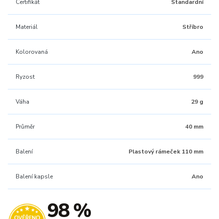
Certifikát
Standardní
Materiál
Stříbro
Kolorovaná
Ano
Ryzost
999
Váha
29 g
Průměr
40 mm
Balení
Plastový rámeček 110 mm
Balení kapsle
Ano
98 %