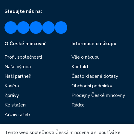
Sledujte nás na:
O České mincovně
Informace o nákupu
Profil společnosti
Vše o nákupu
Naše výroba
Kontakt
Naši partneři
Často kladené dotazy
Kariéra
Obchodní podmínky
Zprávy
Prodejny České mincovny
Ke stažení
Rádce
Archiv ražeb
Tento web společnosti Česká mincovna, a.s. používá ke
Mezi naše partnery patří: