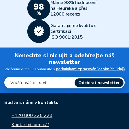
Máme 98% hodnocení
na Heureka a přes
12000 recenzí
Garantujeme kvalitu s
certifikací
ISO 9001:2015
Nenechte si nic ujít a odebírejte náš
newsletter
Vložením e-mailu souhlasíte s
podmínkami zpracování osobních údajů
Odebírat newsletter
Buďte s námi v kontaktu
+420 800 225 228
Kontaktní formulář