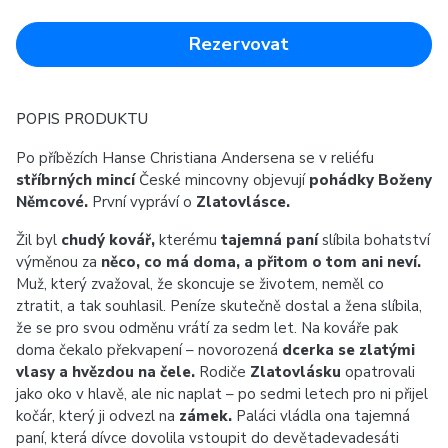
Rezervovat
POPIS PRODUKTU
Po příbězích Hanse Christiana Andersena se v reliéfu
stříbrných mincí
České mincovny objevují
pohádky Boženy
Němcové.
První vypráví o
Zlatovlásce.
Žil byl
chudý kovář,
kterému
tajemná paní
slíbila bohatství
výměnou za
něco, co má doma, a přitom o tom ani neví.
Muž, který zvažoval, že skoncuje se životem, neměl co
ztratit, a tak souhlasil. Peníze skutečně dostal a žena slíbila,
že se pro svou odměnu vrátí za sedm let. Na kováře pak
doma čekalo překvapení – novorozená
dcerka se zlatými
vlasy a hvězdou na čele.
Rodiče
Zlatovlásku
opatrovali
jako oko v hlavě, ale nic naplat – po sedmi letech pro ni přijel
kočár, který ji odvezl na
zámek.
Paláci vládla ona tajemná
paní, která dívce dovolila vstoupit do devětadevadesáti