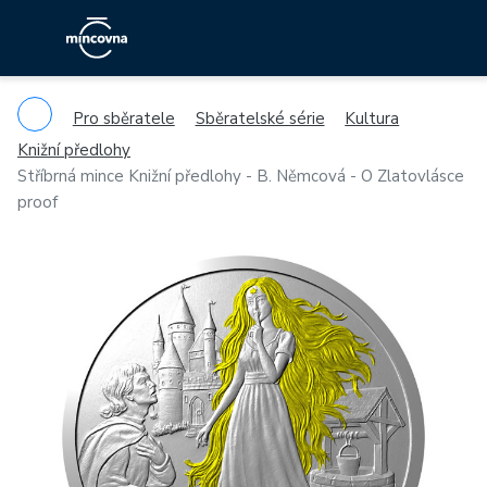
Pro sběratele
Sběratelské série
Kultura
Knižní předlohy
Stříbrná mince Knižní předlohy - B. Němcová - O Zlatovlásce
proof
Previous
Ne