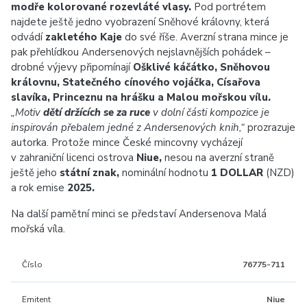
modře kolorované rozevláté vlasy.
Pod portrétem
najdete ještě jedno vyobrazení Sněhové královny, která
odvádí
zakletého Kaje
do své říše. Averzní strana mince je
pak přehlídkou Andersenových nejslavnějších pohádek –
drobné výjevy připomínají
Ošklivé káčátko, Sněhovou
královnu, Statečného cínového vojáčka, Císařova
slavíka, Princeznu na hrášku a Malou mořskou vílu.
„Motiv
dětí držících se za ruce
v dolní části kompozice je
inspirován přebalem jedné z Andersenových knih,“
prozrazuje
autorka. Protože mince České mincovny vycházejí
v zahraniční licenci ostrova
Niue,
nesou na averzní straně
ještě jeho
státní znak,
nominální hodnotu
1 DOLLAR
(NZD)
a rok emise
2025.
Na další pamětní minci se představí Andersenova Malá
mořská víla.
Číslo
76775-711
Emitent
Niue