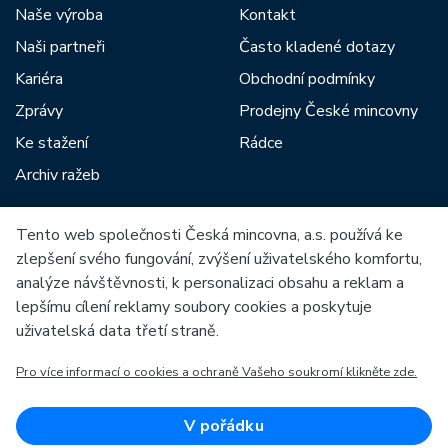
Naše výroba
Kontakt
Naši partneři
Často kladené dotazy
Kariéra
Obchodní podmínky
Zprávy
Prodejny České mincovny
Ke stažení
Rádce
Archiv ražeb
Tento web společnosti Česká mincovna, a.s. používá ke
Mezi naše partnery patří:
zlepšení svého fungování, zvýšení uživatelského komfortu,
analýze návštěvnosti, k personalizaci obsahu a reklam a
lepšímu cílení reklamy soubory cookies a poskytuje
uživatelská data třetí straně.
Pro více informací o cookies a ochraně Vašeho soukromí klikněte zde.
Evropská unie
Evropský fond pro regionální rozvoj
OP Podnikání a inovace pro konkurenceschopnost
Evropská unie
V pořádku
Evropský fond pro regionální rozvoj