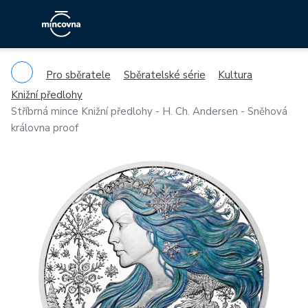
Pro sběratele
Sběratelské série
Kultura
Knižní předlohy
Stříbrná mince Knižní předlohy - H. Ch. Andersen - Sněhová
královna proof
Previous
Ne