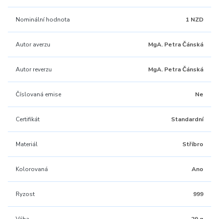
Nominální hodnota
1 NZD
Autor averzu
MgA. Petra Čánská
Autor reverzu
MgA. Petra Čánská
Číslovaná emise
Ne
Certifikát
Standardní
Materiál
Stříbro
Kolorovaná
Ano
Ryzost
999