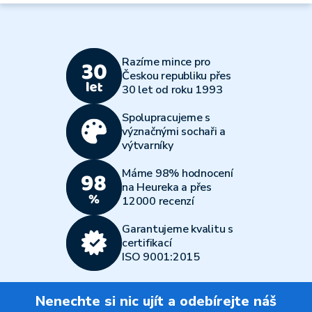
Razíme mince pro
Českou republiku přes
30 let od roku 1993
Spolupracujeme s
význačnými sochaři a
výtvarníky
Máme 98% hodnocení
na Heureka a přes
12000 recenzí
Garantujeme kvalitu s
certifikací
ISO 9001:2015
Nenechte si nic ujít a odebírejte náš