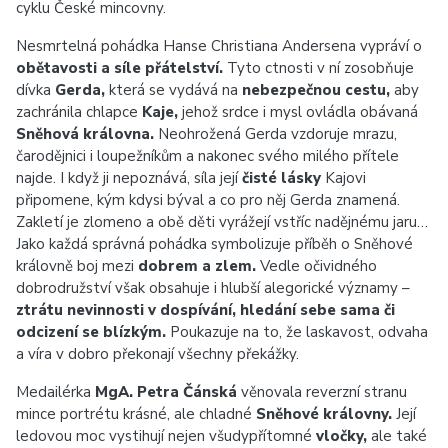
cyklu České mincovny.
Nesmrtelná pohádka Hanse Christiana Andersena vypráví o
obětavosti a síle přátelství.
Tyto ctnosti v ní zosobňuje
dívka
Gerda,
která se vydává na
nebezpečnou cestu,
aby
zachránila chlapce
Kaje,
jehož srdce i mysl ovládla obávaná
Sněhová královna.
Neohrožená Gerda vzdoruje mrazu,
čarodějnici i loupežníkům a nakonec svého milého přítele
najde. I když ji nepoznává, síla její
čisté lásky
Kajovi
připomene, kým kdysi býval a co pro něj Gerda znamená.
Zakletí je zlomeno a obě děti vyrážejí vstříc nadějnému jaru…
Jako každá správná pohádka symbolizuje příběh o Sněhové
královně boj mezi
dobrem a zlem.
Vedle očividného
dobrodružství však obsahuje i hlubší alegorické významy –
ztrátu nevinnosti v dospívání, hledání sebe sama či
odcizení se blízkým.
Poukazuje na to, že laskavost, odvaha
a víra v dobro překonají všechny překážky.
Medailérka
MgA. Petra Čánská
věnovala reverzní stranu
mince portrétu krásné, ale chladné
Sněhové královny.
Její
ledovou moc vystihují nejen všudypřítomné
vločky,
ale také