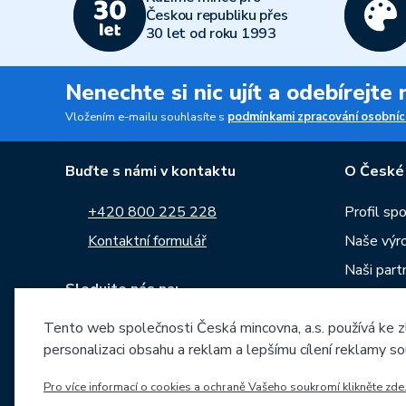
Českou republiku přes
30 let od roku 1993
Nenechte si nic ujít a odebírejte
Vložením e-mailu souhlasíte s
podmínkami zpracování osobníc
Buďte s námi v kontaktu
O České
+420 800 225 228
Profil sp
Kontaktní formulář
Naše výr
Naši part
Sledujte nás na:
Kariéra
Tento web společnosti Česká mincovna, a.s. používá ke z
Zprávy
personalizaci obsahu a reklam a lepšímu cílení reklamy so
Ke stažen
Archiv ra
Pro více informací o cookies a ochraně Vašeho soukromí klikněte zde