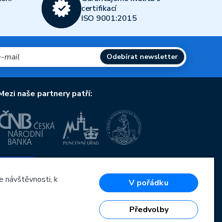
certifikací
ISO 9001:2015
Odebírat newsletter
Mezi naše partnery patří:
Evropská unie
Evropský fond pro regionální rozvoj
OP Podnikání a inovace pro konkurenceschopnost
e návštěvnosti, k
V pořádku
Evropská unie
Evropský fond pro regionální rozvoj
Investice do vaší budoucnosti
Předvolby