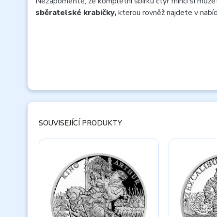
Nezapomeňte, že kompletní sbírku čtyř mincí si můžet
sběratelské krabičky,
kterou rovněž najdete v nabí
SOUVISEJÍCÍ PRODUKTY