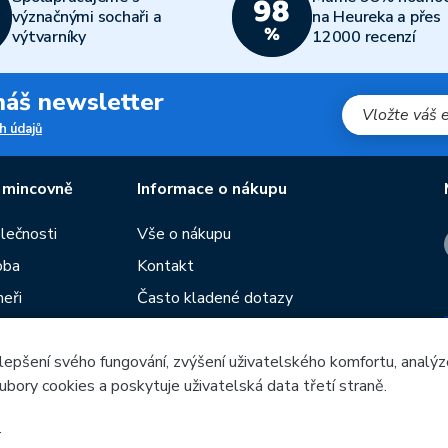
význačnými sochaři a
na Heureka a přes
výtvarníky
12000 recenzí
 náš newsletter
h údajů
 mincovně
Informace o nákupu
olečnosti
Vše o nákupu
oba
Kontakt
neři
Často kladené dotazy
Obchodní podmínky
lepšení svého fungování, zvýšení uživatelského komfortu, analýz
Prodejny České mincovny
ubory cookies a poskytuje uživatelská data třetí straně.
í
Rádce
žeb
.