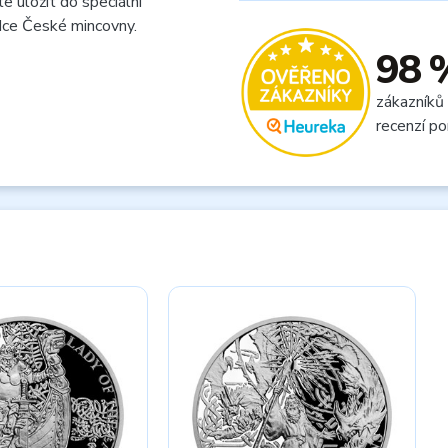
e uložit do speciální
dce České mincovny.
98 
zákazníků
recenzí po