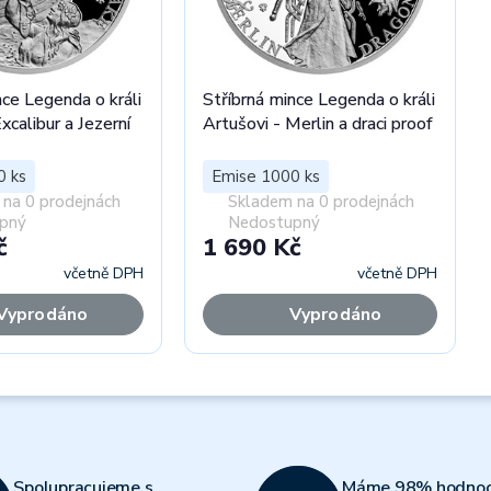
nce Legenda o králi
Stříbrná mince Legenda o králi
xcalibur a Jezerní
Artušovi - Merlin a draci proof
0 ks
Emise 1000 ks
na 0 prodejnách
Skladem na 0 prodejnách
pný
Nedostupný
č
1 690 Kč
včetně DPH
včetně DPH
Vyprodáno
Vyprodáno
Spolupracujeme s
Máme 98% hodnoc