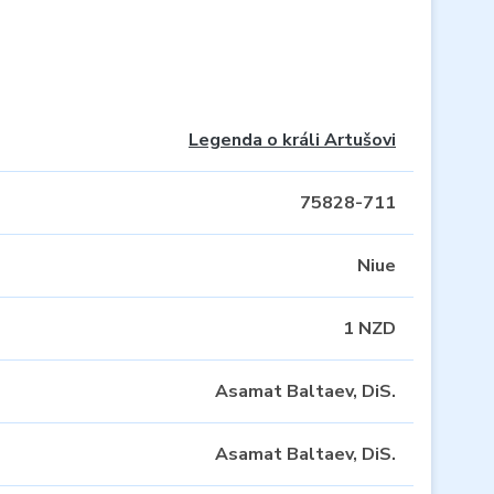
Legenda o králi Artušovi
75828-711
Niue
1 NZD
Asamat Baltaev, DiS.
Asamat Baltaev, DiS.