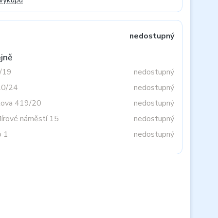
 výkupu
nedostupný
jně
3/19
nedostupný
20/24
nedostupný
tova 419/20
nedostupný
Mírové náměstí 15
nedostupný
o 1
nedostupný