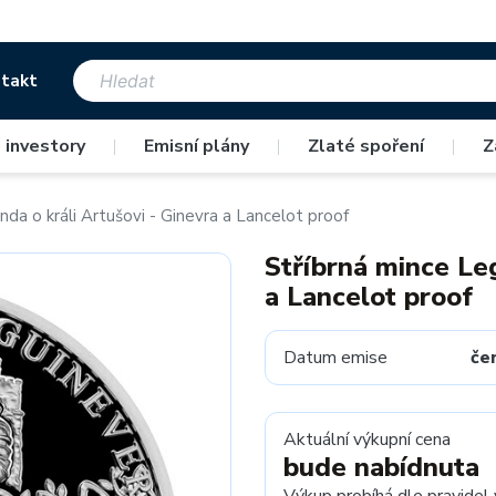
takt
 investory
|
Emisní plány
|
Zlaté spoření
|
Z
da o králi Artušovi - Ginevra a Lancelot proof
Stříbrná mince Le
a Lancelot proof
Datum emise
če
Aktuální výkupní cena
bude nabídnuta