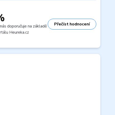
%
Přečíst hodnocení
 nás doporučuje na základě
rtálu Heureka.cz