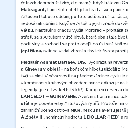
četných dobrodružstvích, ale marně. Když královnu Gi
Maleagant,
Lancelot oblehl jeho hrad a svou paní zac
Artušovi hluboce oddaní, po této události už se lásce,
nedokázali ubránit. Když se Artuš o jejich zradě dozv
válku.
Nastalého chaosu využil Mordred – prohlásil 
střetl se s Artušem v líté bitvě, která oba stála živo
pocit viny, a rozhodli se proto odejít do ústraní. Králo
jeptiškou,
rytíř se vzdal zbraní a zbytek života prožil
Medailér
Asamat Baltaev, DiS.,
vyobrazil na reverz
a Ginevru v objetí
– na koňském hřbetu ujíždějí z Ma
tyčí za nimi. V návaznosti na předchozí mince cyklu je
v kombinaci s kruhovým obvodem mince odkazuje na 
legendy (jde o tzv. keltský kříž). Kompozici reverzu do
LANCELOT – GUINEVERE.
Averzní strana mince pak
stůl
a je poseta erby Artušových rytířů. Protože min
zahraniční licenci ostrova
Niue,
nesou na averzu ještě 
Alžběty II.,
nominální hodnotu
1 DOLLAR
(NZD) a r