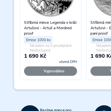
Stříbrná mince Legenda o králi
Stříbrná mi
Artušovi - Artuš a Mordred
Artušovi - E
proof
paní proof
Emise 1000 ks
Emise 100
Skladem na 0 prodejnách
Skladem 
Nedostupný
Nedostu
1 690 Kč
1 690 K
včetně DPH
Vyprodáno
Previous
Razíme mince pro