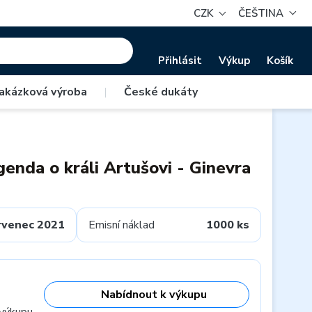
CZK
ČEŠTINA
Přihlásit
Výkup
Košík
akázková výroba
|
České dukáty
genda o králi Artušovi - Ginevra
rvenec 2021
Emisní náklad
1000 ks
Nabídnout k výkupu