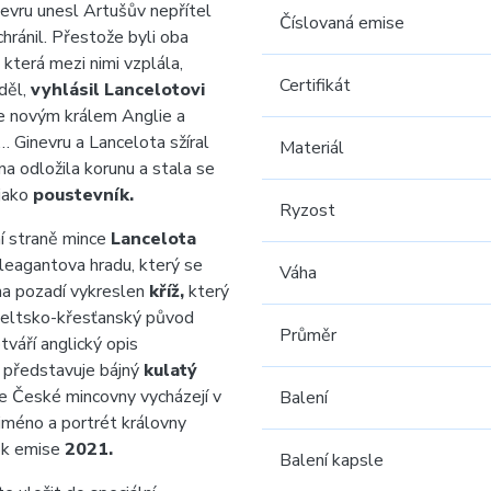
nevru unesl Artušův nepřítel
Číslovaná emise
hránil. Přestože byli oba
 která mezi nimi vzplála,
Certifikát
ěděl,
vyhlásil Lancelotovi
se novým králem Anglie a
t… Ginevru a Lancelota sžíral
Materiál
vna odložila korunu a stala se
 jako
poustevník.
Ryzost
ní straně mince
Lancelota
leagantova hradu, který se
Váha
 na pozadí vykreslen
kříž,
který
keltsko-křesťanský původ
Průměr
tváří anglický opis
 představuje bájný
kulatý
ce České mincovny vycházejí v
Balení
jméno a portrét královny
ok emise
2021.
Balení kapsle