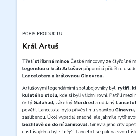
POPIS PRODUKTU
Král Artuš
Třetí
stříbrná mince
České mincovny ze čtyřdílné mi
legendou o králi Artušovi
připomíná příběh o osud
Lancelotem a královnou Ginevrou.
Artušovými legendárními spolubojovníky byli
rytíři, 
kulatého stolu,
kde si byli všichni rovni. Patřili mez
čistý
Galahad,
zákeřný
Mordred
a oddaný
Lancelot
pověřil Lancelota, bylo přivést mu spanilou
Ginevru,
zaslíbenou. Úkol vypadal snadně, ale jakmile rytíř svo
bezhlavě se do ní zamiloval.
Ginevra jeho city opět
nastávajícímu byl silnější. Lancelot se pak na svou lá