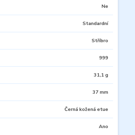
Ne
Standardní
Stříbro
999
31,1 g
37 mm
Černá kožená etue
Ano