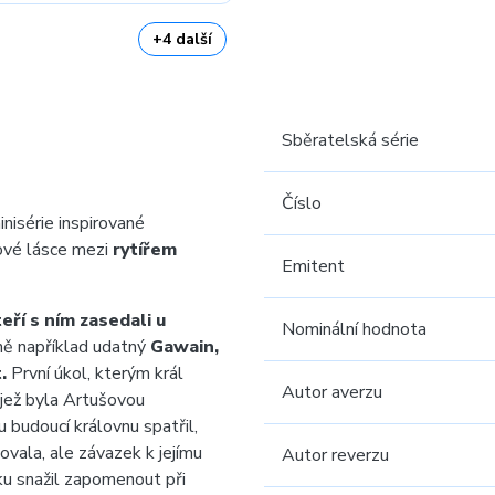
+4 další
Sběratelská série
Číslo
nisérie inspirované
ové lásce mezi
rytířem
Emitent
kteří s ním zasedali u
Nominální hodnota
i ně například udatný
Gawain,
.
První úkol, kterým král
Autor averzu
jež byla Artušovou
u budoucí královnu spatřil,
ovala, ale závazek k jejímu
Autor reverzu
sku snažil zapomenout při