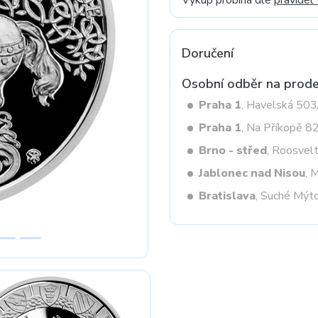
Výkup probíhá dle
pravidel
Doručení
Next
Osobní odběr na prode
Praha 1
, Havelská 50
Praha 1
, Na Příkopě 8
Brno - střed
, Roosvel
Jablonec nad Nisou
, 
Bratislava
, Suché Mýt