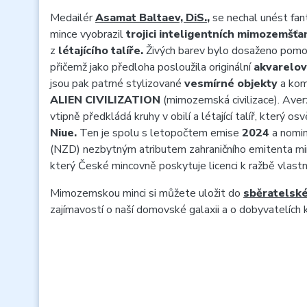
Medailér
Asamat Baltaev, DiS.
,
se nechal unést fant
mince vyobrazil
trojici inteligentních mimozemšťa
z
létajícího talíře.
Živých barev bylo dosaženo pomo
přičemž jako předloha posloužila originální
akvarelov
jsou pak patrné stylizované
vesmírné objekty
a komp
ALIEN CIVILIZATION
(mimozemská civilizace). Aver
vtipně předkládá kruhy v obilí a létající talíř, který os
Niue.
Ten je spolu s letopočtem emise
2024
a nomin
(NZD) nezbytným atributem zahraničního emitenta mi
který České mincovně poskytuje licenci k ražbě vlastn
Mimozemskou minci si můžete uložit do
sběratelsk
zajímavostí o naší domovské galaxii a o dobyvatelích