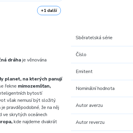
+1 další
Sběratelská série
Číslo
čná dráha
je věnována
Emitent
dy planet, na kterých panují
se řekne
mimozemšťan,
Nominální hodnota
inteligentních bytostí
t však nemusí být složitý.
Autor averzu
 je pravděpodobné, že na něj
d ve skrytých oceánech
uropa,
kde najdeme dvakrát
Autor reverzu