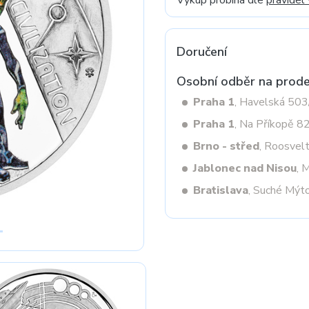
Výkup probíhá dle
pravidel
Doručení
Next
Osobní odběr na prode
Praha 1
, Havelská 50
Praha 1
, Na Příkopě 8
Brno - střed
, Roosvel
Jablonec nad Nisou
, 
Bratislava
, Suché Mýt