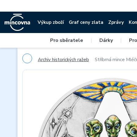
Výkup zboží
Graf ceny zlata
Zprávy
Kon
Pro sběratele
|
Dárky
|
Pro
Archiv historických ražeb
Stříbrná mince Mléč