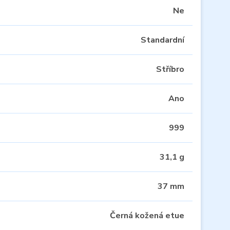
Ne
Standardní
Stříbro
Ano
999
31,1 g
37 mm
Černá kožená etue