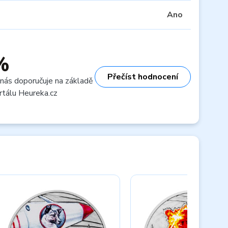
Ano
%
Přečíst hodnocení
 nás doporučuje na základě
rtálu Heureka.cz