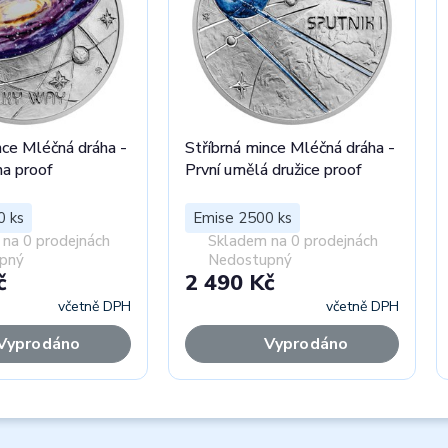
nce Mléčná dráha -
Stříbrná mince Mléčná dráha -
ha proof
První umělá družice proof
0 ks
Emise 2500 ks
na 0 prodejnách
Skladem na 0 prodejnách
pný
Nedostupný
č
2 490 Kč
včetně DPH
včetně DPH
Vyprodáno
Vyprodáno