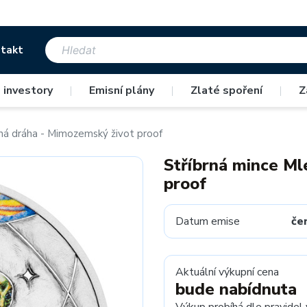
takt
 investory
|
Emisní plány
|
Zlaté spoření
|
Z
ná dráha - Mimozemský život proof
Stříbrná mince Ml
proof
Datum emise
če
Aktuální výkupní cena
bude nabídnuta