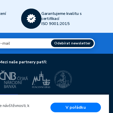
ení
Garantujeme kvalitu s
certifikací
ISO 9001:2015
Odebírat newsletter
Mezi naše partnery patří:
Evropská unie
Evropský fond pro regionální rozvoj
OP Podnikání a inovace pro konkurenceschopnost
e návštěvnosti, k
V pořádku
Evropská unie