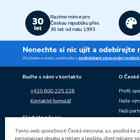
Razíme mince pro
Českou republiku přes
30 let od roku 1993
Nenechte si nic ujít a odebírejte
Vložením e-mailu souhlasíte s
podmínkami zpracování osobníc
Buďte s námi v kontaktu
O České
+420 800 225 228
Profil sp
Kontaktní formulář
Naše výr
Naši part
Sledujte nás na:
Kariéra
Tento web společnosti Česká mincovna, a.s. používá ke z
Zprávy
personalizaci obsahu a reklam a lepšímu cílení reklamy so