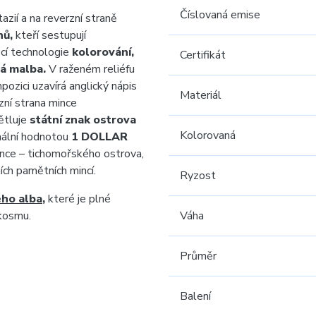
Číslovaná emise
azií a na reverzní straně
nů,
kteří sestupují
cí technologie
kolorování,
Certifikát
á malba.
V raženém reliéfu
ozici uzavírá anglický nápis
Materiál
zní strana mince
větluje
státní znak ostrova
Kolorovaná
ální hodnotou
1 DOLLAR
nce – tichomořského ostrova,
ích pamětních mincí.
Ryzost
ého alba
,
které je plné
 kosmu.
Váha
Průměr
Balení