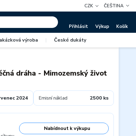
CZK
ČEŠTINA
Přihlásit
Výkup
Košík
akázková výroba
|
České dukáty
éčná dráha - Mimozemský život
rvenec 2024
Emisní náklad
2500 ks
Nabídnout k výkupu