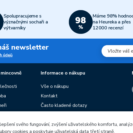
Spolupracujeme s
Máme 98% hodnoc
význačnými sochaři a
na Heureka a přes
výtvarníky
12000 recenzí
 náš newsletter
h údajů
 mincovně
Informace o nákupu
olečnosti
Vše o nákupu
oba
Kontakt
neři
Často kladené dotazy
Obchodní podmínky
lepšení svého fungování, zvýšení uživatelského komfortu, analýz
Prodejny České mincovny
ubory cookies a poskytuje uživatelská data třetí straně.