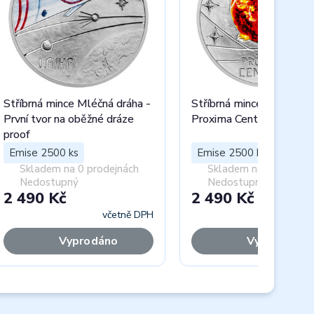
Stříbrná mince Mléčná dráha -
Stříbrná mince Mléčná dr
První tvor na oběžné dráze
Proxima Centauri proof
proof
Emise 2500 ks
Emise 2500 ks
Skladem na 0 prodejnách
Skladem na 0 prodejn
Nedostupný
Nedostupný
2 490 Kč
2 490 Kč
včetně DPH
včet
Vyprodáno
Vyprodáno
Next