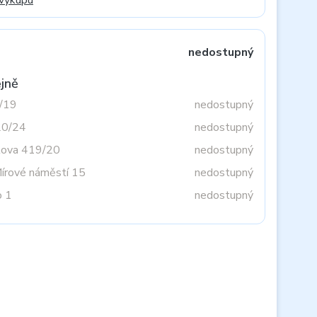
 výkupu
nedostupný
jně
3/19
nedostupný
20/24
nedostupný
tova 419/20
nedostupný
Mírové náměstí 15
nedostupný
o 1
nedostupný