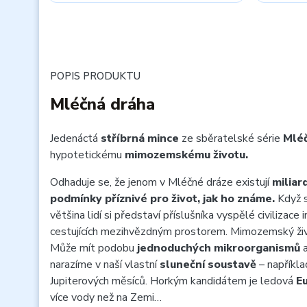
POPIS PRODUKTU
Mléčná dráha
Jedenáctá
stříbrná mince
ze sběratelské série
Mlé
hypotetickému
mimozemskému životu.
Odhaduje se, že jenom v Mléčné dráze existují
miliar
podmínky příznivé pro život, jak ho známe.
Když 
většina lidí si představí příslušníka vyspělé civilizace 
cestujících mezihvězdným prostorem. Mimozemský živo
Může mít podobu
jednoduchých mikroorganismů
a
narazíme v naší vlastní
sluneční soustavě
– napříkla
Jupiterových měsíců. Horkým kandidátem je ledová
E
více vody než na Zemi…