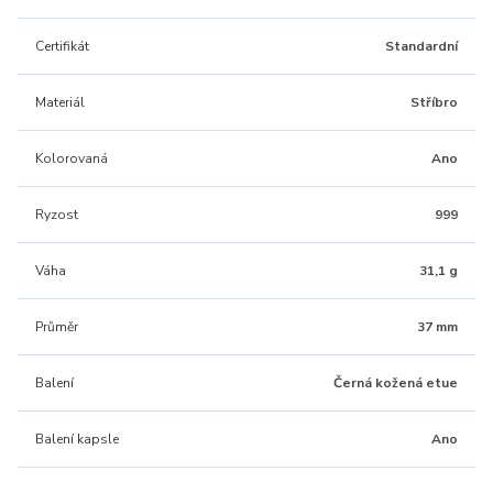
Certifikát
Standardní
Materiál
Stříbro
Kolorovaná
Ano
Ryzost
999
Váha
31,1 g
Průměr
37 mm
Balení
Černá kožená etue
Balení kapsle
Ano