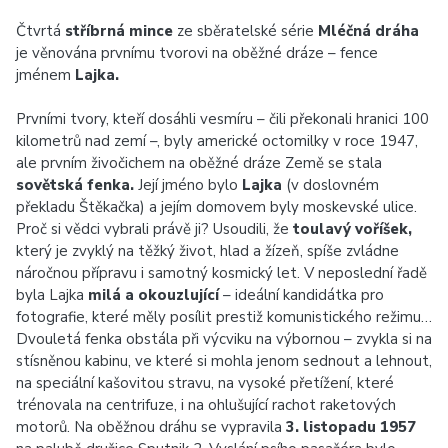
Čtvrtá
stříbrná mince
ze sběratelské série
Mléčná dráha
je věnována prvnímu tvorovi na oběžné dráze – fence
jménem
Lajka.
Prvními tvory, kteří dosáhli vesmíru – čili překonali hranici 100
kilometrů nad zemí –, byly americké octomilky v roce 1947,
ale prvním živočichem na oběžné dráze Země se stala
sovětská fenka.
Její jméno bylo
Lajka
(v doslovném
překladu Štěkačka) a jejím domovem byly moskevské ulice.
Proč si vědci vybrali právě ji? Usoudili, že
toulavý voříšek,
který je zvyklý na těžký život, hlad a žízeň, spíše zvládne
náročnou přípravu i samotný kosmický let. V neposlední řadě
byla Lajka
milá a okouzlující
– ideální kandidátka pro
fotografie, které měly posílit prestiž komunistického režimu…
Dvouletá fenka obstála při výcviku na výbornou – zvykla si na
stísněnou kabinu, ve které si mohla jenom sednout a lehnout,
na speciální kašovitou stravu, na vysoké přetížení, které
trénovala na centrifuze, i na ohlušující rachot raketových
motorů. Na oběžnou dráhu se vypravila
3. listopadu 1957