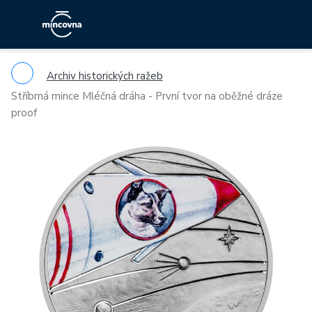
Archiv historických ražeb
Stříbrná mince Mléčná dráha - První tvor na oběžné dráze
proof
Previous
Ne