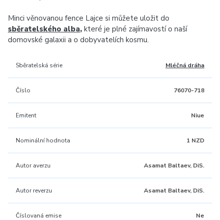
Minci věnovanou fence Lajce si můžete uložit do
sběratelského alba
,
které je plné zajímavostí o naší
domovské galaxii a o dobyvatelích kosmu.
Sběratelská série
Mléčná dráha
Číslo
76070-718
Emitent
Niue
Nominální hodnota
1 NZD
Autor averzu
Asamat Baltaev, DiS.
Autor reverzu
Asamat Baltaev, DiS.
Číslovaná emise
Ne