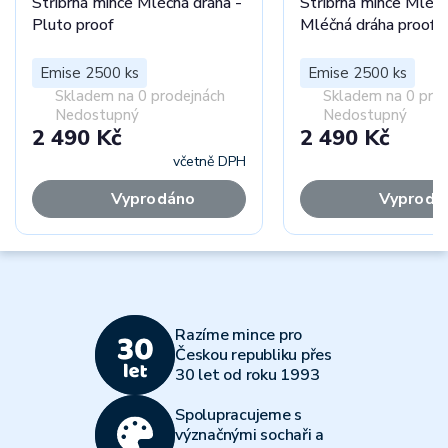
Stříbrná mince Mléčná dráha -
Stříbrná mince Mléčn
Pluto proof
Mléčná dráha proof
Emise 2500 ks
Emise 2500 ks
Skladem na 0 prodejnách
Skladem na 0 pro
Nedostupný
Nedostupný
2 490 Kč
2 490 Kč
včetně DPH
Vyprodáno
Vyprodá
Razíme mince pro
Českou republiku přes
30 let od roku 1993
Spolupracujeme s
význačnými sochaři a