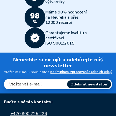
výtvarníky
Máme 98% hodnocení
na Heureka a přes
12000 recenzí
Garantujeme kvalitu s
certifikací
ISO 9001:2015
Nenechte si nic ujít a odebírejte náš
newsletter
Vložením e-mailu souhlasíte s
podmínkami zpracování osobních údajů
Odebírat newsletter
Buďte s námi v kontaktu
+420 800 225 228