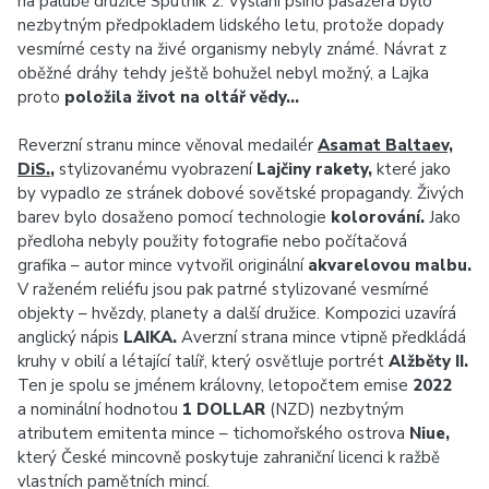
na palubě družice Sputnik 2. Vyslání psího pasažéra bylo
nezbytným předpokladem lidského letu, protože dopady
vesmírné cesty na živé organismy nebyly známé. Návrat z
oběžné dráhy tehdy ještě bohužel nebyl možný, a Lajka
proto
položila život na oltář vědy…
Reverzní stranu mince věnoval medailér
Asamat Baltaev,
DiS.
,
stylizovanému vyobrazení
Lajčiny rakety,
které jako
by vypadlo ze stránek dobové sovětské propagandy. Živých
barev bylo dosaženo pomocí technologie
kolorování.
Jako
předloha nebyly použity fotografie nebo počítačová
grafika – autor mince vytvořil originální
akvarelovou malbu.
V raženém reliéfu jsou pak patrné stylizované vesmírné
objekty – hvězdy, planety a další družice. Kompozici uzavírá
anglický nápis
LAIKA.
Averzní strana mince vtipně předkládá
kruhy v obilí a létající talíř, který osvětluje portrét
Alžběty II.
Ten je spolu se jménem královny, letopočtem emise
2022
a nominální hodnotou
1 DOLLAR
(NZD) nezbytným
atributem emitenta mince – tichomořského ostrova
Niue,
který České mincovně poskytuje zahraniční licenci k ražbě
vlastních pamětních mincí.