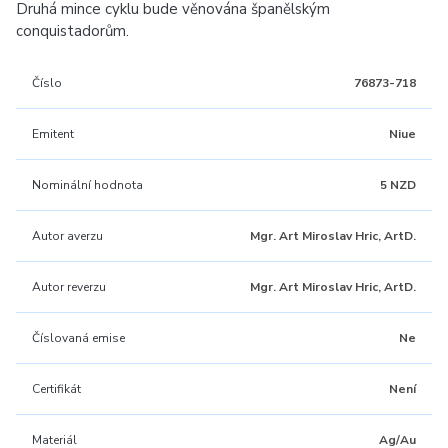
Druhá mince cyklu bude věnována španělským
conquistadorům.
Číslo
76873-718
Emitent
Niue
Nominální hodnota
5 NZD
Autor averzu
Mgr. Art Miroslav Hric, ArtD.
Autor reverzu
Mgr. Art Miroslav Hric, ArtD.
Číslovaná emise
Ne
Certifikát
Není
Materiál
Ag/Au