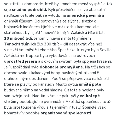
se střetli s domorodci, kteří byli mnohem méně vyspělí, a tak
si je
snadno podrobili.
Byli přesvědčení o své absolutní
nadřazenosti, ale pak se vylodili na
americké pevnině
a
oněměli úžasem. Od ostrovanů sice slýchali zkazky o
bojovných indiánech žijících ve městech z kamene, ale
skutečnost byla ještě neuvěřitelnější.
Aztécká říše
čítala
10 milionů lidí.
Jenom v hlavním městě jménem
Tenochtitlán
jich žilo 300 tisíc – čili desetkrát více než
v největším městě tehdejšího Španělska, kterým byla Sevilla.
Aztécká metropole byla vybudována na ostrovech
uprostřed jezera
a s okolním světem byla spojena hrázemi.
Její uspořádání bylo
dokonale promyšlené.
Na tržištích se
obchodovalo s kakaovými boby, bavlněnými látkami či
drahocenným obsidiánem. Zboží se přepravovalo na kánoích,
které se plavily po kanálech. Město sytila
umělá pole
budovaná přímo na vodní hladině. Čistota a hygiena byly
samozřejmostí. Nad tím vším se pak tyčily
velkolepé
chrámy
podobající se pyramidám. Aztécká společnost totiž
byla prostoupená vírou a tajemnými rituály. Španělé však
bohatství v podobě
organizované společnosti