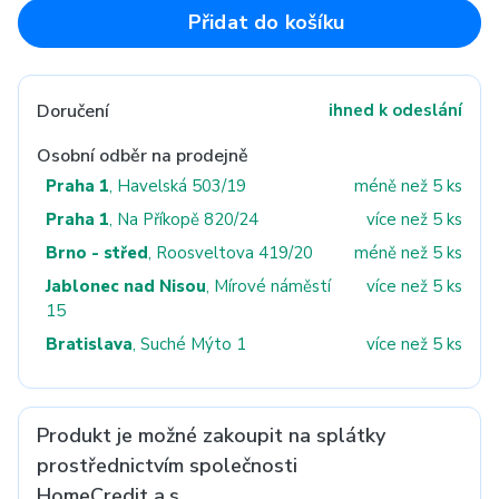
Přidat do košíku
Doručení
ihned k odeslání
Osobní odběr na prodejně
Praha 1
, Havelská 503/19
méně než 5 ks
Praha 1
, Na Příkopě 820/24
více než 5 ks
Brno - střed
, Roosveltova 419/20
méně než 5 ks
Jablonec nad Nisou
, Mírové náměstí
více než 5 ks
15
Bratislava
, Suché Mýto 1
více než 5 ks
Produkt je možné zakoupit na splátky
prostřednictvím společnosti
HomeCredit a.s.