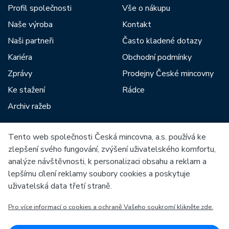
Profil společnosti
Vše o nákupu
Naše výroba
Kontakt
Naši partneři
Často kladené dotazy
Kariéra
Obchodní podmínky
Zprávy
Prodejny České mincovny
Ke stažení
Rádce
Archiv ražeb
Tento web společnosti Česká mincovna, a.s. používá ke
Mezi naše partnery patří:
zlepšení svého fungování, zvýšení uživatelského komfortu,
analýze návštěvnosti, k personalizaci obsahu a reklam a
lepšímu cílení reklamy soubory cookies a poskytuje
uživatelská data třetí straně.
Pro více informací o cookies a ochraně Vašeho soukromí klikněte zde.
Evropská unie
Evropský fond pro regionální rozvoj
OP Podnikání a inovace pro konkurenceschopnost