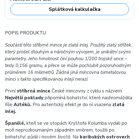
Splátková kalkulačka
POPIS PRODUKTU
Součástí této stříbrné mince je zlatá inlej. Použitý zlatý střížek,
který prošel dlouhým a náročným vývojem, je unikátní svými
parametry. Jeho hmotnost činí pouhou 1/200 trojské unce –
tedy 0,156 gramu, a přece se může pochlubit pozoruhodným
průměrem 16 milimetrů. Žádná jiná mincovna bimetalovou
minci s takto specifikovanou inlejí nerazí.
První
stříbrná mince
České mincovny z cyklu s názvem
Největší poklady
připomíná bohatství, které nashromáždila
říše
Aztéků.
Pro autentický efekt je do ní vsazena
zlatá
inlej.
Španělé,
kteří se ve stopách Kryštofa Kolumba vydali po
moři neprozkoumaným západním směrem, toužili po
bohatství, půdě i novém životě. Na
karibských ostrovech