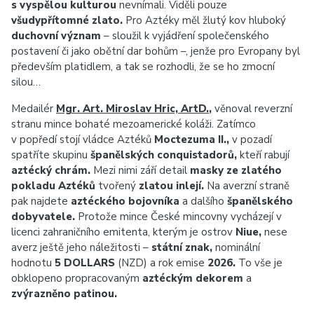
s vyspělou kulturou
nevnímali. Viděli pouze
všudypřítomné zlato.
Pro Aztéky měl žlutý kov hluboký
duchovní význam
– sloužil k vyjádření společenského
postavení či jako obětní dar bohům –, jenže pro Evropany byl
především platidlem, a tak se rozhodli, že se ho zmocní
silou…
Medailér
Mgr. Art. Miroslav Hric, ArtD.
,
věnoval reverzní
stranu mince bohaté mezoamerické koláži. Zatímco
v popředí stojí vládce Aztéků
Moctezuma II.,
v pozadí
spatříte skupinu
španělských conquistadorů,
kteří rabují
aztécký chrám.
Mezi nimi září detail
masky ze zlatého
pokladu Aztéků
tvořený
zlatou inlejí.
Na averzní straně
pak najdete
aztéckého bojovníka
a dalšího
španělského
dobyvatele.
Protože mince České mincovny vycházejí v
licenci zahraničního emitenta, kterým je ostrov
Niue,
nese
averz ještě jeho náležitosti –
státní znak,
nominální
hodnotu
5 DOLLARS
(NZD) a rok emise
2026.
To vše je
obklopeno propracovaným
aztéckým dekorem
a
zvýrazněno patinou.