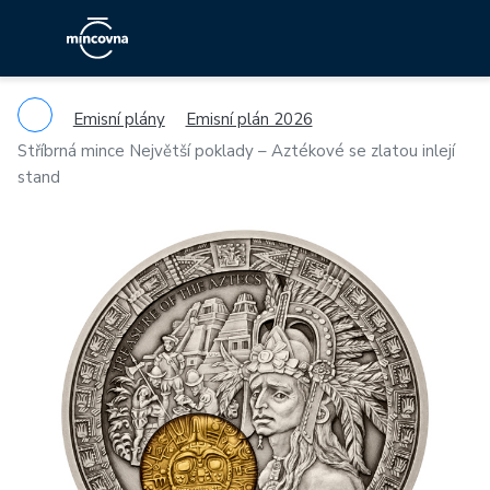
Emisní plány
Emisní plán 2026
Stříbrná mince Největší poklady – Aztékové se zlatou inlejí
stand
Previous
Ne