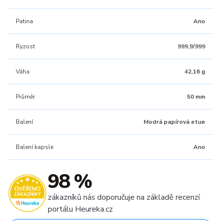
Patina
Ano
Ryzost
999,9/999
Váha
42,16 g
Průměr
50 mm
Balení
Modrá papírová etue
Balení kapsle
Ano
98 %
zákazníků nás doporučuje na základě recenzí
portálu Heureka.cz