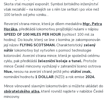
Skota stal muzejní exponát. Symbol britského inženýrství
však nezahálí – na kolejích se s ním lze setkat i po více než
100 letech od jeho vzniku…
Reverzní strana mince, která je dílem medailéra
Mgr. Petra
Horáka
,
předkládá lokomotivu projíždějící nulami v nápisu
SPEED OF 100 MILES PER HOUR
(rychlost 100 mil za
hodinu). Do kouře, který se line z komína, je zakomponován
její název
FLYING SCOTSMAN.
Charakteristický
zelený
nátěr
lokomotivy byl vytvořen s pomocí technologie
kolorování. Averzní strana mince, která je společná celému
cyklu, pak předkládá
železniční koleje a tunel.
Protože
mince České mincovny vycházejí v zahraniční licenci ostrova
Niue,
nesou na averzní straně ještě jeho
státní znak,
nominální hodnotu
1 DOLLAR
(NZD) a rok emise
2024.
Mince věnované slavným lokomotivám si můžete ukládat do
sběratelského alba
,
které rovněž najdete v nabídce České
mincovny.