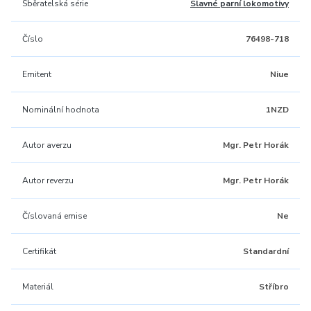
Sběratelská série
Slavné parní lokomotivy
Číslo
76498-718
Emitent
Niue
Nominální hodnota
1NZD
Autor averzu
Mgr. Petr Horák
Autor reverzu
Mgr. Petr Horák
Číslovaná emise
Ne
Certifikát
Standardní
Materiál
Stříbro