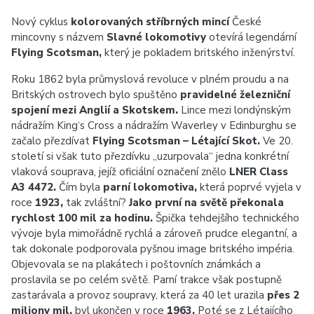
Nový cyklus
kolorovaných stříbrných mincí
České
mincovny s názvem
Slavné lokomotivy
otevírá legendární
Flying Scotsman,
který je pokladem britského inženýrství.
Roku 1862 byla průmyslová revoluce v plném proudu a na
Britských ostrovech bylo spuštěno
pravidelné železniční
spojení mezi Anglií a Skotskem.
Lince mezi londýnským
nádražím King‘s Cross a nádražím Waverley v Edinburghu se
začalo přezdívat
Flying Scotsman – Létající Skot.
Ve 20.
století si však tuto přezdívku „uzurpovala“ jedna konkrétní
vlaková souprava, jejíž oficiální označení znělo
LNER Class
A3 4472.
Čím byla
parní lokomotiva,
která poprvé vyjela v
roce
1923,
tak zvláštní?
Jako první na světě překonala
rychlost 100 mil za hodinu.
Špička tehdejšího technického
vývoje byla mimořádně rychlá a zároveň prudce elegantní, a
tak dokonale podporovala pyšnou image britského impéria.
Objevovala se na plakátech i poštovních známkách a
proslavila se po celém světě. Parní trakce však postupně
zastarávala a provoz soupravy, která za 40 let urazila
přes 2
miliony mil,
byl ukončen v roce
1963.
Poté se z Létajícího