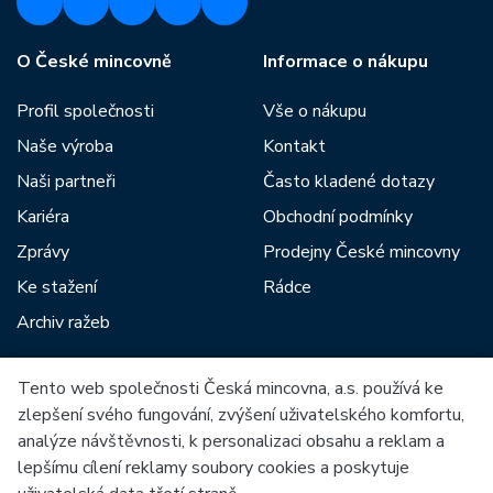
O České mincovně
Informace o nákupu
Profil společnosti
Vše o nákupu
Naše výroba
Kontakt
Naši partneři
Často kladené dotazy
Kariéra
Obchodní podmínky
Zprávy
Prodejny České mincovny
Ke stažení
Rádce
Archiv ražeb
Tento web společnosti Česká mincovna, a.s. používá ke
Mezi naše partnery patří:
zlepšení svého fungování, zvýšení uživatelského komfortu,
analýze návštěvnosti, k personalizaci obsahu a reklam a
lepšímu cílení reklamy soubory cookies a poskytuje