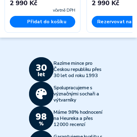
2 990 Kč
2 990 Kč
včetně DPH
Přidat do košíku
Rezervovat na p
Razíme mince pro
Českou republiku přes
30 let od roku 1993
Spolupracujeme s
význačnými sochaři a
výtvarníky
Máme 98% hodnocení
na Heureka a přes
12000 recenzí
Garantujeme kvalitu s