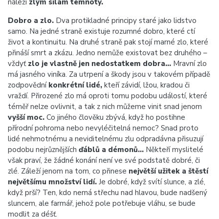
náleží
zlým silám temnoty.
Dobro a zlo.
Dva protikladné principy staré jako lidstvo
samo. Na jedné straně existuje rozumné dobro, které ctí
život a kontinuitu. Na druhé straně pak stojí marné zlo, které
přináší smrt a zkázu. Jedno nemůže existovat bez druhého –
vždyť
zlo je vlastně jen nedostatkem dobra…
Mravní zlo
má jasného viníka. Za utrpení a škody jsou v takovém případě
zodpovědní
konkrétní lidé,
kteří závidí, lžou, kradou či
vraždí. Přirozené zlo má oproti tomu podobu událostí, které
téměř nelze ovlivnit, a tak z nich můžeme vinit snad jenom
vyšší moc.
Co jiného člověku zbývá, když ho postihne
přírodní pohroma nebo nevyléčitelná nemoc? Snad proto
lidé nehmotnému a neviditelnému zlu odpradávna přisuzují
podobu nejrůznějších
ďáblů a démonů…
Někteří myslitelé
však praví, že žádné konání není ve své podstatě dobré, či
zlé. Záleží jenom na tom, co přinese
největší užitek a štěstí
největšímu množství lidí.
Je dobré, když svítí slunce, a zlé,
když prší? Ten, kdo nemá střechu nad hlavou, bude nadšený
sluncem, ale farmář, jehož pole potřebuje vláhu, se bude
modlit za déšť.