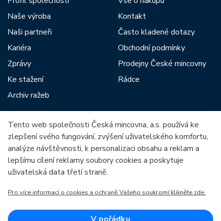
Profil společnosti
Vše o nákupu
Naše výroba
Kontakt
Naši partneři
Často kladené dotazy
Kariéra
Obchodní podmínky
Zprávy
Prodejny České mincovny
Ke stažení
Rádce
Archiv ražeb
Tento web společnosti Česká mincovna, a.s. používá ke
Mezi naše partnery patří:
zlepšení svého fungování, zvýšení uživatelského komfortu,
analýze návštěvnosti, k personalizaci obsahu a reklam a
lepšímu cílení reklamy soubory cookies a poskytuje
uživatelská data třetí straně.
Pro více informací o cookies a ochraně Vašeho soukromí klikněte zde.
Evropská unie
Evropský fond pro regionální rozvoj
OP Podnikání a inovace pro konkurenceschopnost
Evropská unie
V pořádku