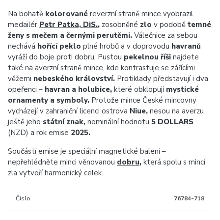
Na bohatě
kolorované
reverzní straně mince vyobrazil
medailér
Petr Patka, DiS.
,
zosobněné
zlo
v podobě
temné
ženy s mečem a černými perutěmi.
Válečnice za sebou
nechává
hořící peklo
plné hrobů a v doprovodu
havranů
vyráží do boje proti dobru. Pustou
pekelnou říši
najdete
také na averzní straně mince, kde kontrastuje se zářícími
věžemi
nebeského království.
Protiklady představují i dva
opeřenci –
havran a holubice,
které obklopují
mystické
ornamenty a symboly.
Protože mince České mincovny
vycházejí v zahraniční licenci ostrova
Niue,
nesou na averzu
ještě jeho
státní znak,
nominální hodnotu
5 DOLLARS
(NZD) a rok emise
2025.
Součástí emise je speciální magnetické balení –
nepřehlédněte minci věnovanou
dobru
,
která spolu s mincí
zla vytvoří harmonický celek.
Číslo
76784-718