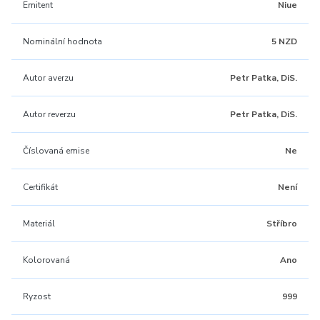
Emitent
Niue
Nominální hodnota
5 NZD
Autor averzu
Petr Patka, DiS.
Autor reverzu
Petr Patka, DiS.
Číslovaná emise
Ne
Certifikát
Není
Materiál
Stříbro
Kolorovaná
Ano
Ryzost
999