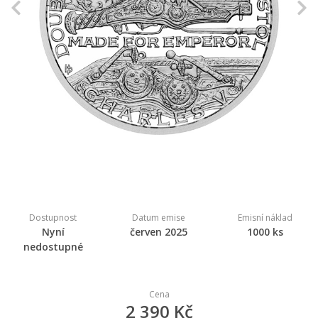
Previous
N
Dostupnost
Datum emise
Emisní náklad
Nyní
červen 2025
1000 ks
nedostupné
Cena
2 390 Kč