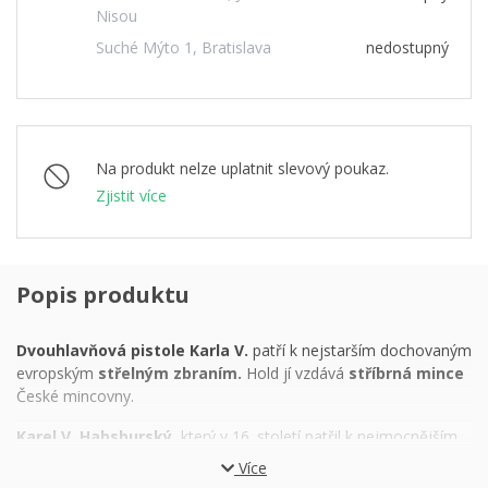
Nisou
Suché Mýto 1, Bratislava
nedostupný
Na produkt nelze uplatnit slevový poukaz.
Zjistit více
Popis produktu
Dvouhlavňová pistole Karla V.
patří k nejstarším dochovaným
evropským
střelným zbraním.
Hold jí vzdává
stříbrná mince
České mincovny.
Karel V. Habsburský,
který v 16. století patřil k nejmocnějším
mužům planety, mohl směle prohlásit:
„Nad mojí říší slunce
Více
nezapadá!“
Byl totiž svrchovaným vládcem dvou mocných