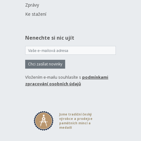
Zprávy
Ke stažení
Nenechte si nic ujít
Chci zasílat novinky
Vložením e-mailu souhlasíte s
podmínkami
zpracování osobních údajů
Jsme tradiční český
výrobce a prodejce
pamětních mincí a
medailí