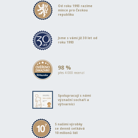
Od roku 1993 razíme
mince pro Českou
republiku
Jsme s vámi již 30 let od
roku 1993
98 %
přes 4 000 recenzí
Spolupracují s námi
význační sochaři a
výtvarníci
S našimi výrobky
se denně setkává
10 milionů lidí