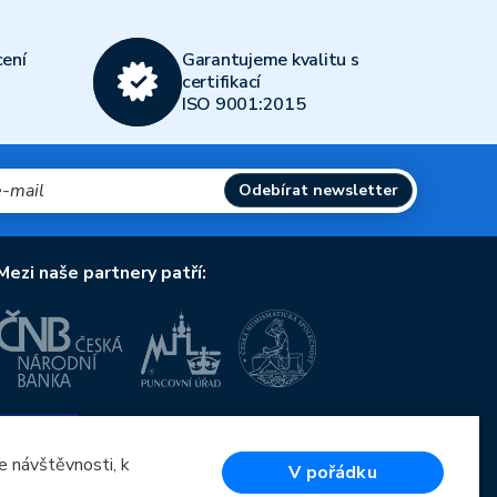
ení
Garantujeme kvalitu s
certifikací
ISO 9001:2015
Odebírat newsletter
Mezi naše partnery patří:
Evropská unie
Evropský fond pro regionální rozvoj
OP Podnikání a inovace pro konkurenceschopnost
e návštěvnosti, k
V pořádku
Evropská unie