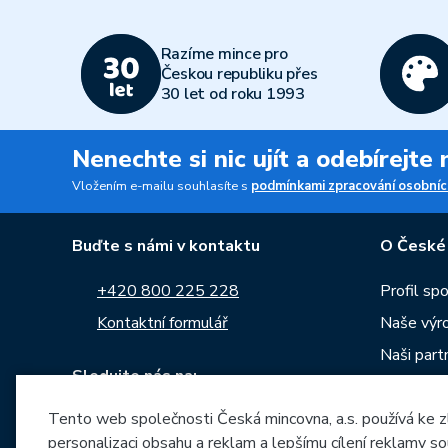
Razíme mince pro
Českou republiku přes
30 let od roku 1993
Nenechte si nic ujít a odebírejte
Vložením e-mailu souhlasíte s
podmínkami zpracování osobníc
Buďte s námi v kontaktu
O České
+420 800 225 228
Profil sp
Kontaktní formulář
Naše výr
Naši part
Sledujte nás na:
Kariéra
Tento web společnosti Česká mincovna, a.s. používá ke z
Zprávy
personalizaci obsahu a reklam a lepšímu cílení reklamy so