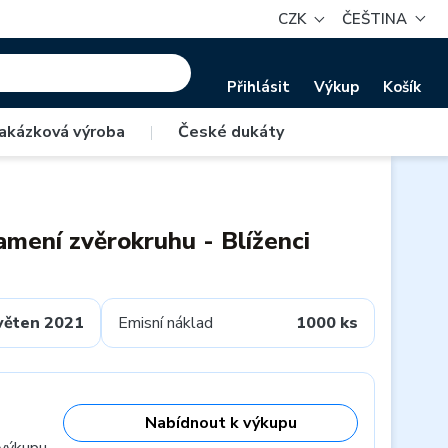
CZK
ČEŠTINA
Přihlásit
Výkup
Košík
akázková výroba
|
České dukáty
amení zvěrokruhu - Blíženci
věten 2021
Emisní náklad
1000 ks
Nabídnout k výkupu