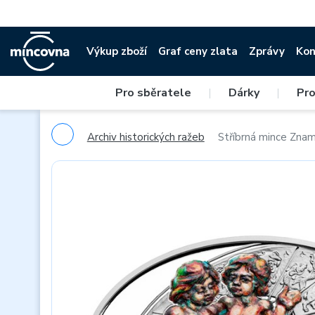
Výkup zboží
Graf ceny zlata
Zprávy
Kon
Pro sběratele
|
Dárky
|
Pro
Archiv historických ražeb
Stříbrná mince Zname