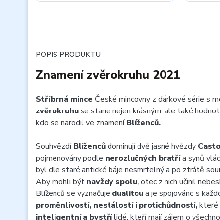
POPIS PRODUKTU
Znamení zvěrokruhu 2021
Stříbrná mince
České mincovny z dárkové série s m
zvěrokruhu
se stane nejen krásným, ale také hodno
kdo se narodil ve znamení
Blíženců.
Souhvězdí
Blíženců
dominují dvě jasné hvězdy
Casto
pojmenovány podle
nerozlučných bratří
a synů vlád
byl dle staré antické báje nesmrtelný a po ztrátě sour
Aby mohli být
navždy spolu,
otec z nich učinil nebe
Blíženců se vyznačuje
dualitou
a je spojováno s každ
proměnlivostí, nestálostí i protichůdností,
které p
inteligentní a bystří
lidé, kteří mají zájem o všechno