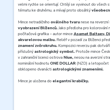
velmi rychle se orientují. Chtějí se vyvinout do všech s
tématu ke druhému, a mívají proto obsáhlý
všeobecn
Mince netradičního
oválného tvaru
nese na reverzní
vyobrazení Blíženců.
Jako předloha pro kolorování 
počítačová grafika – autor mince
Asamat Baltaev, Di
akvarelovou malbu.
Reliéf v pozadí za Blíženci pře
znamení zvěrokruhu.
Kompozici reverzu pak dotváří 
příslušný
astrologický symbol.
Protože mince České
v zahraniční licenci ostrova
Niue,
nesou na averzní str
nominální hodnotu
ONE DOLLAR
(NZD) a letopočet
obklopeno dvanácti
astrologickými znameními.
Mince je uložena do
elegantní krabičky.