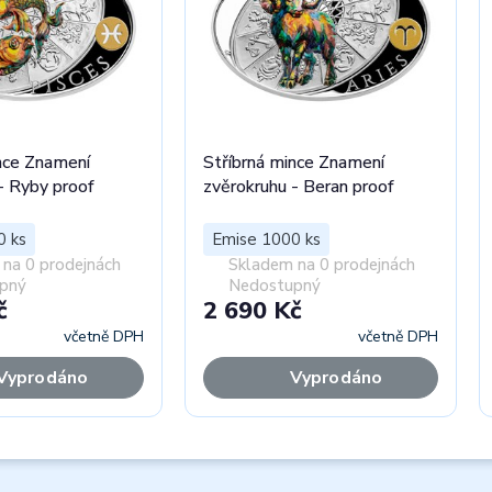
nce Znamení
Stříbrná mince Znamení
- Ryby proof
zvěrokruhu - Beran proof
0 ks
Emise 1000 ks
na 0 prodejnách
Skladem na 0 prodejnách
pný
Nedostupný
č
2 690 Kč
včetně DPH
včetně DPH
Vyprodáno
Vyprodáno