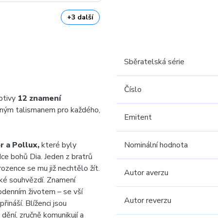
+3 další
Sběratelská série
Číslo
otivy
12 znamení
tným talismanem pro každého,
Emitent
r a Pollux,
které byly
Nominální hodnota
ce bohů Dia. Jeden z bratrů
ozence se mu již nechtělo žít.
Autor averzu
ské souhvězdí. Znamení
odenním životem – se vší
Autor reverzu
řináší. Blíženci jsou
 dění, zručně komunikují a