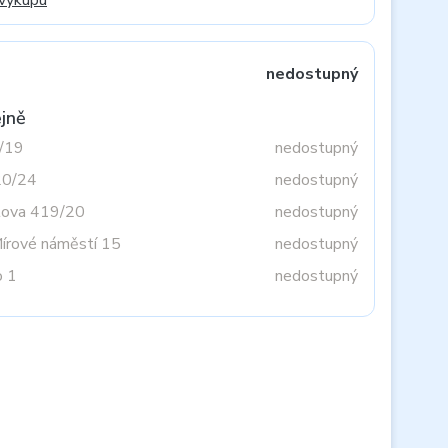
 výkupu
nedostupný
jně
3/19
nedostupný
20/24
nedostupný
tova 419/20
nedostupný
Mírové náměstí 15
nedostupný
o 1
nedostupný