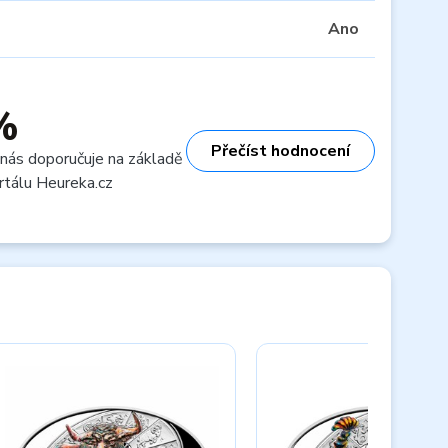
Ano
%
Přečíst hodnocení
 nás doporučuje na základě
rtálu Heureka.cz