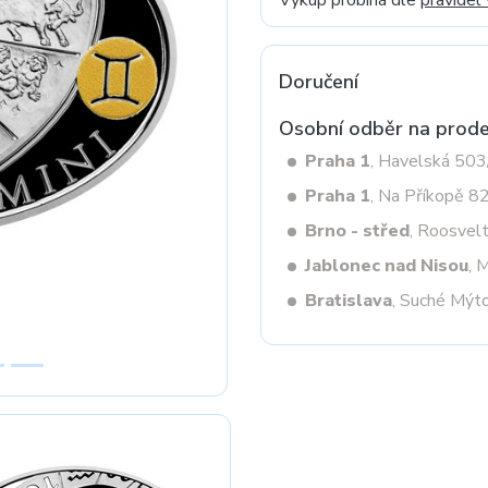
Výkup probíhá dle
pravidel
Doručení
Next
Osobní odběr na prode
Praha 1
, Havelská 50
Praha 1
, Na Příkopě 8
Brno - střed
, Roosvel
Jablonec nad Nisou
, 
Bratislava
, Suché Mýt