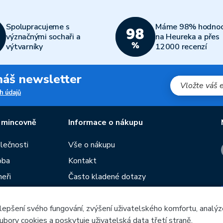
Spolupracujeme s
Máme 98% hodnoc
význačnými sochaři a
na Heureka a přes
výtvarníky
12000 recenzí
 náš newsletter
h údajů
 mincovně
Informace o nákupu
olečnosti
Vše o nákupu
oba
Kontakt
neři
Často kladené dotazy
Obchodní podmínky
lepšení svého fungování, zvýšení uživatelského komfortu, analýz
Prodejny České mincovny
ubory cookies a poskytuje uživatelská data třetí straně.