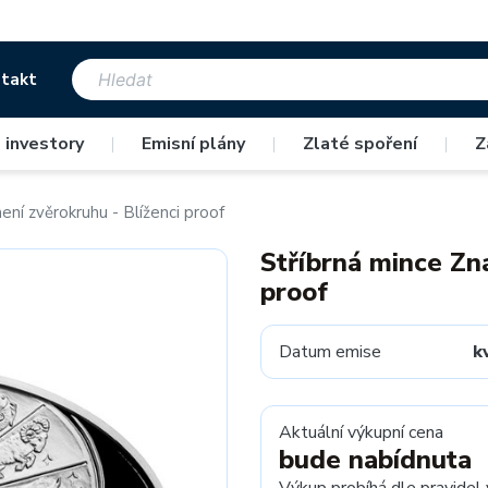
takt
 investory
|
Emisní plány
|
Zlaté spoření
|
Z
ní zvěrokruhu - Blíženci proof
Stříbrná mince Zn
proof
Datum emise
k
Aktuální výkupní cena
bude nabídnuta