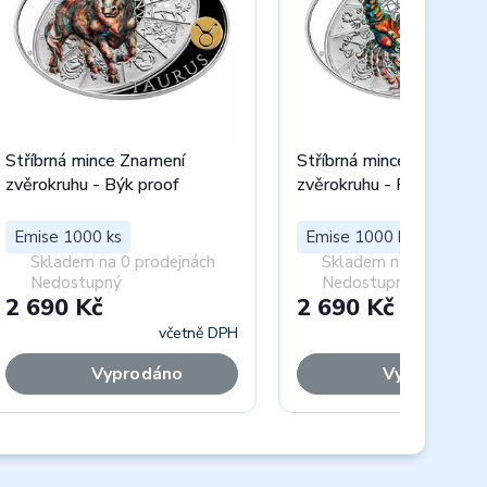
Stříbrná mince Znamení
Stříbrná mince Znamení
zvěrokruhu - Býk proof
zvěrokruhu - Rak proof
Emise 1000 ks
Emise 1000 ks
Skladem na 0 prodejnách
Skladem na 0 prodejn
Nedostupný
Nedostupný
2 690 Kč
2 690 Kč
včetně DPH
včet
Vyprodáno
Vyprodáno
Next