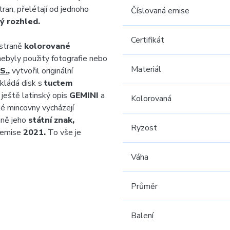
tran, přelétají od jednoho
Číslovaná emise
ý rozhled.
Certifikát
 straně
kolorované
nebyly použity fotografie nebo
Materiál
S.
,
vytvořil originální
dkládá disk s
tuctem
ještě latinský opis
GEMINI
a
Kolorovaná
 mincovny vycházejí
aně jeho
státní znak,
Ryzost
 emise
2021.
To vše je
Váha
Průměr
Balení