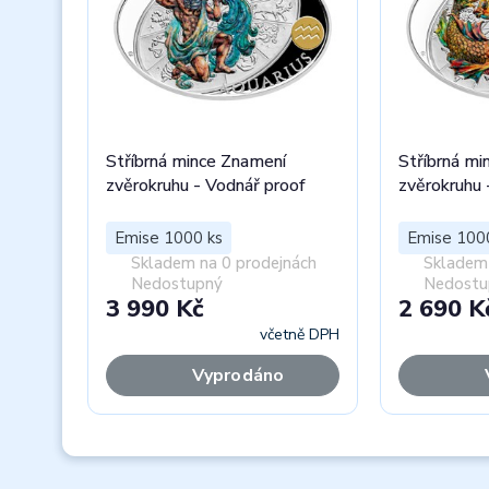
Stříbrná mince Znamení
Stříbrná mi
zvěrokruhu - Vodnář proof
zvěrokruhu 
Emise 1000 ks
Emise 100
Skladem na 0 prodejnách
Skladem 
Nedostupný
Nedostu
3 990 Kč
2 690 K
včetně DPH
Vyprodáno
Previous