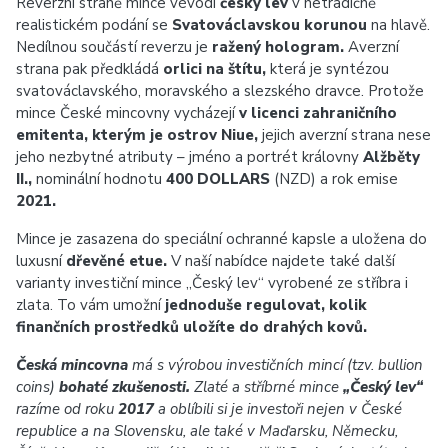
Reverzní straně mince vévodí
český lev
v netradičně
realistickém podání se
Svatováclavskou korunou
na hlavě.
Nedílnou součástí reverzu je
ražený hologram.
Averzní
strana pak předkládá
orlici na štítu,
která je syntézou
svatováclavského, moravského a slezského dravce. Protože
mince České mincovny vycházejí
v licenci zahraničního
emitenta, kterým je ostrov Niue,
jejich averzní strana nese
jeho nezbytné atributy – jméno a portrét královny
Alžběty
II.,
nominální hodnotu
400 DOLLARS
(NZD) a rok emise
2021.
Mince je zasazena do speciální ochranné kapsle a uložena do
luxusní
dřevěné etue.
V naší nabídce najdete také další
varianty investiční mince „Český lev“ vyrobené ze stříbra i
zlata. To vám umožní
jednoduše regulovat, kolik
finančních prostředků uložíte do drahých kovů.
Česká mincovna
má s výrobou investičních mincí (tzv. bullion
coins)
bohaté zkušenosti.
Zlaté a stříbrné mince
„Český lev“
razíme od roku
2017
a oblíbili si je investoři nejen v České
republice a na Slovensku, ale také v Maďarsku, Německu,