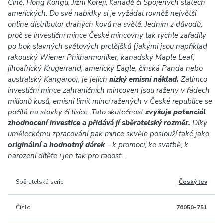
Číně, Hong Kongu, Jižní Koreji, Kanadě či Spojených státech
amerických. Do své nabídky si je vyžádal rovněž největší
online distributor drahých kovů na světě. Jedním z důvodů,
proč se investiční mince České mincovny tak rychle zařadily
po bok slavných světových protějšků (jakými jsou například
rakouský Wiener Philharmoniker, kanadský Maple Leaf,
jihoafrický Krugerrand, americký Eagle, čínská Panda nebo
australský Kangaroo), je jejich
nízký emisní náklad.
Zatímco
investiční mince zahraničních mincoven jsou raženy v řádech
milionů kusů, emisní limit mincí ražených v České republice se
počítá na stovky či tisíce. Tato skutečnost
zvyšuje potenciál
zhodnocení investice a přidává jí sběratelský rozměr.
Díky
uměleckému zpracování pak mince skvěle poslouží také jako
originální a hodnotný dárek
– k promoci, ke svatbě, k
narození dítěte i jen tak pro radost…
Sběratelská série
Český lev
Číslo
76050-751