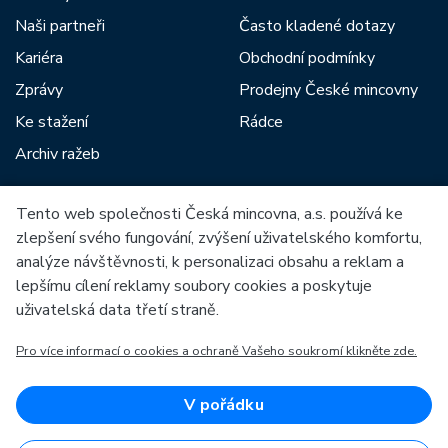
Naši partneři
Často kladené dotazy
Kariéra
Obchodní podmínky
Zprávy
Prodejny České mincovny
Ke stažení
Rádce
Archiv ražeb
Tento web společnosti Česká mincovna, a.s. používá ke
Mezi naše partnery patří:
zlepšení svého fungování, zvýšení uživatelského komfortu,
analýze návštěvnosti, k personalizaci obsahu a reklam a
lepšímu cílení reklamy soubory cookies a poskytuje
uživatelská data třetí straně.
Pro více informací o cookies a ochraně Vašeho soukromí klikněte zde.
Evropská unie
Evropský fond pro regionální rozvoj
OP Podnikání a inovace pro konkurenceschopnost
Evropská unie
V pořádku
Evropský fond pro regionální rozvoj
Investice do vaší budoucnosti