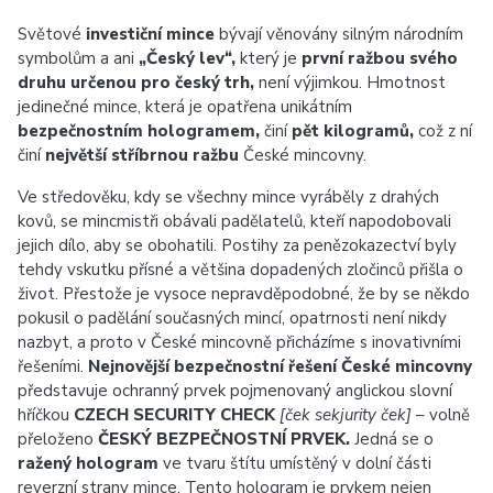
Světové
investiční mince
bývají věnovány silným národním
symbolům a ani
„Český lev“,
který je
první ražbou svého
druhu určenou pro český trh,
není výjimkou. Hmotnost
jedinečné mince, která je opatřena unikátním
bezpečnostním hologramem,
činí
pět kilogramů,
což z ní
činí
největší stříbrnou ražbu
České mincovny.
Ve středověku, kdy se všechny mince vyráběly z drahých
kovů, se mincmistři obávali padělatelů, kteří napodobovali
jejich dílo, aby se obohatili. Postihy za penězokazectví byly
tehdy vskutku přísné a většina dopadených zločinců přišla o
život. Přestože je vysoce nepravděpodobné, že by se někdo
pokusil o padělání současných mincí, opatrnosti není nikdy
nazbyt, a proto v České mincovně přicházíme s inovativními
řešeními.
Nejnovější bezpečnostní řešení České mincovny
představuje ochranný prvek pojmenovaný anglickou slovní
hříčkou
CZECH SECURITY CHECK
[ček sekjurity ček]
– volně
přeloženo
ČESKÝ BEZPEČNOSTNÍ PRVEK.
Jedná se o
ražený hologram
ve tvaru štítu umístěný v dolní části
reverzní strany mince. Tento hologram je prvkem nejen