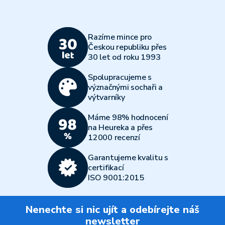
Razíme mince pro
Českou republiku přes
30 let od roku 1993
Spolupracujeme s
význačnými sochaři a
výtvarníky
Máme 98% hodnocení
na Heureka a přes
12000 recenzí
Garantujeme kvalitu s
certifikací
ISO 9001:2015
Nenechte si nic ujít a odebírejte náš
newsletter