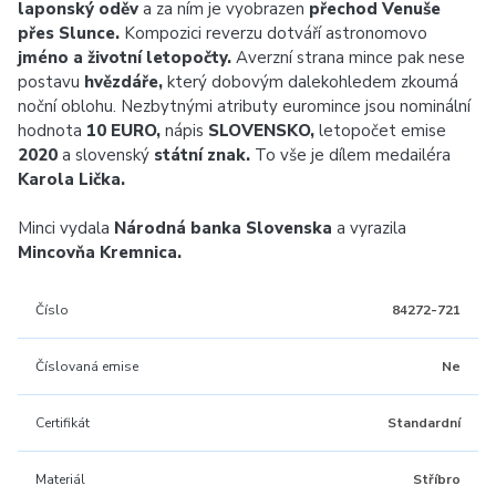
laponský oděv
a za ním je vyobrazen
přechod Venuše
přes Slunce.
Kompozici reverzu dotváří astronomovo
jméno a životní letopočty.
Averzní strana mince pak nese
postavu
hvězdáře,
který dobovým dalekohledem zkoumá
noční oblohu. Nezbytnými atributy euromince jsou nominální
hodnota
10 EURO,
nápis
SLOVENSKO,
letopočet emise
2020
a slovenský
státní znak.
To vše je dílem medailéra
Karola Lička.
Minci vydala
Národná banka Slovenska
a vyrazila
Mincovňa Kremnica.
Číslo
84272-721
Číslovaná emise
Ne
Certifikát
Standardní
Materiál
Stříbro