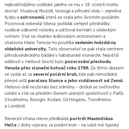
nejkvalitnějšímu vzdělání, jakého se mu v 18. století mohlo
dostat. Studoval filozofii, teologii a přírodní vědy – zejména
fyziku a
astronomii,
která se stala jeho životním posláním.
Pozoroval nebeská tělesa, pořádal veřejné přednášky,
vydával odborné ročenky a udržoval kontakt s vědeckým
světem. Stal se císařsko-královským astronomem a
císařovna Marie Terezie ho pověřila
vedením hvězdárny
vídeňské univerzity.
Tato observatoř se pak stala centrem
přírodovědeckého bádání v habsburské monarchii. Největší
událostí v Hellově životě bylo
pozorování přechodu
Venuše přes sluneční kotouč roku 1769.
Za tímto úkazem
se vydal až za
severní polární kruh,
kde pak mimořádně
přesně určil
paralaxu Slunce a jeho vzdálenost od Země.
Hellovo úsilí nezůstalo bez odměny – dočkal se světového
uznání a stal se předním členem učených společností v Paříži,
Stockholmu, Bologni, Kodani, Göttingenu, Trondheimu
a Londýně.
Reverzní strana mince předkládá
portrét Maximiliána
Hella
z doby výpravy za polární kruh – na sobě má typický