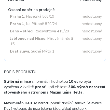
Doručení
Osobní odběr na prodejně
Praha 1
, Havelská 503/19
nedostupný
Praha 1
, Na Příkopě 820/24
nedostupný
Brno - střed
, Roosveltova 419/20
nedostupný
Jablonec nad Nisou
, Mírové náměstí
nedostupný
15
Bratislava
, Suché Mýto 1
nedostupný
POPIS PRODUKTU
Stříbrná mince
s nominální hodnotou
10 euro
byla
vyražena v kvalitě
proof
u příležitosti
300. výročí narození
slovenského astronoma Maximiliána Hella.
Maximilián Hell
se narodil poblíž dnešní Banské Štiavnice.
Když vstoupil do jezuitského řádu, získal přístup k