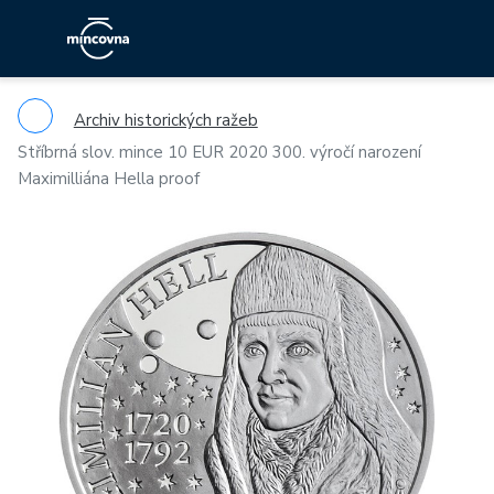
Archiv historických ražeb
Stříbrná slov. mince 10 EUR 2020 300. výročí narození
Maximilliána Hella proof
Previous
Ne