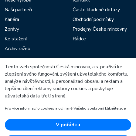
Naše výroba
Kontakt
Naši partneři
Často kladené dotazy
Kariéra
Obchodní podmínky
Zprávy
Prodejny České mincovny
Ke stažení
Rádce
Archiv ražeb
Tento web společnosti Česká mincovna, a.s. používá ke
Mezi naše partnery patří:
zlepšení svého fungování, zvýšení uživatelského komfortu,
analýze návštěvnosti, k personalizaci obsahu a reklam a
lepšímu cílení reklamy soubory cookies a poskytuje
uživatelská data třetí straně.
Pro více informací o cookies a ochraně Vašeho soukromí klikněte zde.
Evropská unie
Evropský fond pro regionální rozvoj
OP Podnikání a inovace pro konkurenceschopnost
Evropská unie
V pořádku
Evropský fond pro regionální rozvoj
Investice do vaší budoucnosti