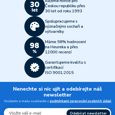
Razíme mince pro
Českou republiku přes
30 let od roku 1993
Spolupracujeme s
význačnými sochaři a
výtvarníky
Máme 98% hodnocení
na Heureka a přes
12000 recenzí
Garantujeme kvalitu s
certifikací
ISO 9001:2015
Nenechte si nic ujít a odebírejte náš
newsletter
Vložením e-mailu souhlasíte s
podmínkami zpracování osobních údajů
Odebírat newsletter