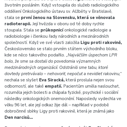
životním posláním. Když vstoupila do služeb radiologického
oddělení Onkologického ústavu sv. Alžběty v Bratislavě,
stala se
první ženou na Slovensku, která se věnovala
radioterapii.
Její hvězda v oboru od té doby rychle
stoupala. Stala se
průkopnicí
onkologické radiologie a
radiobiologie i členkou řady národních a mezinárodních
společností. Když ve své vlasti založila
Ligu proti rakovině,
Československo se stalo prvním státem východního bloku,
kde se něco takového podařilo.
„Najväčším úspechom LPR
bolo, že sme sa dostali do povedomia významných
medzinárodných organizácií. Odstránili sme tabu, ktoré
dovtedy pretrvávalo – nehovoriť, nepočuť a nevidieť rakovinu,“
nechala se slyšet
Eva Siracká,
která proslula nejen svou
odborností, ale také
empatií.
Pacientům uměla naslouchat,
rozuměla jejich bolesti a chápala fyzické, psychické i sociální
následky onkologických onemocnění. Naposledy vydechla ve
věku 96 let, ale její odkaz žije dál – například v podobě
dobročinné sbírky Ligy proti rakovině, která je známá jako
Den narcisů…