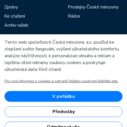
Zprávy
Prodejny České mincovny
Ke stažení
Rádce
Archiv ražeb
Tento web společnosti Česká mincovna, a.s. používá ke
Mezi naše partnery patří:
zlepšení svého fungování, zvýšení uživatelského komfortu,
analýze návštěvnosti, k personalizaci obsahu a reklam a
lepšímu cílení reklamy soubory cookies a poskytuje
uživatelská data třetí straně.
Pro více informací o cookies a ochraně Vašeho soukromí klikněte zde.
Evropská unie
Evropský fond pro regionální rozvoj
OP Podnikání a inovace pro konkurenceschopnost
Evropská unie
V pořádku
Evropský fond pro regionální rozvoj
Investice do vaší budoucnosti
Předvolby