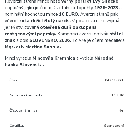
Reverzní strana mince nese
věrný portrét Evy Siracké
doplněný jejím jménem, životními letopočty
1926–2023
a
nominální hodnotou mince
10 EURO.
Averzní straně pak
vévodí
ruka držící žlutý narcis.
V pozadí za ní se vyjímá
ještě stylizovaná
otevřená dlaň obklopená
rentgenovými paprsky.
Kompozici averzu dotváří
státní
znak
a opis
SLOVENSKO, 2026.
To vše je dílem medailéra
Mgr. art. Martina Sabola.
Minci vyrazila
Mincovňa Kremnica
a vydala
Národná
banka Slovenska.
Číslo
84769-721
Nominální hodnota
10 EUR
Číslovaná emise
Ne
Certifikát
Standardní