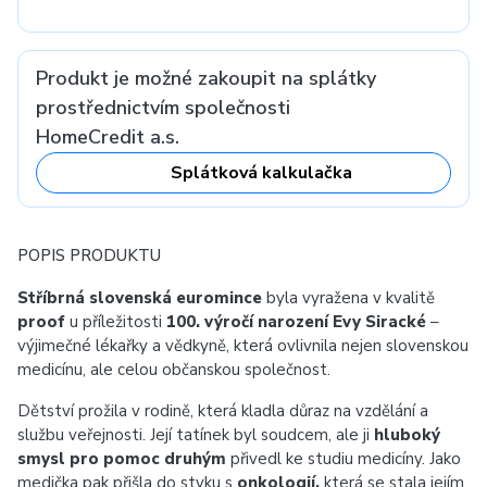
Produkt je možné zakoupit na splátky
prostřednictvím společnosti
HomeCredit a.s.
Splátková kalkulačka
POPIS PRODUKTU
Stříbrná slovenská euromince
byla vyražena v kvalitě
proof
u příležitosti
100. výročí narození Evy Siracké
–
výjimečné lékařky a vědkyně, která ovlivnila nejen slovenskou
medicínu, ale celou občanskou společnost.
Dětství prožila v rodině, která kladla důraz na vzdělání a
službu veřejnosti. Její tatínek byl soudcem, ale ji
hluboký
smysl pro pomoc druhým
přivedl ke studiu medicíny. Jako
medička pak přišla do styku s
onkologií,
která se stala jejím