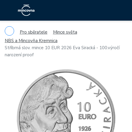
Pro sběratele
Mince světa
NBS a Mincovňa Kremnica
Stříbrná slov. mince 10 EUR 2026 Eva Siracká - 100.výročí
narození proof
Previous
Ne