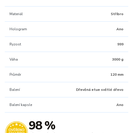
Materiál
Stříbro
Hologram
Ano
Ryzost
999
Váha
3000 g
Průměr
120 mm
Balení
Dřevěná etue světlé dřevo
Balení kapsle
Ano
98 %