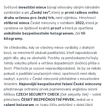
Světové
investiční mince
bývají věnovány silným národním
symbolům a ani
„Český lev“,
který je
první ražbou svého
druhu určenou pro český trh,
není výjimkou. Hmotnost
stříbrné mince
České mincovny s ročníkem
2022,
která je
vyražena ve špičkové kvalitě
proof
a která je opatřena
unikátním bezpečnostním hologramem,
činí
tři
kilogramy.
Ve středověku, kdy se všechny mince vyráběly z drahých
kovů, se mincmistři obávali padělatelů, kteří napodobovali
jejich dílo, aby se obohatili. Postihy za penězokazectví byly
tehdy vskutku přísné a většina dopadených zločinců přišla o
život. Přestože je vysoce nepravděpodobné, že by se někdo
pokusil o padělání současných mincí, opatrnosti není nikdy
nazbyt, a proto v České mincovně přicházíme s inovativními
řešeními.
Nejnovější bezpečnostní řešení České mincovny
představuje ochranný prvek pojmenovaný anglickou slovní
hříčkou
CZECH SECURITY CHECK
[ček sekjurity ček]
– volně
přeloženo
ČESKÝ BEZPEČNOSTNÍ PRVEK.
Jedná se o
ražený hologram
ve tvaru štítu umístěný v dolní části