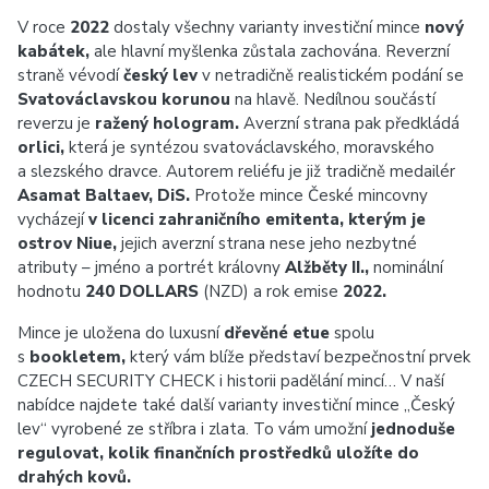
V roce
2022
dostaly všechny varianty investiční mince
nový
kabátek,
ale hlavní myšlenka zůstala zachována. Reverzní
straně vévodí
český lev
v netradičně realistickém podání se
Svatováclavskou korunou
na hlavě. Nedílnou součástí
reverzu je
ražený hologram.
Averzní strana pak předkládá
orlici,
která je syntézou svatováclavského, moravského
a slezského dravce. Autorem reliéfu je již tradičně medailér
Asamat Baltaev, DiS.
Protože mince České mincovny
vycházejí
v licenci zahraničního emitenta, kterým je
ostrov Niue,
jejich averzní strana nese jeho nezbytné
atributy – jméno a portrét královny
Alžběty II.
,
nominální
hodnotu
240 DOLLARS
(NZD) a rok emise
2022.
Mince je uložena do luxusní
dřevěné etue
spolu
s
bookletem,
který vám blíže představí bezpečnostní prvek
CZECH SECURITY CHECK i historii padělání mincí… V naší
nabídce najdete také další varianty investiční mince „Český
lev“ vyrobené ze stříbra i zlata. To vám umožní
jednoduše
regulovat, kolik finančních prostředků uložíte do
drahých kovů.