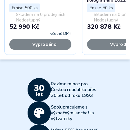
hologramem 2022 p
Emise 500 ks
Emise 50 ks
Skladem na 0 prodejnách
Skladem na 0 pro
Nedostupný
Nedostupný
52 990 Kč
320 878 Kč
včetně DPH
Vyprodáno
Vyprodá
Razíme mince pro
Českou republiku přes
30 let od roku 1993
Spolupracujeme s
význačnými sochaři a
výtvarníky