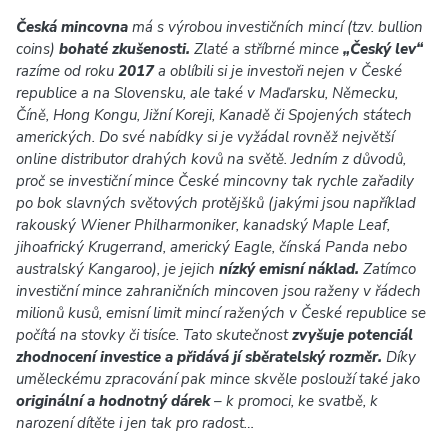
Česká mincovna
má s výrobou investičních mincí (tzv. bullion
coins)
bohaté zkušenosti.
Zlaté a stříbrné mince
„Český lev“
razíme od roku
2017
a oblíbili si je investoři nejen v České
republice a na Slovensku, ale také v Maďarsku, Německu,
Číně, Hong Kongu, Jižní Koreji, Kanadě či Spojených státech
amerických. Do své nabídky si je vyžádal rovněž největší
online distributor drahých kovů na světě. Jedním z důvodů,
proč se investiční mince České mincovny tak rychle zařadily
po bok slavných světových protějšků (jakými jsou například
rakouský Wiener Philharmoniker, kanadský Maple Leaf,
jihoafrický Krugerrand, americký Eagle, čínská Panda nebo
australský Kangaroo), je jejich
nízký emisní náklad.
Zatímco
investiční mince zahraničních mincoven jsou raženy v řádech
milionů kusů, emisní limit mincí ražených v České republice se
počítá na stovky či tisíce. Tato skutečnost
zvyšuje potenciál
zhodnocení investice a přidává jí sběratelský rozměr.
Díky
uměleckému zpracování pak mince skvěle poslouží také jako
originální a hodnotný dárek
– k promoci, ke svatbě, k
narození dítěte i jen tak pro radost…