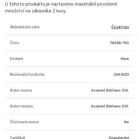
U tohoto produktu je nastaveno maximální povolené
množství na zákazníka 2 kusy.
Sběratelská série
Český lev
Číslo
76188-751
Emitent
Niue
Nominální hodnota
240 NZD
Autor averzu
Asamat Baltaev, DiS.
Autor reverzu
Asamat Baltaev, DiS.
Číslovaná emise
Ne
Certifikát
Standardní