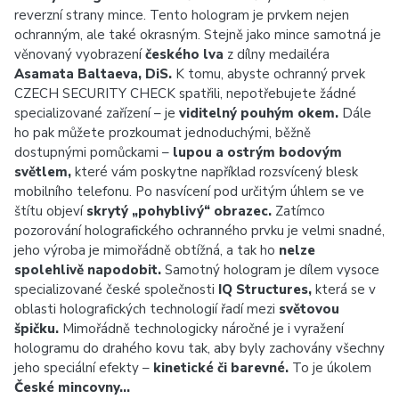
reverzní strany mince. Tento hologram je prvkem nejen
ochranným, ale také okrasným. Stejně jako mince samotná je
věnovaný vyobrazení
českého lva
z dílny medailéra
Asamata Baltaeva, DiS.
K tomu, abyste ochranný prvek
CZECH SECURITY CHECK spatřili, nepotřebujete žádné
specializované zařízení – je
viditelný pouhým okem.
Dále
ho pak můžete prozkoumat jednoduchými, běžně
dostupnými pomůckami –
lupou a ostrým bodovým
světlem,
které vám poskytne například rozsvícený blesk
mobilního telefonu. Po nasvícení pod určitým úhlem se ve
štítu objeví
skrytý „pohyblivý“ obrazec.
Zatímco
pozorování holografického ochranného prvku je velmi snadné,
jeho výroba je mimořádně obtížná, a tak ho
nelze
spolehlivě napodobit.
Samotný hologram je dílem vysoce
specializované české společnosti
IQ Structures,
která se v
oblasti holografických technologií řadí mezi
světovou
špičku.
Mimořádně technologicky náročné je i vyražení
hologramu do drahého kovu tak, aby byly zachovány všechny
jeho speciální efekty –
kinetické či barevné.
To je úkolem
České mincovny…