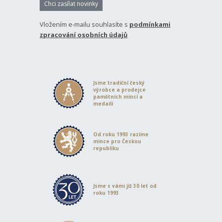
Chci zasílat novinky
Vložením e-mailu souhlasíte s
podmínkami
zpracování osobních údajů
Jsme tradiční český
výrobce a prodejce
pamětních mincí a
medailí
Od roku 1993 razíme
mince pro Českou
republiku
Jsme s vámi již 30 let od
roku 1993