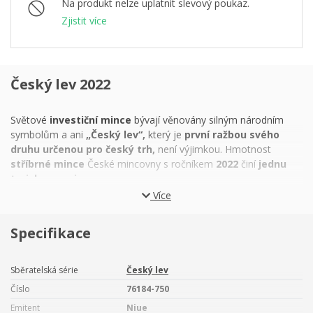
Na produkt nelze uplatnit slevový poukaz.
Zjistit více
Český lev 2022
Světové
investiční mince
bývají věnovány silným národním
symbolům a ani
„Český lev“,
který je
první ražbou svého
druhu určenou pro český trh,
není výjimkou. Hmotnost
stříbrné mince
České mincovny s ročníkem
2022
činí
jednu
trojskou unci.
Více
Nejznámější příběh o tom, jak se exotický
lev
stal symbolem
české země, představuje
pověst o Bruncvíkovi
– bájném
Specifikace
knížeti, který cestoval až do daleké Afriky, kde pomohl králi
zvířat v boji s lítou saní. Věrohodnější vysvětlení nabízejí
staří
kronikáři.
Podle nich roku
1158
císař Fridrich I. Barbarossa
Sběratelská série
Český lev
odměnil
knížete Vladislava II.
královskou korunou a novým
Číslo
76184-750
erbovním zvířetem, které nahradilo dosavadní orlici.
Lev
Emitent
Niue
představoval ctnosti rytíře, sílu a odvahu, které Vladislav