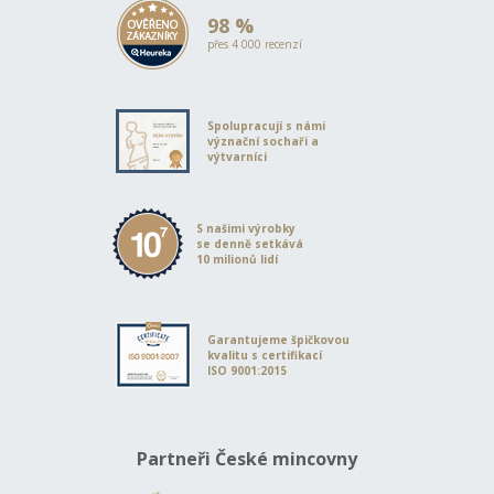
98 %
přes 4 000 recenzí
Spolupracují s námi
význační sochaři a
výtvarníci
S našimi výrobky
se denně setkává
10 milionů lidí
Garantujeme špičkovou
kvalitu s certifikací
ISO 9001:2015
Partneři České mincovny