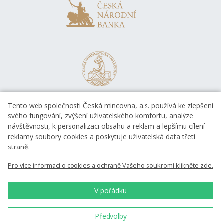
Tento web společnosti Česká mincovna, a.s. používá ke zlepšení
svého fungování, zvýšení uživatelského komfortu, analýze
návštěvnosti, k personalizaci obsahu a reklam a lepšímu cílení
reklamy soubory cookies a poskytuje uživatelská data třetí
straně.
EVROPSKÁ UNIE
Pro více informací o cookies a ochraně Vašeho soukromí klikněte zde.
Evropský fond pro regionální rozvoj
OP Podnikání a inovace pro konkurenceschopnost
EVROPSKÁ UNIE
V pořádku
Evropský fond pro regionální rozvoj
Investice do vaší budoucnosti
Předvolby