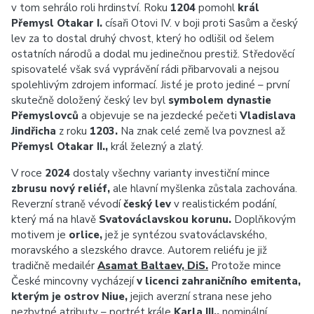
v tom sehrálo roli hrdinství. Roku
1204
pomohl
král
Přemysl Otakar I.
císaři Otovi IV. v boji proti Sasům a český
lev za to dostal druhý chvost, který ho odlišil od šelem
ostatních národů a dodal mu jedinečnou prestiž. Středověcí
spisovatelé však svá vyprávění rádi přibarvovali a nejsou
spolehlivým zdrojem informací. Jisté je proto jediné – první
skutečně doložený český lev byl
symbolem dynastie
Přemyslovců
a objevuje se na jezdecké pečeti
Vladislava
Jindřicha
z roku
1203.
Na znak celé země lva povznesl až
Přemysl Otakar II.,
král železný a zlatý.
V roce
2024
dostaly všechny varianty investiční mince
zbrusu nový reliéf,
ale hlavní myšlenka zůstala zachována.
Reverzní straně vévodí
český lev
v realistickém podání,
který má na hlavě
Svatováclavskou korunu.
Doplňkovým
motivem je
orlice,
jež je syntézou svatováclavského,
moravského a slezského dravce. Autorem reliéfu je již
tradičně medailér
Asamat Baltaev, DiS.
Protože mince
České mincovny vycházejí
v licenci zahraničního emitenta,
kterým je ostrov Niue,
jejich averzní strana nese jeho
nezbytné atributy – portrét krále
Karla III.,
nominální