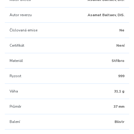
Autor reverzu
Asamat Baltaev, DiS.
Číslovaná emise
Ne
Certifikát
Není
Materiál
Stříbro
Ryzost
999
Váha
31,1 g
Průměr
37 mm
Balení
Blistr