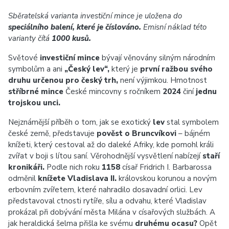
Sběratelská varianta investiční mince je uložena do
speciálního balení, které je číslováno.
Emisní náklad této
varianty čítá
1000 kusů.
Světové
investiční mince
bývají věnovány silným národním
symbolům a ani
„Český lev“,
který je
první ražbou svého
druhu určenou pro český trh,
není výjimkou. Hmotnost
stříbrné mince
České mincovny s ročníkem
2024
činí
jednu
trojskou unci.
Nejznámější příběh o tom, jak se exotický
lev
stal symbolem
české země, představuje
pověst o Bruncvíkovi
– bájném
knížeti, který cestoval až do daleké Afriky, kde pomohl králi
zvířat v boji s lítou saní. Věrohodnější vysvětlení nabízejí
staří
kronikáři.
Podle nich roku
1158
císař Fridrich I. Barbarossa
odměnil
knížete Vladislava II.
královskou korunou a novým
erbovním zvířetem, které nahradilo dosavadní orlici.
Lev
představoval ctnosti rytíře, sílu a odvahu, které Vladislav
prokázal při dobývání města Milána v císařových službách. A
jak heraldická šelma přišla ke svému
druhému ocasu?
Opět