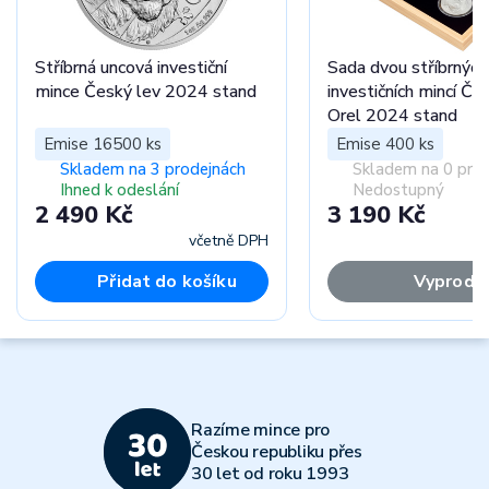
Stříbrná uncová investiční
Sada dvou stříbrných
mince Český lev 2024 stand
investičních mincí Če
Orel 2024 stand
Emise 16500 ks
Emise 400 ks
Skladem na 3 prodejnách
Skladem na 0 pro
Ihned k odeslání
Nedostupný
2 490 Kč
3 190 Kč
včetně DPH
Přidat do košíku
Vyprodá
Razíme mince pro
Českou republiku přes
30 let od roku 1993