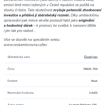
emisní limit mincí ražených v České republice se počítá na
stovky či tisíce. Tato skutečnost
zvyšuje potenciál zhodnocení
investice a přidává jí sběratelský rozměr.
Díky uměleckému
zpracování pak mince skvěle poslouží také jako
originální
a hodnotný dárek
– k promoci, ke svatbě, k narození dítěte
i jen tak pro radost…
Více se dozvíte na speciálním webu:
www.ceskamincovna.cz/lev
Sběratelská série
Český lev
Číslo
76635-750
Emitent
Niue
Nominální hodnota
2 NZD
Autor averzu
Asamat Baltaev, DiS.