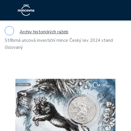
Archiv historických ražeb
Stříbrná uncová investiční mince Český lev 2024 stand
číslovaný
Previous
Ne