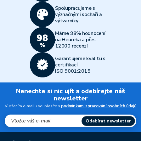
Spolupracujeme s
význačnými sochaři a
výtvarníky
Máme 98% hodnocení
na Heureka a přes
12000 recenzí
Garantujeme kvalitu s
certifikací
ISO 9001:2015
Nenechte si nic ujít a odebírejte náš
newsletter
Vložením e-mailu souhlasíte s
podmínkami zpracování osobních údajů
Odebírat newsletter