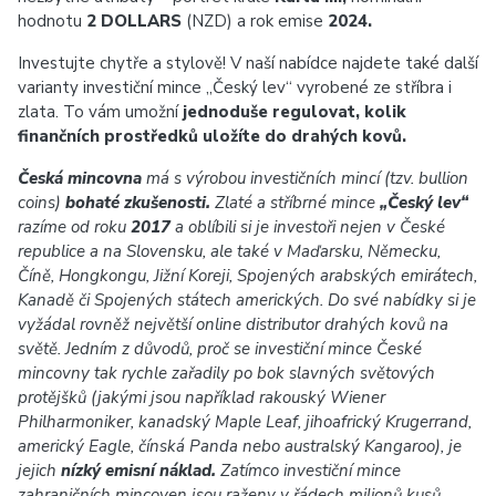
hodnotu
2 DOLLARS
(NZD) a rok emise
2024.
Investujte chytře a stylově! V naší nabídce najdete také další
varianty investiční mince „Český lev“ vyrobené ze stříbra i
zlata. To vám umožní
jednoduše regulovat, kolik
finančních prostředků uložíte do drahých kovů.
Česká mincovna
má s výrobou investičních mincí (tzv. bullion
coins)
bohaté zkušenosti.
Zlaté a stříbrné mince
„Český lev“
razíme od roku
2017
a oblíbili si je investoři nejen v České
republice a na Slovensku, ale také v Maďarsku, Německu,
Číně, Hongkongu, Jižní Koreji, Spojených arabských emirátech,
Kanadě či Spojených státech amerických. Do své nabídky si je
vyžádal rovněž největší online distributor drahých kovů na
světě. Jedním z důvodů, proč se investiční mince České
mincovny tak rychle zařadily po bok slavných světových
protějšků (jakými jsou například rakouský Wiener
Philharmoniker, kanadský Maple Leaf, jihoafrický Krugerrand,
americký Eagle, čínská Panda nebo australský Kangaroo), je
jejich
nízký emisní náklad.
Zatímco investiční mince
zahraničních mincoven jsou raženy v řádech milionů kusů,